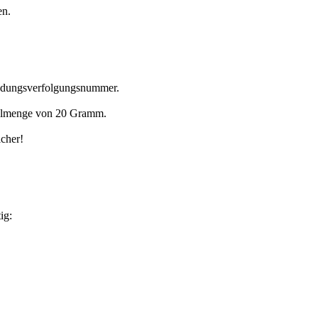
en.
endungsverfolgungsnummer.
tellmenge von 20 Gramm.
icher!
ig: