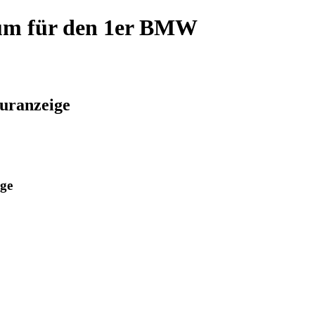
rum für den 1er BMW
uranzeige
ige