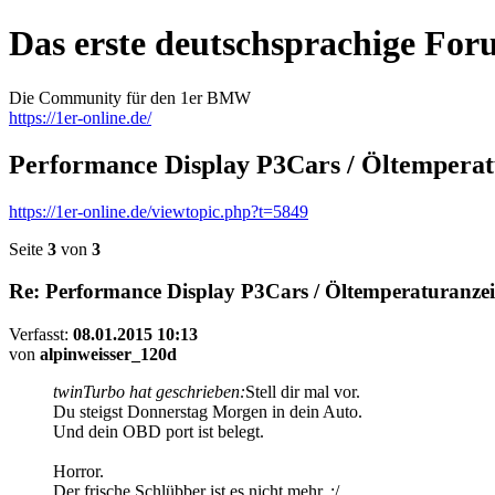
Das erste deutschsprachige Fo
Die Community für den 1er BMW
https://1er-online.de/
Performance Display P3Cars / Öltemperat
https://1er-online.de/viewtopic.php?t=5849
Seite
3
von
3
Re: Performance Display P3Cars / Öltemperaturanze
Verfasst:
08.01.2015 10:13
von
alpinweisser_120d
twinTurbo hat geschrieben:
Stell dir mal vor.
Du steigst Donnerstag Morgen in dein Auto.
Und dein OBD port ist belegt.
Horror.
Der frische Schlübber ist es nicht mehr. :/