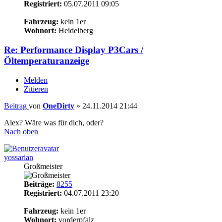
Registriert:
05.07.2011 09:05
15
Fahrzeug:
kein 1er
Wohnort:
Heidelberg
Re: Performance Display P3Cars /
Öltemperaturanzeige
Melden
Zitieren
Beitrag
von
OneDirty
»
24.11.2014 21:44
Alex? Wäre was für dich, oder?
Nach oben
yossarian
Großmeister
Beiträge:
8255
Registriert:
04.07.2011 23:20
15
Fahrzeug:
kein 1er
Wohnort:
vorderpfalz