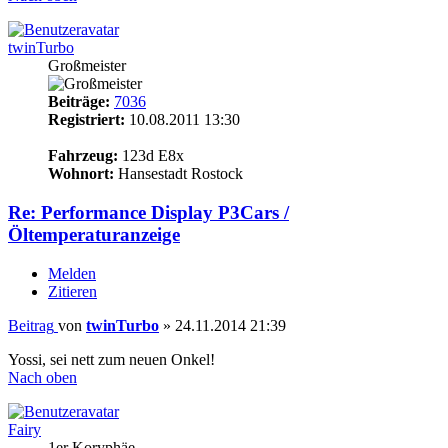
twinTurbo
Großmeister
Beiträge:
7036
Registriert:
10.08.2011 13:30
15
Fahrzeug:
123d E8x
Wohnort:
Hansestadt Rostock
Re: Performance Display P3Cars /
Öltemperaturanzeige
Melden
Zitieren
Beitrag
von
twinTurbo
»
24.11.2014 21:39
Yossi, sei nett zum neuen Onkel!
Nach oben
Fairy
1er Koryphäe