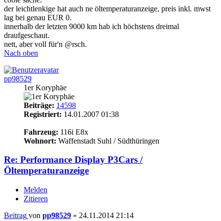
der leichtlenkige hat auch ne öltemperaturanzeige, preis inkl. mwst
lag bei genau EUR 0.
innerhalb der letzten 9000 km hab ich höchstens dreimal
draufgeschaut.
nett, aber voll für'n @rsch.
Nach oben
pp98529
1er Koryphäe
Beiträge:
14598
Registriert:
14.01.2007 01:38
19
Fahrzeug:
116i E8x
Wohnort:
Waffenstadt Suhl / Südthüringen
Re: Performance Display P3Cars /
Öltemperaturanzeige
Melden
Zitieren
Beitrag
von
pp98529
»
24.11.2014 21:14