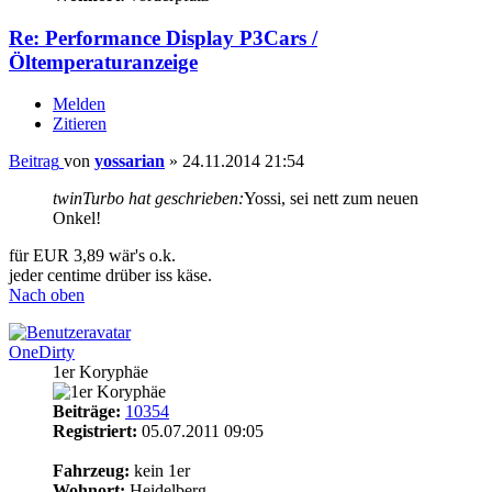
Re: Performance Display P3Cars /
Öltemperaturanzeige
Melden
Zitieren
Beitrag
von
yossarian
»
24.11.2014 21:54
twinTurbo hat geschrieben:
Yossi, sei nett zum neuen
Onkel!
für EUR 3,89 wär's o.k.
jeder centime drüber iss käse.
Nach oben
OneDirty
1er Koryphäe
Beiträge:
10354
Registriert:
05.07.2011 09:05
15
Fahrzeug:
kein 1er
Wohnort:
Heidelberg