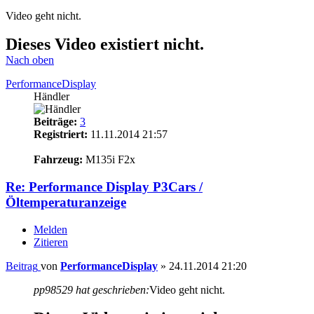
Video geht nicht.
Dieses Video existiert nicht.
Nach oben
PerformanceDisplay
Händler
Beiträge:
3
Registriert:
11.11.2014 21:57
11
Fahrzeug:
M135i F2x
Re: Performance Display P3Cars /
Öltemperaturanzeige
Melden
Zitieren
Beitrag
von
PerformanceDisplay
»
24.11.2014 21:20
pp98529 hat geschrieben:
Video geht nicht.