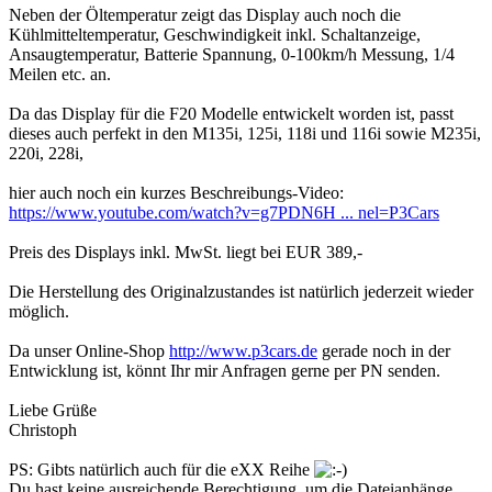
Neben der Öltemperatur zeigt das Display auch noch die
Kühlmitteltemperatur, Geschwindigkeit inkl. Schaltanzeige,
Ansaugtemperatur, Batterie Spannung, 0-100km/h Messung, 1/4
Meilen etc. an.
Da das Display für die F20 Modelle entwickelt worden ist, passt
dieses auch perfekt in den M135i, 125i, 118i und 116i sowie M235i,
220i, 228i,
hier auch noch ein kurzes Beschreibungs-Video:
https://www.youtube.com/watch?v=g7PDN6H ... nel=P3Cars
Preis des Displays inkl. MwSt. liegt bei EUR 389,-
Die Herstellung des Originalzustandes ist natürlich jederzeit wieder
möglich.
Da unser Online-Shop
http://www.p3cars.de
gerade noch in der
Entwicklung ist, könnt Ihr mir Anfragen gerne per PN senden.
Liebe Grüße
Christoph
PS: Gibts natürlich auch für die eXX Reihe
Du hast keine ausreichende Berechtigung, um die Dateianhänge