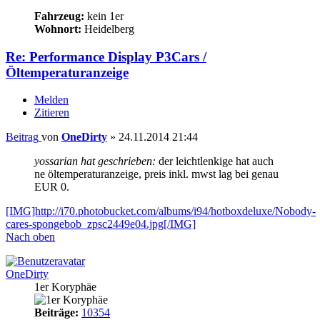
15
Fahrzeug:
kein 1er
Wohnort:
Heidelberg
Re: Performance Display P3Cars /
Öltemperaturanzeige
Melden
Zitieren
Beitrag
von
OneDirty
»
24.11.2014 21:44
yossarian hat geschrieben:
der leichtlenkige hat auch
ne öltemperaturanzeige, preis inkl. mwst lag bei genau
EUR 0.
[IMG]http://i70.photobucket.com/albums/i94/hotboxdeluxe/Nobody-
cares-spongebob_zpsc2449e04.jpg[/IMG]
Nach oben
OneDirty
1er Koryphäe
Beiträge:
10354