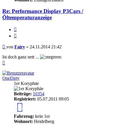
Re: Performance Display P3Cars /
Öltemperaturanzeige
Melden
Zitieren
Beitrag
von
Fairy
»
24.11.2014 21:42
Ist doch ganz nett ...
Nach
oben
OneDirty
1er Koryphäe
Beiträge:
10354
Registriert:
05.07.2011 09:05
15
Fahrzeug:
kein 1er
Wohnort:
Heidelberg