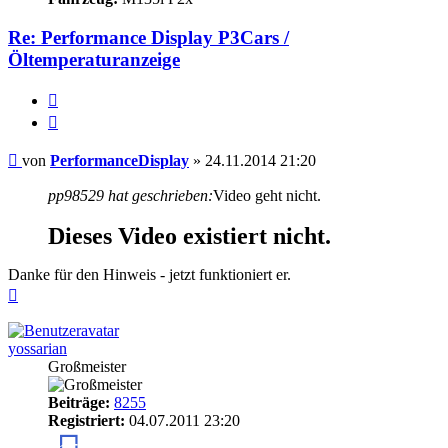
Re: Performance Display P3Cars /
Öltemperaturanzeige
Melden
Zitieren
Beitrag
von
PerformanceDisplay
»
24.11.2014 21:20
pp98529 hat geschrieben:
Video geht nicht.
Dieses Video existiert nicht.
Danke für den Hinweis - jetzt funktioniert er.
Nach
oben
yossarian
Großmeister
Beiträge:
8255
Registriert:
04.07.2011 23:20