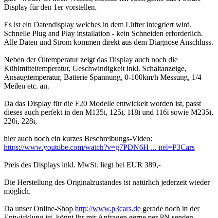
Display für den 1er vorstellen.
Es ist ein Datendisplay welches in dem Lüfter integriert wird.
Schnelle Plug and Play installation - kein Schneiden erforderlich.
Alle Daten und Strom kommen direkt aus dem Diagnose Anschluss.
Neben der Öltemperatur zeigt das Display auch noch die
Kühlmitteltemperatur, Geschwindigkeit inkl. Schaltanzeige,
Ansaugtemperatur, Batterie Spannung, 0-100km/h Messung, 1/4
Meilen etc. an.
Da das Display für die F20 Modelle entwickelt worden ist, passt
dieses auch perfekt in den M135i, 125i, 118i und 116i sowie M235i,
220i, 228i,
hier auch noch ein kurzes Beschreibungs-Video:
https://www.youtube.com/watch?v=g7PDN6H ... nel=P3Cars
Preis des Displays inkl. MwSt. liegt bei EUR 389,-
Die Herstellung des Originalzustandes ist natürlich jederzeit wieder
möglich.
Da unser Online-Shop
http://www.p3cars.de
gerade noch in der
Entwicklung ist, könnt Ihr mir Anfragen gerne per PN senden.