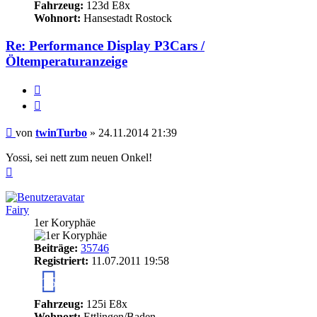
Fahrzeug:
123d E8x
Wohnort:
Hansestadt Rostock
Re: Performance Display P3Cars /
Öltemperaturanzeige
Melden
Zitieren
Beitrag
von
twinTurbo
»
24.11.2014 21:39
Yossi, sei nett zum neuen Onkel!
Nach
oben
Fairy
1er Koryphäe
Beiträge:
35746
Registriert:
11.07.2011 19:58
15
Fahrzeug:
125i E8x
Wohnort:
Ettlingen/Baden