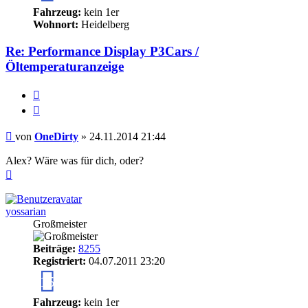
Fahrzeug:
kein 1er
Wohnort:
Heidelberg
Re: Performance Display P3Cars /
Öltemperaturanzeige
Melden
Zitieren
Beitrag
von
OneDirty
»
24.11.2014 21:44
Alex? Wäre was für dich, oder?
Nach
oben
yossarian
Großmeister
Beiträge:
8255
Registriert:
04.07.2011 23:20
15
Fahrzeug:
kein 1er