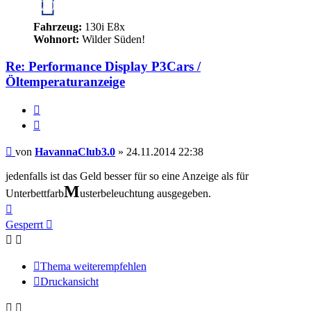
20
Fahrzeug:
130i E8x
Wohnort:
Wilder Süden!
Re: Performance Display P3Cars /
Öltemperaturanzeige
Melden
Zitieren
Beitrag
von
HavannaClub3.0
»
24.11.2014 22:38
jedenfalls ist das Geld besser für so eine Anzeige als für
M
Unterbettfarb
usterbeleuchtung ausgegeben.
Nach
oben
Gesperrt
Thema weiterempfehlen
Druckansicht