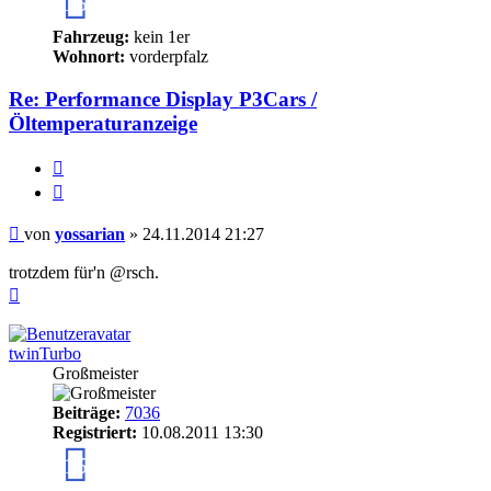
15
Fahrzeug:
kein 1er
Wohnort:
vorderpfalz
Re: Performance Display P3Cars /
Öltemperaturanzeige
Melden
Zitieren
Beitrag
von
yossarian
»
24.11.2014 21:27
trotzdem für'n @rsch.
Nach
oben
twinTurbo
Großmeister
Beiträge:
7036
Registriert:
10.08.2011 13:30
15