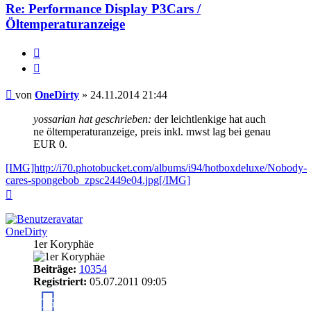
Re: Performance Display P3Cars /
Öltemperaturanzeige
Melden
Zitieren
Beitrag
von
OneDirty
»
24.11.2014 21:44
yossarian hat geschrieben:
der leichtlenkige hat auch
ne öltemperaturanzeige, preis inkl. mwst lag bei genau
EUR 0.
[IMG]http://i70.photobucket.com/albums/i94/hotboxdeluxe/Nobody-
cares-spongebob_zpsc2449e04.jpg[/IMG]
Nach
oben
OneDirty
1er Koryphäe
Beiträge:
10354
Registriert:
05.07.2011 09:05
15