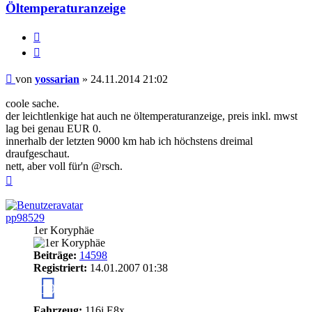
Öltemperaturanzeige
Melden
Zitieren
Beitrag
von
yossarian
»
24.11.2014 21:02
coole sache.
der leichtlenkige hat auch ne öltemperaturanzeige, preis inkl. mwst
lag bei genau EUR 0.
innerhalb der letzten 9000 km hab ich höchstens dreimal
draufgeschaut.
nett, aber voll für'n @rsch.
Nach
oben
pp98529
1er Koryphäe
Beiträge:
14598
Registriert:
14.01.2007 01:38
19
Fahrzeug:
116i E8x