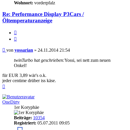
Wohnort:
vorderpfalz
Re: Performance Display P3Cars /
Öltemperaturanzeige
Melden
Zitieren
Beitrag
von
yossarian
»
24.11.2014 21:54
twinTurbo hat geschrieben:
Yossi, sei nett zum neuen
Onkel!
für EUR 3,89 wär's o.k.
jeder centime drüber iss käse.
Nach
oben
OneDirty
1er Koryphäe
Beiträge:
10354
Registriert:
05.07.2011 09:05