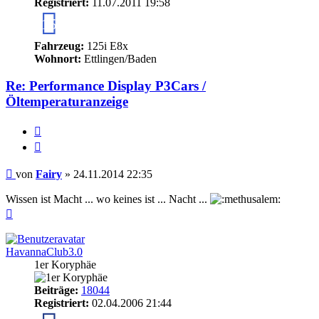
Registriert:
11.07.2011 19:58
15
Fahrzeug:
125i E8x
Wohnort:
Ettlingen/Baden
Re: Performance Display P3Cars /
Öltemperaturanzeige
Melden
Zitieren
Beitrag
von
Fairy
»
24.11.2014 22:35
Wissen ist Macht ... wo keines ist ... Nacht ...
Nach
oben
HavannaClub3.0
1er Koryphäe
Beiträge:
18044
Registriert:
02.04.2006 21:44