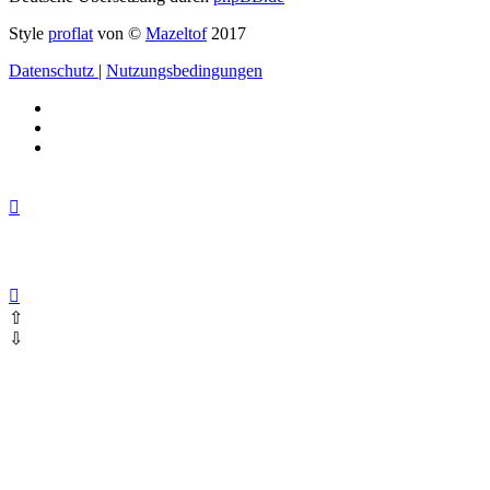
Style
proflat
von ©
Mazeltof
2017
Datenschutz
|
Nutzungsbedingungen
⇧
⇩