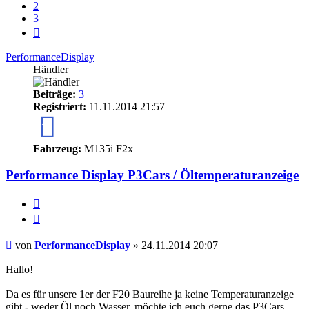
2
3
Nächste
PerformanceDisplay
Händler
Beiträge:
3
Registriert:
11.11.2014 21:57
11
Fahrzeug:
M135i F2x
Performance Display P3Cars / Öltemperaturanzeige
Melden
Zitieren
Beitrag
von
PerformanceDisplay
»
24.11.2014 20:07
Hallo!
Da es für unsere 1er der F20 Baureihe ja keine Temperaturanzeige
gibt - weder Öl noch Wasser, möchte ich euch gerne das P3Cars