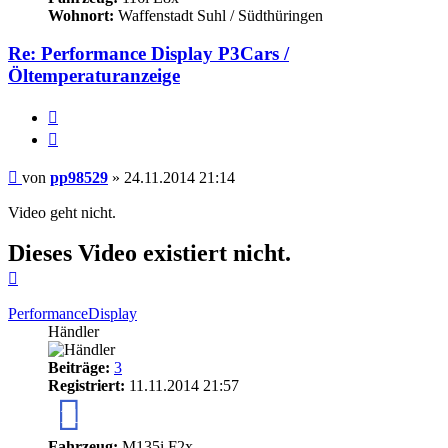
Wohnort:
Waffenstadt Suhl / Südthüringen
Re: Performance Display P3Cars /
Öltemperaturanzeige
Melden
Zitieren
Beitrag
von
pp98529
»
24.11.2014 21:14
Video geht nicht.
Dieses Video existiert nicht.
Nach
oben
PerformanceDisplay
Händler
Beiträge:
3
Registriert:
11.11.2014 21:57
11
Fahrzeug:
M135i F2x