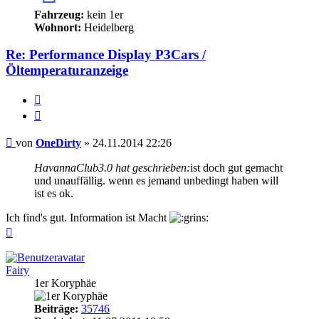
Fahrzeug:
kein 1er
Wohnort:
Heidelberg
Re: Performance Display P3Cars /
Öltemperaturanzeige
Melden
Zitieren
Beitrag
von
OneDirty
»
24.11.2014 22:26
HavannaClub3.0 hat geschrieben:
ist doch gut gemacht
und unauffällig. wenn es jemand unbedingt haben will
ist es ok.
Ich find's gut. Information ist Macht
Nach
oben
Fairy
1er Koryphäe
Beiträge:
35746