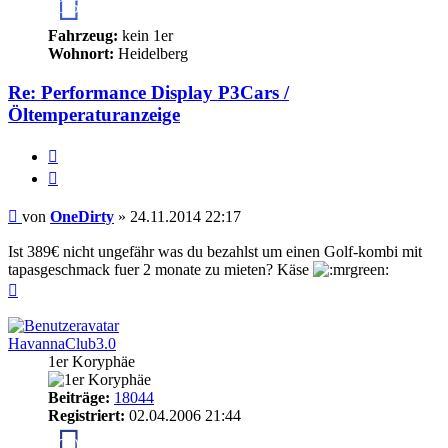
15
Fahrzeug:
kein 1er
Wohnort:
Heidelberg
Re: Performance Display P3Cars /
Öltemperaturanzeige
Melden
Zitieren
Beitrag
von
OneDirty
»
24.11.2014 22:17
Ist 389€ nicht ungefähr was du bezahlst um einen Golf-kombi mit
tapasgeschmack fuer 2 monate zu mieten? Käse
Nach
oben
HavannaClub3.0
1er Koryphäe
Beiträge:
18044
Registriert:
02.04.2006 21:44
20