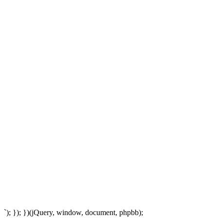
`); }); })(jQuery, window, document, phpbb);