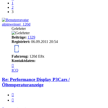
1
2
3
alpinweisser_120d
Gelehrter
Beiträge:
1329
Registriert:
06.09.2011 20:54
14
Fahrzeug:
120d E8x
Kontaktdaten:
Kontaktdaten
von
ICQ
alpinweisser_120d
Re: Performance Display P3Cars /
Öltemperaturanzeige
Melden
Zitieren