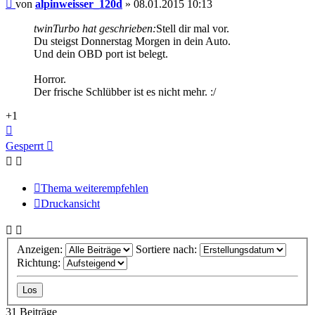
Beitrag
von
alpinweisser_120d
»
08.01.2015 10:13
twinTurbo hat geschrieben:
Stell dir mal vor.
Du steigst Donnerstag Morgen in dein Auto.
Und dein OBD port ist belegt.
Horror.
Der frische Schlübber ist es nicht mehr. :/
+1
Nach
oben
Gesperrt
Thema weiterempfehlen
Druckansicht
Anzeigen:
Sortiere nach:
Richtung:
31 Beiträge