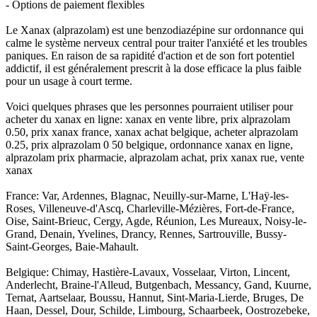
- Options de paiement flexibles
Le Xanax (alprazolam) est une benzodiazépine sur ordonnance qui
calme le système nerveux central pour traiter l'anxiété et les troubles
paniques. En raison de sa rapidité d'action et de son fort potentiel
addictif, il est généralement prescrit à la dose efficace la plus faible
pour un usage à court terme.
Voici quelques phrases que les personnes pourraient utiliser pour
acheter du xanax en ligne: xanax en vente libre, prix alprazolam
0.50, prix xanax france, xanax achat belgique, acheter alprazolam
0.25, prix alprazolam 0 50 belgique, ordonnance xanax en ligne,
alprazolam prix pharmacie, alprazolam achat, prix xanax rue, vente
xanax
France: Var, Ardennes, Blagnac, Neuilly-sur-Marne, L'Haÿ-les-
Roses, Villeneuve-d'Ascq, Charleville-Mézières, Fort-de-France,
Oise, Saint-Brieuc, Cergy, Agde, Réunion, Les Mureaux, Noisy-le-
Grand, Denain, Yvelines, Drancy, Rennes, Sartrouville, Bussy-
Saint-Georges, Baie-Mahault.
Belgique: Chimay, Hastière-Lavaux, Vosselaar, Virton, Lincent,
Anderlecht, Braine-l'Alleud, Butgenbach, Messancy, Gand, Kuurne,
Ternat, Aartselaar, Boussu, Hannut, Sint-Maria-Lierde, Bruges, De
Haan, Dessel, Dour, Schilde, Limbourg, Schaarbeek, Oostrozebeke,