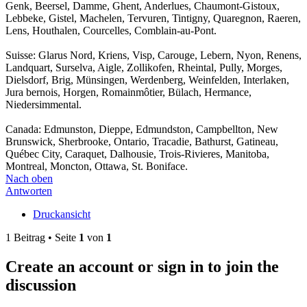
Genk, Beersel, Damme, Ghent, Anderlues, Chaumont-Gistoux,
Lebbeke, Gistel, Machelen, Tervuren, Tintigny, Quaregnon, Raeren,
Lens, Houthalen, Courcelles, Comblain-au-Pont.
Suisse: Glarus Nord, Kriens, Visp, Carouge, Lebern, Nyon, Renens,
Landquart, Surselva, Aigle, Zollikofen, Rheintal, Pully, Morges,
Dielsdorf, Brig, Münsingen, Werdenberg, Weinfelden, Interlaken,
Jura bernois, Horgen, Romainmôtier, Bülach, Hermance,
Niedersimmental.
Canada: Edmunston, Dieppe, Edmundston, Campbellton, New
Brunswick, Sherbrooke, Ontario, Tracadie, Bathurst, Gatineau,
Québec City, Caraquet, Dalhousie, Trois-Rivieres, Manitoba,
Montreal, Moncton, Ottawa, St. Boniface.
Nach oben
Antworten
Druckansicht
1 Beitrag • Seite
1
von
1
Create an account or sign in to join the
discussion