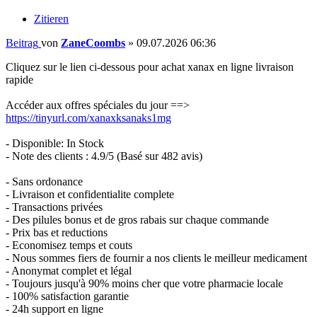
Zitieren
Beitrag
von
ZaneCoombs
»
09.07.2026 06:36
Cliquez sur le lien ci-dessous pour achat xanax en ligne livraison
rapide
Accéder aux offres spéciales du jour ==>
https://tinyurl.com/xanaxksanaks1mg
- Disponible: In Stock
- Note des clients : 4.9/5 (Basé sur 482 avis)
- Sans ordonance
- Livraison et confidentialite complete
- Transactions privées
- Des pilules bonus et de gros rabais sur chaque commande
- Prix bas et reductions
- Economisez temps et couts
- Nous sommes fiers de fournir a nos clients le meilleur medicament
- Anonymat complet et légal
- Toujours jusqu'à 90% moins cher que votre pharmacie locale
- 100% satisfaction garantie
- 24h support en ligne