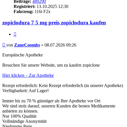
Beiträge:
489290
Registriert:
13.10.2025 12:30
Fahrzeug:
116i F2x
zopiclodura 7 5 mg preis zopiclodura kaufen
Zitieren
Beitrag
von
ZaneCoombs
»
08.07.2026 09:26
Europäische Apotheke
Besuchen Sie unsere Website, um zu kaufen zopiclone
Hier klicken – Zur Apotheke
Rezept erforderlich: Kein Rezept erforderlich (in unserer Apotheke)
Verfügbarkeit: Auf Lager!
Immer bis zu 70 % günstiger als Ihre Apotheke vor Ort
Wir sind stolz darauf, unseren Kunden die besten Medikamente
anbieten zu können.
Nur 100% Qualität
Vollständige Anonymität
Niedrigster Preis