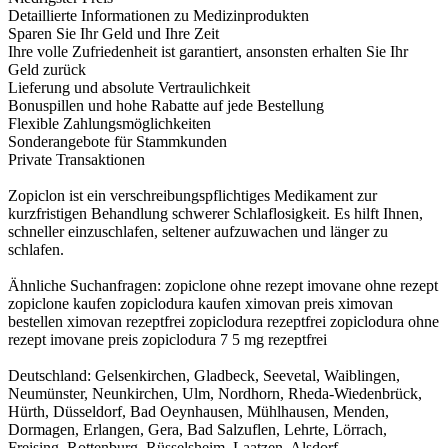
Detaillierte Informationen zu Medizinprodukten
Sparen Sie Ihr Geld und Ihre Zeit
Ihre volle Zufriedenheit ist garantiert, ansonsten erhalten Sie Ihr
Geld zurück
Lieferung und absolute Vertraulichkeit
Bonuspillen und hohe Rabatte auf jede Bestellung
Flexible Zahlungsmöglichkeiten
Sonderangebote für Stammkunden
Private Transaktionen
Zopiclon ist ein verschreibungspflichtiges Medikament zur
kurzfristigen Behandlung schwerer Schlaflosigkeit. Es hilft Ihnen,
schneller einzuschlafen, seltener aufzuwachen und länger zu
schlafen.
Ähnliche Suchanfragen: zopiclone ohne rezept imovane ohne rezept
zopiclone kaufen zopiclodura kaufen ximovan preis ximovan
bestellen ximovan rezeptfrei zopiclodura rezeptfrei zopiclodura ohne
rezept imovane preis zopiclodura 7 5 mg rezeptfrei
Deutschland: Gelsenkirchen, Gladbeck, Seevetal, Waiblingen,
Neumünster, Neunkirchen, Ulm, Nordhorn, Rheda-Wiedenbrück,
Hürth, Düsseldorf, Bad Oeynhausen, Mühlhausen, Menden,
Dormagen, Erlangen, Gera, Bad Salzuflen, Lehrte, Lörrach,
Freising, Rottenburg, Rüsselsheim, Laatzen, Alsdorf,