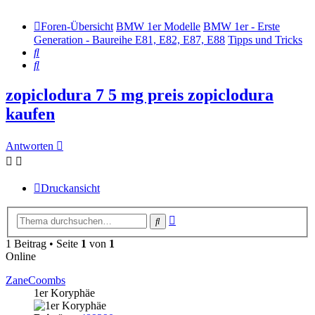
Foren-Übersicht
BMW 1er Modelle
BMW 1er - Erste
Generation - Baureihe E81, E82, E87, E88
Tipps und Tricks
Suche
Suche
zopiclodura 7 5 mg preis zopiclodura
kaufen
Antworten
Druckansicht
Erweiterte
Suche
Suche
1 Beitrag • Seite
1
von
1
Online
ZaneCoombs
1er Koryphäe