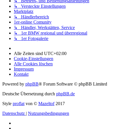
↳ Betriebs- und Bedienungsanleitungen
↳ Versteckte Einstellungen
Marktplatz
↳ Händlerbereich
1er-online Comunity
↳ Händler, Werkstätten, Service
↳ 1er BMW regional und überregional
↳ 1er Fotogalerie
Alle Zeiten sind
UTC+02:00
Cookie-Einstellungen
Alle Cookies löschen
Impressum
Kontakt
Powered by
phpBB
® Forum Software © phpBB Limited
Deutsche Übersetzung durch
phpBB.de
Style
proflat
von ©
Mazeltof
2017
Datenschutz
|
Nutzungsbedingungen