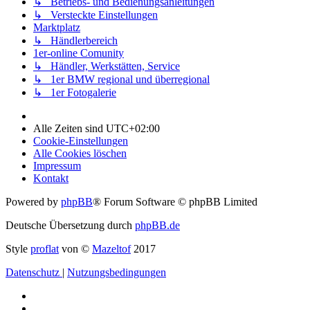
↳ Betriebs- und Bedienungsanleitungen
↳ Versteckte Einstellungen
Marktplatz
↳ Händlerbereich
1er-online Comunity
↳ Händler, Werkstätten, Service
↳ 1er BMW regional und überregional
↳ 1er Fotogalerie
Alle Zeiten sind
UTC+02:00
Cookie-Einstellungen
Alle Cookies löschen
Impressum
Kontakt
Powered by
phpBB
® Forum Software © phpBB Limited
Deutsche Übersetzung durch
phpBB.de
Style
proflat
von ©
Mazeltof
2017
Datenschutz
|
Nutzungsbedingungen