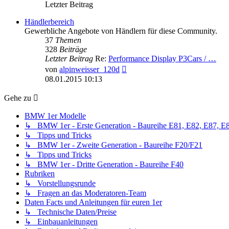
Letzter Beitrag
Händlerbereich
Gewerbliche Angebote von Händlern für diese Community.
37
Themen
328
Beiträge
Letzter Beitrag
Re:
Performance Display P3Cars / …
Neuester
von
alpinweisser_120d
Beitrag
08.01.2015 10:13
Gehe zu
BMW 1er Modelle
↳ BMW 1er - Erste Generation - Baureihe E81, E82, E87, E
↳ Tipps und Tricks
↳ BMW 1er - Zweite Generation - Baureihe F20/F21
↳ Tipps und Tricks
↳ BMW 1er - Dritte Generation - Baureihe F40
Rubriken
↳ Vorstellungsrunde
↳ Fragen an das Moderatoren-Team
Daten Facts und Anleitungen für euren 1er
↳ Technische Daten/Preise
↳ Einbauanleitungen