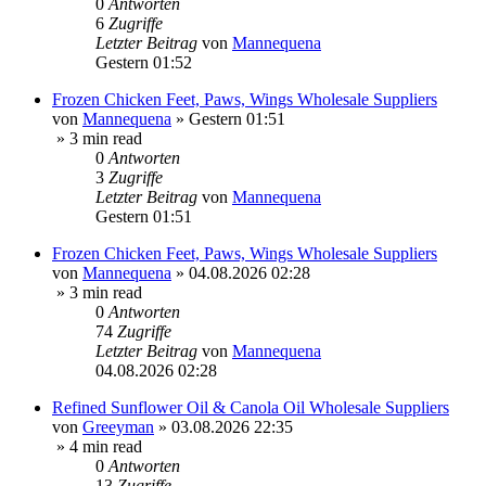
0
Antworten
6
Zugriffe
Letzter Beitrag
von
Mannequena
Gestern 01:52
Frozen Chicken Feet, Paws, Wings Wholesale Suppliers
von
Mannequena
»
Gestern 01:51
» 3 min read
0
Antworten
3
Zugriffe
Letzter Beitrag
von
Mannequena
Gestern 01:51
Frozen Chicken Feet, Paws, Wings Wholesale Suppliers
von
Mannequena
»
04.08.2026 02:28
» 3 min read
0
Antworten
74
Zugriffe
Letzter Beitrag
von
Mannequena
04.08.2026 02:28
Refined Sunflower Oil & Canola Oil Wholesale Suppliers
von
Greeyman
»
03.08.2026 22:35
» 4 min read
0
Antworten
13
Zugriffe