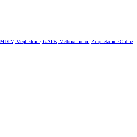
k MDPV, Mephedrone, 6-APB, Methoxetamine, Amphetamine Online