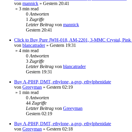
von
mannick
»
Gestern 20:41
» 3 min read
0
Antworten
1
Zugriffe
Letzter Beitrag
von
mannick
Gestern 20:41
Click to Buy Pure JWH-018, AM-2201, 3-MMC Crystal, Pin
von
blancatrader
»
Gestern 19:31
» 4 min read
0
Antworten
3
Zugriffe
Letzter Beitrag
von
blancatrader
Gestern 19:31
Buy A-PIHP, DMT, ethylone, a-pvp, ethylphenidate
von
Greeyman
»
Gestern 02:19
» 1 min read
0
Antworten
44
Zugriffe
Letzter Beitrag
von
Greeyman
Gestern 02:19
Buy A-PIHP, DMT, ethylone, a-pvp, ethylphenidate
von
Greeyman
»
Gestern 02:18