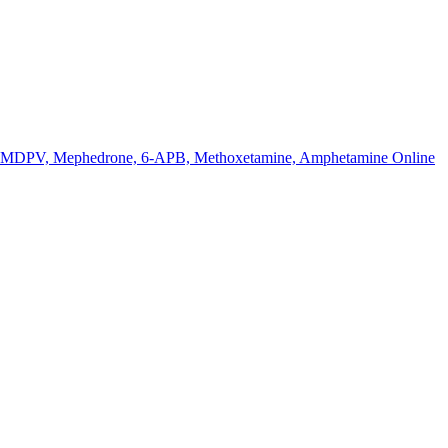
k MDPV, Mephedrone, 6-APB, Methoxetamine, Amphetamine Online