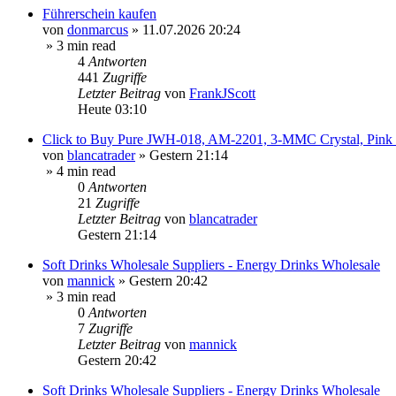
Führerschein kaufen
von
donmarcus
»
11.07.2026 20:24
» 3 min read
4
Antworten
441
Zugriffe
Letzter Beitrag
von
FrankJScott
Heute 03:10
Click to Buy Pure JWH-018, AM-2201, 3-MMC Crystal, Pin
von
blancatrader
»
Gestern 21:14
» 4 min read
0
Antworten
21
Zugriffe
Letzter Beitrag
von
blancatrader
Gestern 21:14
Soft Drinks Wholesale Suppliers - Energy Drinks Wholesale
von
mannick
»
Gestern 20:42
» 3 min read
0
Antworten
7
Zugriffe
Letzter Beitrag
von
mannick
Gestern 20:42
Soft Drinks Wholesale Suppliers - Energy Drinks Wholesale