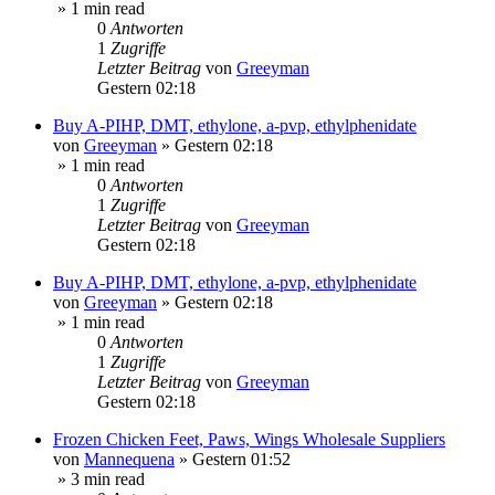
» 1 min read
0
Antworten
1
Zugriffe
Letzter Beitrag
von
Greeyman
Gestern 02:18
Buy A-PIHP, DMT, ethylone, a-pvp, ethylphenidate
von
Greeyman
»
Gestern 02:18
» 1 min read
0
Antworten
1
Zugriffe
Letzter Beitrag
von
Greeyman
Gestern 02:18
Buy A-PIHP, DMT, ethylone, a-pvp, ethylphenidate
von
Greeyman
»
Gestern 02:18
» 1 min read
0
Antworten
1
Zugriffe
Letzter Beitrag
von
Greeyman
Gestern 02:18
Frozen Chicken Feet, Paws, Wings Wholesale Suppliers
von
Mannequena
»
Gestern 01:52
» 3 min read