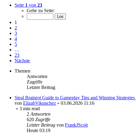
Seite
1
von
23
Gehe zu Seite:
1
2
3
4
5
…
23
Nächste
Themen
Antworten
Zugriffe
Letzter Beitrag
Steal Brainrot Guide to Gameplay Tips and Winning Strategies
von
ElizabVikunchez
»
03.06.2026 11:16
» 3 min read
2
Antworten
620
Zugriffe
Letzter Beitrag
von
FrankJScott
Heute 03:19