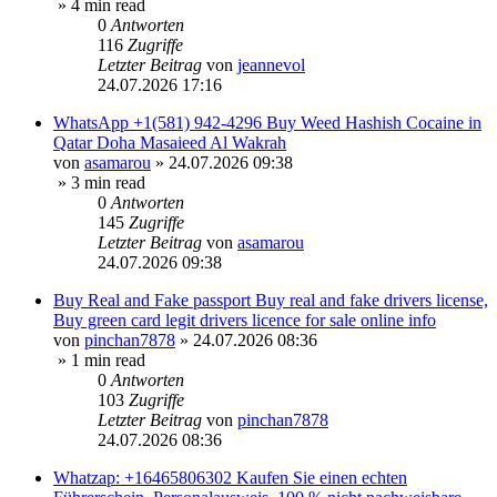
» 4 min read
0
Antworten
116
Zugriffe
Letzter Beitrag
von
jeannevol
24.07.2026 17:16
WhatsApp +1(581) 942-4296 Buy Weed Hashish Cocaine in
Qatar Doha Masaieed Al Wakrah
von
asamarou
»
24.07.2026 09:38
» 3 min read
0
Antworten
145
Zugriffe
Letzter Beitrag
von
asamarou
24.07.2026 09:38
Buy Real and Fake passport Buy real and fake drivers license,
Buy green card legit drivers licence for sale online info
von
pinchan7878
»
24.07.2026 08:36
» 1 min read
0
Antworten
103
Zugriffe
Letzter Beitrag
von
pinchan7878
24.07.2026 08:36
Whatzap: +16465806302 Kaufen Sie einen echten