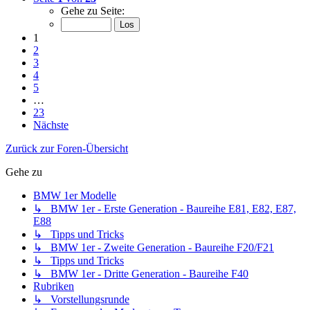
Gehe zu Seite:
1
2
3
4
5
…
23
Nächste
Zurück zur Foren-Übersicht
Gehe zu
BMW 1er Modelle
↳ BMW 1er - Erste Generation - Baureihe E81, E82, E87,
E88
↳ Tipps und Tricks
↳ BMW 1er - Zweite Generation - Baureihe F20/F21
↳ Tipps und Tricks
↳ BMW 1er - Dritte Generation - Baureihe F40
Rubriken
↳ Vorstellungsrunde