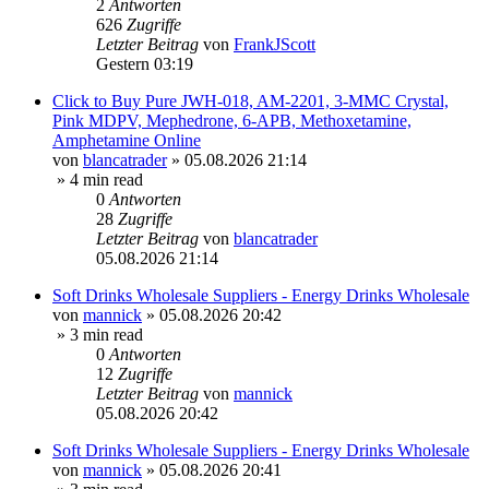
2
Antworten
626
Zugriffe
Letzter Beitrag
von
FrankJScott
Gestern 03:19
Click to Buy Pure JWH-018, AM-2201, 3-MMC Crystal,
Pink MDPV, Mephedrone, 6-APB, Methoxetamine,
Amphetamine Online
von
blancatrader
»
05.08.2026 21:14
» 4 min read
0
Antworten
28
Zugriffe
Letzter Beitrag
von
blancatrader
05.08.2026 21:14
Soft Drinks Wholesale Suppliers - Energy Drinks Wholesale
von
mannick
»
05.08.2026 20:42
» 3 min read
0
Antworten
12
Zugriffe
Letzter Beitrag
von
mannick
05.08.2026 20:42
Soft Drinks Wholesale Suppliers - Energy Drinks Wholesale
von
mannick
»
05.08.2026 20:41