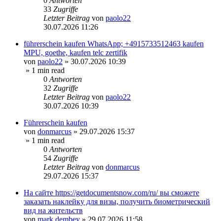
0
Antworten
33
Zugriffe
Letzter Beitrag
von
paolo22
30.07.2026 11:26
führerschein kaufen WhatsApp; +4915733512463 kaufen
MPU, goethe, kaufen telc zertifik
von
paolo22
»
30.07.2026 10:39
» 1 min read
0
Antworten
32
Zugriffe
Letzter Beitrag
von
paolo22
30.07.2026 10:39
Führerschein kaufen
von
donmarcus
»
29.07.2026 15:37
» 1 min read
0
Antworten
54
Zugriffe
Letzter Beitrag
von
donmarcus
29.07.2026 15:37
На сайте https://getdocumentsnow.com/ru/ вы сможете
заказать наклейку для визы, получить биометрический
вид на жительств
von
mark dembey
»
29.07.2026 11:58