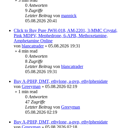
» 3 min read
0
Antworten
9
Zugriffe
Letzter Beitrag
von
mannick
05.08.2026 20:41
Click to Buy Pure JWH-018, AM-2201, 3-MMC Crystal,
Pink MDPV, Mephedrone, 6-APB, Methoxetamine,
Amphetamine Online
von
blancatrader
»
05.08.2026 19:31
» 4 min read
0
Antworten
8
Zugriffe
Letzter Beitrag
von
blancatrader
05.08.2026 19:31
Buy A-PIHP, DMT, ethylone, a-pvp, ethylphenidate
von
Greeyman
»
05.08.2026 02:19
» 1 min read
0
Antworten
47
Zugriffe
Letzter Beitrag
von
Greeyman
05.08.2026 02:19
Buy A-PIHP, DMT, ethylone, a-pvp, ethylphenidate
von
Greeyman
»
05.08.2026 02:18