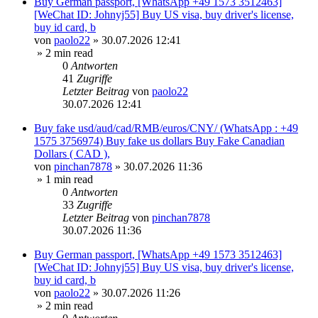
Buy German passport, [WhatsApp +49 1573 3512463]
[WeChat ID: Johnyj55] Buy US visa, buy driver's license,
buy id card, b
von
paolo22
»
30.07.2026 12:41
» 2 min read
0
Antworten
41
Zugriffe
Letzter Beitrag
von
paolo22
30.07.2026 12:41
Buy fake usd/aud/cad/RMB/euros/CNY/ (WhatsApp : +49
1575 3756974) Buy fake us dollars Buy Fake Canadian
Dollars ( CAD ),
von
pinchan7878
»
30.07.2026 11:36
» 1 min read
0
Antworten
33
Zugriffe
Letzter Beitrag
von
pinchan7878
30.07.2026 11:36
Buy German passport, [WhatsApp +49 1573 3512463]
[WeChat ID: Johnyj55] Buy US visa, buy driver's license,
buy id card, b
von
paolo22
»
30.07.2026 11:26
» 2 min read