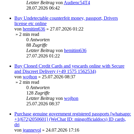
Letzter Beitrag
von
Audienc54T4
28.07.2026 06:42
Buy Undetectable counterfeit money, passport, Drivers
license etc online
von
hemitim636
»
27.07.2026 01:22
» 2 min read
0
Antworten
88
Zugriffe
Letzter Beitrag
von
hemitim636
27.07.2026 01:22
Buy Cloned Credit Cards and yescards online with Secure
and Discreet Delivery (+49 1575 1562534)
von
wojhon
»
25.07.2026 08:37
» 2 min read
0
Antworten
128
Zugriffe
Letzter Beitrag
von
wojhon
25.07.2026 08:37
Purchase genuine government registered passports [whatsapp:
+1(672)2050601] (WeChat ID: mingofficialdocs) ID cards,
dri
von
jeannevol
»
24.07.2026 17:16