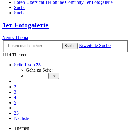
Foren-Übersicht
1er-online Comunity
1er Fotogalerie
Suche
Suche
1er Fotogalerie
Neues Thema
Erweiterte Suche
Suche
1114 Themen
Seite
1
von
23
Gehe zu Seite:
1
2
3
4
5
…
23
Nächste
Themen