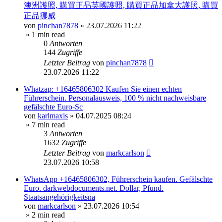
澳洲護照, 購買正品英國護照, 購買正品加拿大護照, 購買
正品挪威
von
pinchan7878
»
23.07.2026 11:22
» 1 min read
0
Antworten
144
Zugriffe
Letzter Beitrag
von
pinchan7878
23.07.2026 11:22
Whatzap: +16465806302 Kaufen Sie einen echten
Führerschein. Personalausweis, 100 % nicht nachweisbare
gefälschte Euro-Sc
von
karlmaxis
»
04.07.2025 08:24
» 7 min read
3
Antworten
1632
Zugriffe
Letzter Beitrag
von
markcarlson
23.07.2026 10:58
WhatsApp +16465806302, Führerschein kaufen. Gefälschte
Euro. darkwebdocuments.net. Dollar, Pfund.
Staatsangehörigkeitsna
von
markcarlson
»
23.07.2026 10:54
» 2 min read