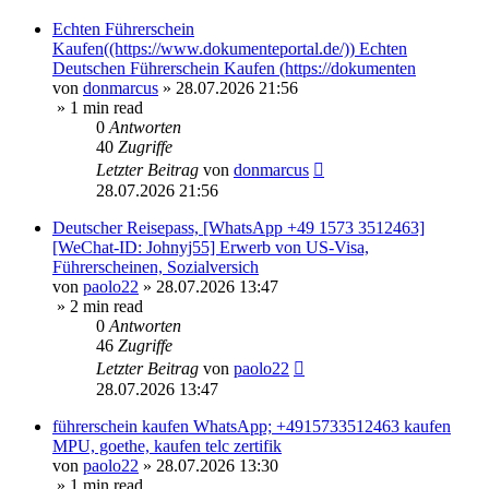
Echten Führerschein
Kaufen((https://www.dokumenteportal.de/)) Echten
Deutschen Führerschein Kaufen (https://dokumenten
von
donmarcus
»
28.07.2026 21:56
» 1 min read
0
Antworten
40
Zugriffe
Letzter Beitrag
von
donmarcus
28.07.2026 21:56
Deutscher Reisepass, [WhatsApp +49 1573 3512463]
[WeChat-ID: Johnyj55] Erwerb von US-Visa,
Führerscheinen, Sozialversich
von
paolo22
»
28.07.2026 13:47
» 2 min read
0
Antworten
46
Zugriffe
Letzter Beitrag
von
paolo22
28.07.2026 13:47
führerschein kaufen WhatsApp; +4915733512463 kaufen
MPU, goethe, kaufen telc zertifik
von
paolo22
»
28.07.2026 13:30
» 1 min read