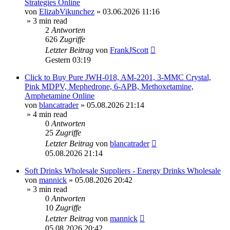
Strategies Online
von
ElizabVikunchez
»
03.06.2026 11:16
» 3 min read
2
Antworten
626
Zugriffe
Letzter Beitrag
von
FrankJScott
Gestern 03:19
Click to Buy Pure JWH-018, AM-2201, 3-MMC Crystal,
Pink MDPV, Mephedrone, 6-APB, Methoxetamine,
Amphetamine Online
von
blancatrader
»
05.08.2026 21:14
» 4 min read
0
Antworten
25
Zugriffe
Letzter Beitrag
von
blancatrader
05.08.2026 21:14
Soft Drinks Wholesale Suppliers - Energy Drinks Wholesale
von
mannick
»
05.08.2026 20:42
» 3 min read
0
Antworten
10
Zugriffe
Letzter Beitrag
von
mannick
05.08.2026 20:42