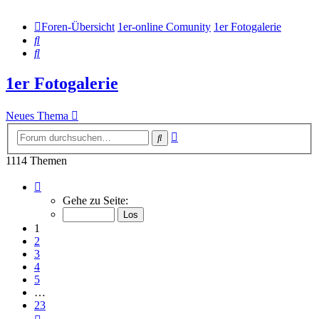
Foren-Übersicht
1er-online Comunity
1er Fotogalerie
Suche
Suche
1er Fotogalerie
Neues Thema
Erweiterte
Suche
Suche
1114 Themen
Seite
1
Gehe zu Seite:
von
23
1
2
3
4
5
…
23
Nächste