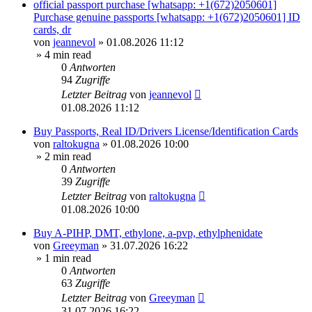
official passport purchase [whatsapp: +1(672)2050601]
Purchase genuine passports [whatsapp: +1(672)2050601] ID
cards, dr
von
jeannevol
»
01.08.2026 11:12
» 4 min read
0
Antworten
94
Zugriffe
Letzter Beitrag
von
jeannevol
01.08.2026 11:12
Buy Passports, Real ID/Drivers License/Identification Cards
von
raltokugna
»
01.08.2026 10:00
» 2 min read
0
Antworten
39
Zugriffe
Letzter Beitrag
von
raltokugna
01.08.2026 10:00
Buy A-PIHP, DMT, ethylone, a-pvp, ethylphenidate
von
Greeyman
»
31.07.2026 16:22
» 1 min read
0
Antworten
63
Zugriffe
Letzter Beitrag
von
Greeyman
31.07.2026 16:22