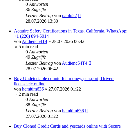
0
Antworten
36
Zugriffe
Letzter Beitrag
von
paolo22
28.07.2026 13:30
Acquire Safety Certifications in Texas. California. WhatsApp:
+1 (226) 894-5014
von
Audienc54T4
»
28.07.2026 06:42
» 5 min read
0
Antworten
49
Zugriffe
Letzter Beitrag
von
Audienc54T4
28.07.2026 06:42
Buy Undetectable counterfeit money, passport, Drivers
license etc online
von
hemitim636
»
27.07.2026 01:22
» 2 min read
0
Antworten
88
Zugriffe
Letzter Beitrag
von
hemitim636
27.07.2026 01:22
Buy Cloned Credit Cards and yescards online with Secure