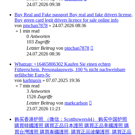
24.07.2026 09:38
Buy Real and Fake passport Buy real and fake drivers license,
Buy green card legit drivers licence for sale online info
von
pinchan7878
»
24.07.2026 08:36
» 1 min read
0
Antworten
103
Zugriffe
Letzter Beitrag
von
pinchan7878
24.07.2026 08:36
Whatzap: +16465806302 Kaufen Sie einen echten
Führerschein. Personalausweis, 100 % nicht nachweisbare
gefälschte Euro-Sc
von
karlmaxis
»
07.07.2025 19:36
» 7 min read
3
Antworten
1526
Zugriffe
Letzter Beitrag
von
markcarlson
23.07.2026 11:23
购买香港护照 （微信：Scottbowers44） 购买中国护照
購買韓國護照 購買正品日本護照 購買正品美國護照 購
買台灣護照 購買泰國護照, 購買正品波蘭護照, 購買正品