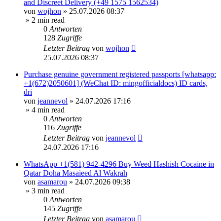
and Discreet Delivery (+49 1575 1562534)
von
wojhon
»
25.07.2026 08:37
» 2 min read
0
Antworten
128
Zugriffe
Letzter Beitrag
von
wojhon
25.07.2026 08:37
Purchase genuine government registered passports [whatsapp:
+1(672)2050601] (WeChat ID: mingofficialdocs) ID cards,
dri
von
jeannevol
»
24.07.2026 17:16
» 4 min read
0
Antworten
116
Zugriffe
Letzter Beitrag
von
jeannevol
24.07.2026 17:16
WhatsApp +1(581) 942-4296 Buy Weed Hashish Cocaine in
Qatar Doha Masaieed Al Wakrah
von
asamarou
»
24.07.2026 09:38
» 3 min read
0
Antworten
145
Zugriffe
Letzter Beitrag
von
asamarou