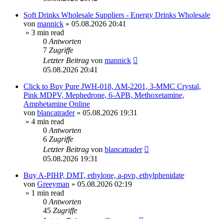
Soft Drinks Wholesale Suppliers - Energy Drinks Wholesale
von
mannick
»
05.08.2026 20:41
» 3 min read
0
Antworten
7
Zugriffe
Letzter Beitrag
von
mannick
05.08.2026 20:41
Click to Buy Pure JWH-018, AM-2201, 3-MMC Crystal,
Pink MDPV, Mephedrone, 6-APB, Methoxetamine,
Amphetamine Online
von
blancatrader
»
05.08.2026 19:31
» 4 min read
0
Antworten
6
Zugriffe
Letzter Beitrag
von
blancatrader
05.08.2026 19:31
Buy A-PIHP, DMT, ethylone, a-pvp, ethylphenidate
von
Greeyman
»
05.08.2026 02:19
» 1 min read
0
Antworten
45
Zugriffe