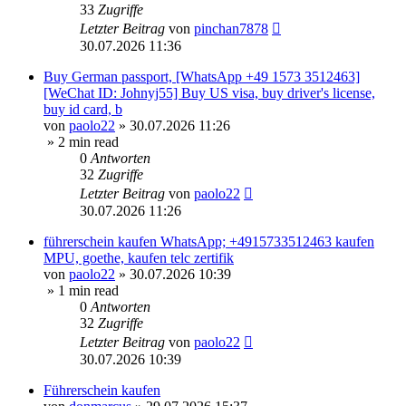
33
Zugriffe
Letzter Beitrag
von
pinchan7878
30.07.2026 11:36
Buy German passport, [WhatsApp +49 1573 3512463]
[WeChat ID: Johnyj55] Buy US visa, buy driver's license,
buy id card, b
von
paolo22
»
30.07.2026 11:26
» 2 min read
0
Antworten
32
Zugriffe
Letzter Beitrag
von
paolo22
30.07.2026 11:26
führerschein kaufen WhatsApp; +4915733512463 kaufen
MPU, goethe, kaufen telc zertifik
von
paolo22
»
30.07.2026 10:39
» 1 min read
0
Antworten
32
Zugriffe
Letzter Beitrag
von
paolo22
30.07.2026 10:39
Führerschein kaufen