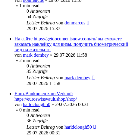
von
donmarcus
»
29.07.2026 15:37
» 1 min read
0
Antworten
54
Zugriffe
Letzter Beitrag
von
donmarcus
29.07.2026 15:37
На сайте https://getdocumentsnow.com/ru/ вы сможете
заказать наклейку для визы, получить биометрический
вид на жительств
von
mark dembey
»
29.07.2026 11:58
» 2 min read
0
Antworten
35
Zugriffe
Letzter Beitrag
von
mark dembey
29.07.2026 11:58
Euro-Banknoten zum Verkauf:
https://euroswissvault.shop/shop/
von
harldclough50
»
29.07.2026 00:31
» 0 min read
0
Antworten
36
Zugriffe
Letzter Beitrag
von
harldclough50
29.07.2026 00:31