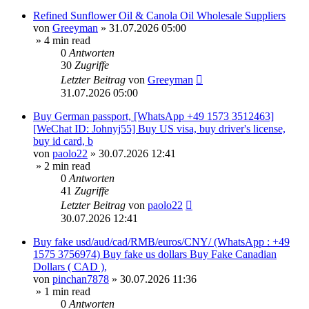
Refined Sunflower Oil & Canola Oil Wholesale Suppliers
von
Greeyman
»
31.07.2026 05:00
» 4 min read
0
Antworten
30
Zugriffe
Letzter Beitrag
von
Greeyman
31.07.2026 05:00
Buy German passport, [WhatsApp +49 1573 3512463]
[WeChat ID: Johnyj55] Buy US visa, buy driver's license,
buy id card, b
von
paolo22
»
30.07.2026 12:41
» 2 min read
0
Antworten
41
Zugriffe
Letzter Beitrag
von
paolo22
30.07.2026 12:41
Buy fake usd/aud/cad/RMB/euros/CNY/ (WhatsApp : +49
1575 3756974) Buy fake us dollars Buy Fake Canadian
Dollars ( CAD ),
von
pinchan7878
»
30.07.2026 11:36
» 1 min read
0
Antworten