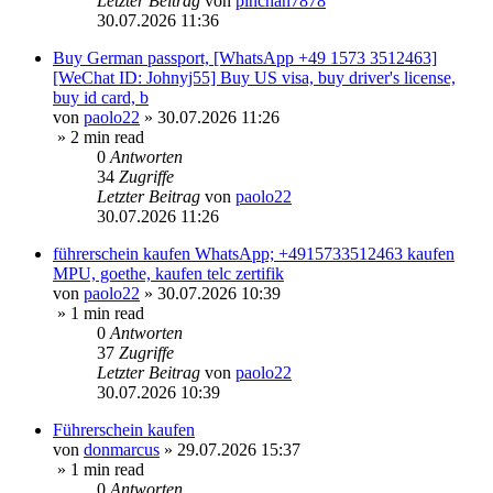
Letzter Beitrag
von
pinchan7878
30.07.2026 11:36
Buy German passport, [WhatsApp +49 1573 3512463]
[WeChat ID: Johnyj55] Buy US visa, buy driver's license,
buy id card, b
von
paolo22
»
30.07.2026 11:26
» 2 min read
0
Antworten
34
Zugriffe
Letzter Beitrag
von
paolo22
30.07.2026 11:26
führerschein kaufen WhatsApp; +4915733512463 kaufen
MPU, goethe, kaufen telc zertifik
von
paolo22
»
30.07.2026 10:39
» 1 min read
0
Antworten
37
Zugriffe
Letzter Beitrag
von
paolo22
30.07.2026 10:39
Führerschein kaufen
von
donmarcus
»
29.07.2026 15:37
» 1 min read
0
Antworten