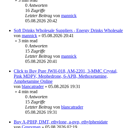
» 3 min read
0
Antworten
16
Zugriffe
Letzter Beitrag
von
mannick
05.08.2026 20:42
Soft Drinks Wholesale Suppliers - Energy Drinks Wholesale
von
mannick
»
05.08.2026 20:41
» 3 min read
0
Antworten
15
Zugriffe
Letzter Beitrag
von
mannick
05.08.2026 20:41
Click to Buy Pure JWH-018, AM-2201, 3-MMC Crystal,
Pink MDPV, Mephedrone, 6-APB, Methoxetamine,
Amphetamine Online
von
blancatrader
»
05.08.2026 19:31
» 4 min read
0
Antworten
15
Zugriffe
Letzter Beitrag
von
blancatrader
05.08.2026 19:31
Buy A-PIHP, DMT, ethylone, a-pvp, ethylphenidate
von
Greeyman
»
05.08.2026 02:19