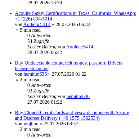
28.07.2026 13:30
Acquire Safety Certifications in Texas. California. WhatsApp:
+1 (226) 894-5014
von
Audienc54T4
»
28.07.2026 06:42
» 5 min read
0
Antworten
54
Zugriffe
Letzter Beitrag
von
Audienc54T4
28.07.2026 06:42
Buy Undetectable counterfeit money, passport, Drivers
license etc online
von
hemitim636
»
27.07.2026 01:22
» 2 min read
0
Antworten
93
Zugriffe
Letzter Beitrag
von
hemitim636
27.07.2026 01:22
Buy Cloned Credit Cards and yescards online with Secure
and Discreet Delivery (+49 1575 1562534)
von
wojhon
»
25.07.2026 08:37
» 2 min read
0
Antworten