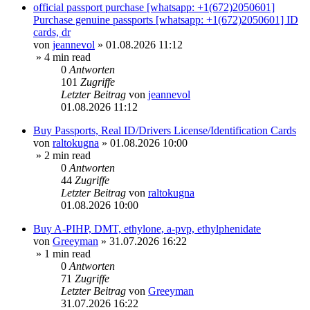
official passport purchase [whatsapp: +1(672)2050601]
Purchase genuine passports [whatsapp: +1(672)2050601] ID
cards, dr
von
jeannevol
»
01.08.2026 11:12
» 4 min read
0
Antworten
101
Zugriffe
Letzter Beitrag
von
jeannevol
01.08.2026 11:12
Buy Passports, Real ID/Drivers License/Identification Cards
von
raltokugna
»
01.08.2026 10:00
» 2 min read
0
Antworten
44
Zugriffe
Letzter Beitrag
von
raltokugna
01.08.2026 10:00
Buy A-PIHP, DMT, ethylone, a-pvp, ethylphenidate
von
Greeyman
»
31.07.2026 16:22
» 1 min read
0
Antworten
71
Zugriffe
Letzter Beitrag
von
Greeyman
31.07.2026 16:22