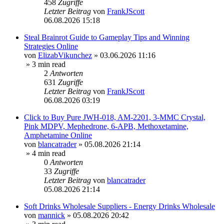
458
Zugriffe
Letzter Beitrag
von
FrankJScott
06.08.2026 15:18
Steal Brainrot Guide to Gameplay Tips and Winning
Strategies Online
von
ElizabVikunchez
»
03.06.2026 11:16
» 3 min read
2
Antworten
631
Zugriffe
Letzter Beitrag
von
FrankJScott
06.08.2026 03:19
Click to Buy Pure JWH-018, AM-2201, 3-MMC Crystal,
Pink MDPV, Mephedrone, 6-APB, Methoxetamine,
Amphetamine Online
von
blancatrader
»
05.08.2026 21:14
» 4 min read
0
Antworten
33
Zugriffe
Letzter Beitrag
von
blancatrader
05.08.2026 21:14
Soft Drinks Wholesale Suppliers - Energy Drinks Wholesale
von
mannick
»
05.08.2026 20:42