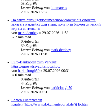
58
Zugriffe
Letzter Beitrag
von
donmarcus
29.07.2026 15:37
На сайте https://getdocumentsnow.com/ru/ вы сможете
заказать наклейку для визы, получить биометрический
вид на жительств
von
mark dembey
»
29.07.2026 11:58
» 2 min read
0
Antworten
39
Zugriffe
Letzter Beitrag
von
mark dembey
29.07.2026 11:58
Euro-Banknoten zum Verkauf:
https://euroswissvault.shop/shop/
von
harldclough50
»
29.07.2026 00:31
» 0 min read
0
Antworten
44
Zugriffe
Letzter Beitrag
von
harldclough50
29.07.2026 00:31
Echten Führerschein
Kaufen((https://www.dokumenteportal.de/)) Echten