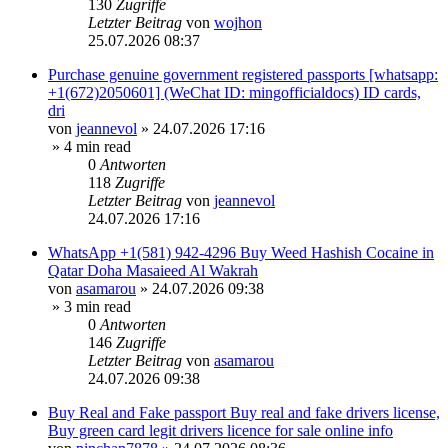
130
Zugriffe
Letzter Beitrag
von
wojhon
25.07.2026 08:37
Purchase genuine government registered passports [whatsapp:
+1(672)2050601] (WeChat ID: mingofficialdocs) ID cards,
dri
von
jeannevol
»
24.07.2026 17:16
» 4 min read
0
Antworten
118
Zugriffe
Letzter Beitrag
von
jeannevol
24.07.2026 17:16
WhatsApp +1(581) 942-4296 Buy Weed Hashish Cocaine in
Qatar Doha Masaieed Al Wakrah
von
asamarou
»
24.07.2026 09:38
» 3 min read
0
Antworten
146
Zugriffe
Letzter Beitrag
von
asamarou
24.07.2026 09:38
Buy Real and Fake passport Buy real and fake drivers license,
Buy green card legit drivers licence for sale online info