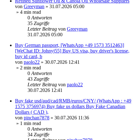
Refined Sunflower Oil & Canola Oil Wholesale Suppliers
von
Greeyman
»
31.07.2026 05:00
» 4 min read
0
Antworten
35
Zugriffe
Letzter Beitrag
von
Greeyman
31.07.2026 05:00
Buy German passport, [WhatsApp +49 1573 3512463]
[WeChat ID: Johnyj55] Buy US visa, buy driver's license,
buy id card, b
von
paolo22
»
30.07.2026 12:41
» 2 min read
0
Antworten
43
Zugriffe
Letzter Beitrag
von
paolo22
30.07.2026 12:41
Buy fake usd/aud/cad/RMB/euros/CNY/ (WhatsApp : +49
1575 3756974) Buy fake us dollars Buy Fake Canadian
Dollars ( CAD ),
von
pinchan7878
»
30.07.2026 11:36
» 1 min read
0
Antworten
34
Zugriffe