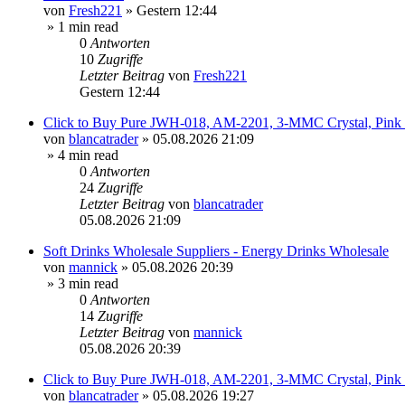
von
Fresh221
»
Gestern 12:44
» 1 min read
0
Antworten
10
Zugriffe
Letzter Beitrag
von
Fresh221
Gestern 12:44
Click to Buy Pure JWH-018, AM-2201, 3-MMC Crystal, Pin
von
blancatrader
»
05.08.2026 21:09
» 4 min read
0
Antworten
24
Zugriffe
Letzter Beitrag
von
blancatrader
05.08.2026 21:09
Soft Drinks Wholesale Suppliers - Energy Drinks Wholesale
von
mannick
»
05.08.2026 20:39
» 3 min read
0
Antworten
14
Zugriffe
Letzter Beitrag
von
mannick
05.08.2026 20:39
Click to Buy Pure JWH-018, AM-2201, 3-MMC Crystal, Pin
von
blancatrader
»
05.08.2026 19:27