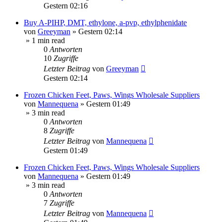
Gestern 02:16
Buy A-PIHP, DMT, ethylone, a-pvp, ethylphenidate
von
Greeyman
»
Gestern 02:14
» 1 min read
0
Antworten
10
Zugriffe
Letzter Beitrag
von
Greeyman
Gestern 02:14
Frozen Chicken Feet, Paws, Wings Wholesale Suppliers
von
Mannequena
»
Gestern 01:49
» 3 min read
0
Antworten
8
Zugriffe
Letzter Beitrag
von
Mannequena
Gestern 01:49
Frozen Chicken Feet, Paws, Wings Wholesale Suppliers
von
Mannequena
»
Gestern 01:49
» 3 min read
0
Antworten
7
Zugriffe
Letzter Beitrag
von
Mannequena