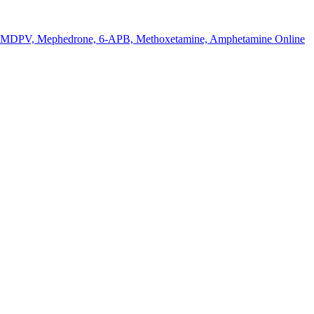
k MDPV, Mephedrone, 6-APB, Methoxetamine, Amphetamine Online