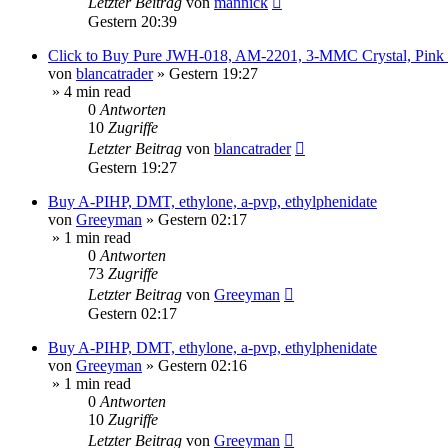
Letzter Beitrag
von
mannick
Gestern 20:39
Click to Buy Pure JWH-018, AM-2201, 3-MMC Crystal, Pin
von
blancatrader
»
Gestern 19:27
» 4 min read
0
Antworten
10
Zugriffe
Letzter Beitrag
von
blancatrader
Gestern 19:27
Buy A-PIHP, DMT, ethylone, a-pvp, ethylphenidate
von
Greeyman
»
Gestern 02:17
» 1 min read
0
Antworten
73
Zugriffe
Letzter Beitrag
von
Greeyman
Gestern 02:17
Buy A-PIHP, DMT, ethylone, a-pvp, ethylphenidate
von
Greeyman
»
Gestern 02:16
» 1 min read
0
Antworten
10
Zugriffe
Letzter Beitrag
von
Greeyman