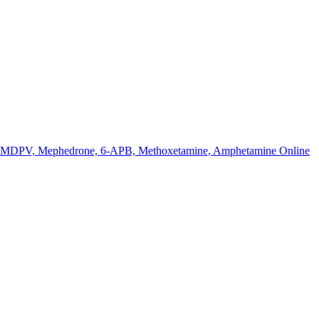
k MDPV, Mephedrone, 6-APB, Methoxetamine, Amphetamine Online