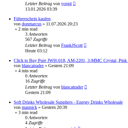
Letzter Beitrag
von
yorgii
13.01.2026 03:39
Führerschein kaufen
von
donmarcus
»
11.07.2026 20:23
» 2 min read
3
Antworten
567
Zugriffe
Letzter Beitrag
von
FrankJScott
Heute 03:12
Click to Buy Pure JWH-018, AM-2201, 3-MMC Crystal, Pin
von
blancatrader
»
Gestern 21:09
» 4 min read
0
Antworten
16
Zugriffe
Letzter Beitrag
von
blancatrader
Gestern 21:09
Soft Drinks Wholesale Suppliers - Energy Drinks Wholesale
von
mannick
»
Gestern 20:39
» 3 min read
0
Antworten
4
Zugriffe