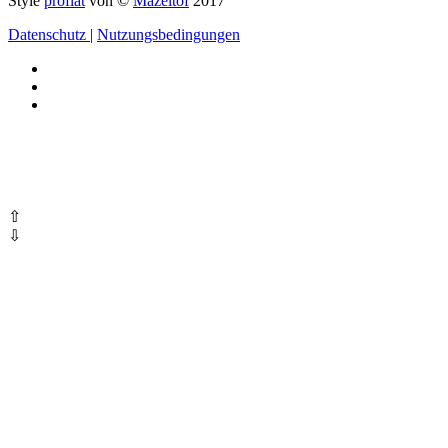
Style
proflat
von ©
Mazeltof
2017
Datenschutz
|
Nutzungsbedingungen
⇧
⇩