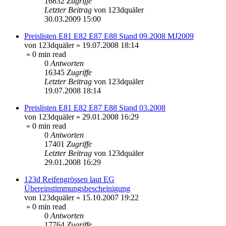
16832
Zugriffe
Letzter Beitrag
von
123dquäler
30.03.2009 15:00
Preislisten E81 E82 E87 E88 Stand 09.2008 MJ2009
von
123dquäler
»
19.07.2008 18:14
» 0 min read
0
Antworten
16345
Zugriffe
Letzter Beitrag
von
123dquäler
19.07.2008 18:14
Preislisten E81 E82 E87 E88 Stand 03.2008
von
123dquäler
»
29.01.2008 16:29
» 0 min read
0
Antworten
17401
Zugriffe
Letzter Beitrag
von
123dquäler
29.01.2008 16:29
123d Reifengrössen laut EG
Übereinstimmungsbescheinigung
von
123dquäler
»
15.10.2007 19:22
» 0 min read
0
Antworten
17764
Zugriffe