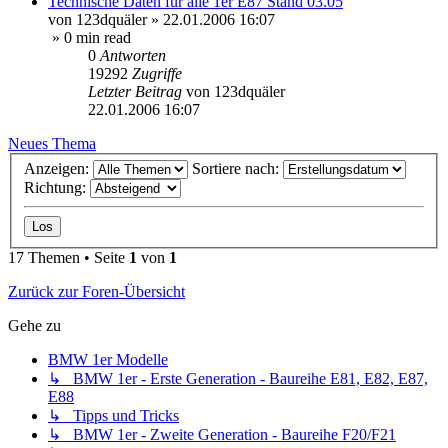
Technische Daten für alle 1er E87 Stand 03.05
von
123dquäler
»
22.01.2006 16:07
» 0 min read
0
Antworten
19292
Zugriffe
Letzter Beitrag
von
123dquäler
22.01.2006 16:07
Neues Thema
Anzeigen:
Sortiere nach:
Richtung:
17 Themen • Seite
1
von
1
Zurück zur Foren-Übersicht
Gehe zu
BMW 1er Modelle
↳ BMW 1er - Erste Generation - Baureihe E81, E82, E87,
E88
↳ Tipps und Tricks
↳ BMW 1er - Zweite Generation - Baureihe F20/F21