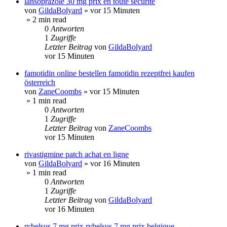
lansoprazole 30 mg prix en toute sécurité
von
GildaBolyard
»
vor 15 Minuten
» 2 min read
0
Antworten
1
Zugriffe
Letzter Beitrag
von
GildaBolyard
vor 15 Minuten
famotidin online bestellen famotidin rezeptfrei kaufen
österreich
von
ZaneCoombs
»
vor 15 Minuten
» 1 min read
0
Antworten
1
Zugriffe
Letzter Beitrag
von
ZaneCoombs
vor 15 Minuten
rivastigmine patch achat en ligne
von
GildaBolyard
»
vor 16 Minuten
» 1 min read
0
Antworten
1
Zugriffe
Letzter Beitrag
von
GildaBolyard
vor 16 Minuten
rybelsus 7 mg prix rybelsus 7 mg prix belgique