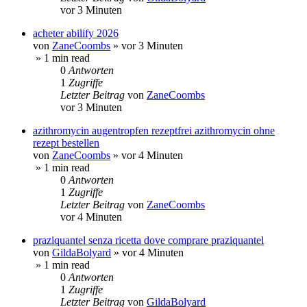
vor 3 Minuten
acheter abilify 2026
von
ZaneCoombs
»
vor 3 Minuten
» 1 min read
0
Antworten
1
Zugriffe
Letzter Beitrag
von
ZaneCoombs
vor 3 Minuten
azithromycin augentropfen rezeptfrei azithromycin ohne
rezept bestellen
von
ZaneCoombs
»
vor 4 Minuten
» 1 min read
0
Antworten
1
Zugriffe
Letzter Beitrag
von
ZaneCoombs
vor 4 Minuten
praziquantel senza ricetta dove comprare praziquantel
von
GildaBolyard
»
vor 4 Minuten
» 1 min read
0
Antworten
1
Zugriffe
Letzter Beitrag
von
GildaBolyard