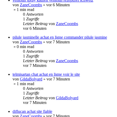
ventolin spray kaufen ventolin rezeptfrei schweiz
von
ZaneCoombs
»
vor 6 Minuten
» 1 min read
0
Antworten
1
Zugriffe
Letzter Beitrag
von
ZaneCoombs
vor 6 Minuten
pilule jasminelle achat en ligne commander pilule jasmine
von
ZaneCoombs
»
vor 7 Minuten
» 0 min read
0
Antworten
1
Zugriffe
Letzter Beitrag
von
ZaneCoombs
vor 7 Minuten
telmisartan chat achat en ligne voir le site
von
GildaBolyard
»
vor 7 Minuten
» 1 min read
0
Antworten
1
Zugriffe
Letzter Beitrag
von
GildaBolyard
vor 7 Minuten
diflucan achat site fiable
von
ZaneCoombs
»
vor 7 Minuten