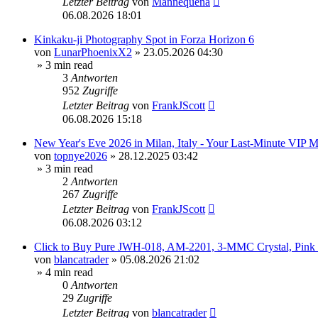
Letzter Beitrag
von
Mannequena
06.08.2026 18:01
Kinkaku-ji Photography Spot in Forza Horizon 6
von
LunarPhoenixX2
»
23.05.2026 04:30
» 3 min read
3
Antworten
952
Zugriffe
Letzter Beitrag
von
FrankJScott
06.08.2026 15:18
New Year's Eve 2026 in Milan, Italy - Your Last-Minute VIP 
von
topnye2026
»
28.12.2025 03:42
» 3 min read
2
Antworten
267
Zugriffe
Letzter Beitrag
von
FrankJScott
06.08.2026 03:12
Click to Buy Pure JWH-018, AM-2201, 3-MMC Crystal, Pin
von
blancatrader
»
05.08.2026 21:02
» 4 min read
0
Antworten
29
Zugriffe
Letzter Beitrag
von
blancatrader