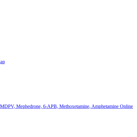
Map
k MDPV, Mephedrone, 6-APB, Methoxetamine, Amphetamine Online