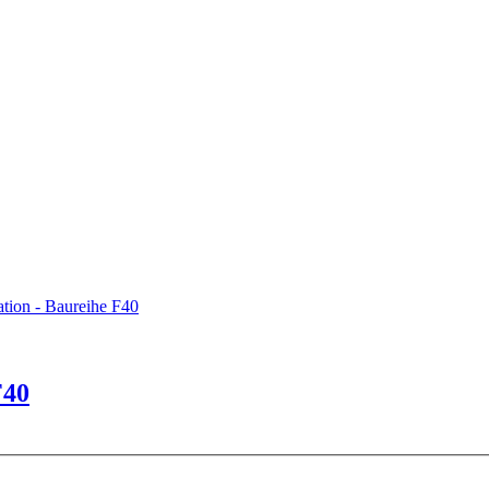
tion - Baureihe F40
F40