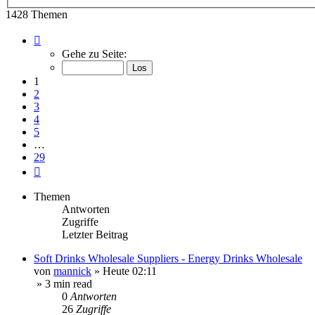
Suche
1428 Themen
Seite
1
Gehe zu Seite:
von
29
1
2
3
4
5
…
29
Nächste
Themen
Antworten
Zugriffe
Letzter Beitrag
Soft Drinks Wholesale Suppliers - Energy Drinks Wholesale
von
mannick
»
Heute 02:11
» 3 min read
0
Antworten
26
Zugriffe