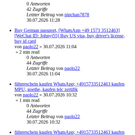
0
Antworten
42
Zugriffe
Letzter Beitrag
von
pinchan7878
30.07.2026 11:28
Buy German passport, [WhatsApp +49 1573 3512463]
[WeChat ID: Johnyj55] Buy US visa, buy driver's license,
buy id card
von
paolo22
»
30.07.2026 11:04
» 2 min read
0
Antworten
44
Zugriffe
Letzter Beitrag
von
paolo22
30.07.2026 11:04
führerschein kaufen WhatsApp; +4915733512463 kaufen
MPU, goethe, kaufen telc zertifik
von
paolo22
»
30.07.2026 10:32
» 1 min read
0
Antworten
44
Zugriffe
Letzter Beitrag
von
paolo22
30.07.2026 10:32
führerschein kaufen WhatsApp; +4915733512463 kaufen