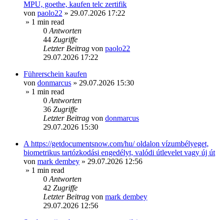
MPU, goethe, kaufen telc zertifik
von
paolo22
»
29.07.2026 17:22
» 1 min read
0
Antworten
44
Zugriffe
Letzter Beitrag
von
paolo22
29.07.2026 17:22
Führerschein kaufen
von
donmarcus
»
29.07.2026 15:30
» 1 min read
0
Antworten
36
Zugriffe
Letzter Beitrag
von
donmarcus
29.07.2026 15:30
A https://getdocumentsnow.com/hu/ oldalon vízumbélyeget,
biometrikus tartózkodási engedélyt, valódi útlevelet vagy új út
von
mark dembey
»
29.07.2026 12:56
» 1 min read
0
Antworten
42
Zugriffe
Letzter Beitrag
von
mark dembey
29.07.2026 12:56