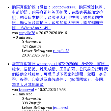
购买真假护照（微信：Scottbowers44）购买驾驶执照，
申请护照，购买真正的英国护照，在线购买新加坡护
照，购买日本护照，购买澳大利亚护照，购买泰国护
照，购买阿联酋护照，购买加拿大护照，购买越南护
照， (WhatsApp : +49 1
von
carpello78
»
20.07.2026 09:16
» 0 min read
0
Antworten
424
Zugriffe
Letzter Beitrag
von
carpello78
20.07.2026 09:16
購買真假護照 whatsapp: +1(672)2050601 身分證、駕照、
綠卡、居留證、雅思成績、工作許可、公民身分證明 我
們提供全球服務，可辦理以下國家的護照、駕照、身分
證、簽證、印章以及真假證件：（歐盟國家）、美國、
加拿大及其他眾多
von
jeannevol
»
16.07.2026 19:58
» 1 min read
0
Antworten
398
Zugriffe
Letzter Beitrag
von
jeannevol