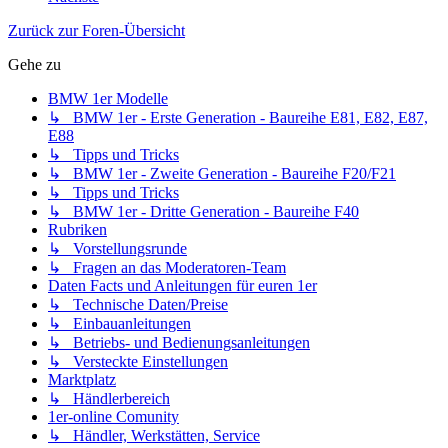
Zurück zur Foren-Übersicht
Gehe zu
BMW 1er Modelle
↳ BMW 1er - Erste Generation - Baureihe E81, E82, E87,
E88
↳ Tipps und Tricks
↳ BMW 1er - Zweite Generation - Baureihe F20/F21
↳ Tipps und Tricks
↳ BMW 1er - Dritte Generation - Baureihe F40
Rubriken
↳ Vorstellungsrunde
↳ Fragen an das Moderatoren-Team
Daten Facts und Anleitungen für euren 1er
↳ Technische Daten/Preise
↳ Einbauanleitungen
↳ Betriebs- und Bedienungsanleitungen
↳ Versteckte Einstellungen
Marktplatz
↳ Händlerbereich
1er-online Comunity
↳ Händler, Werkstätten, Service