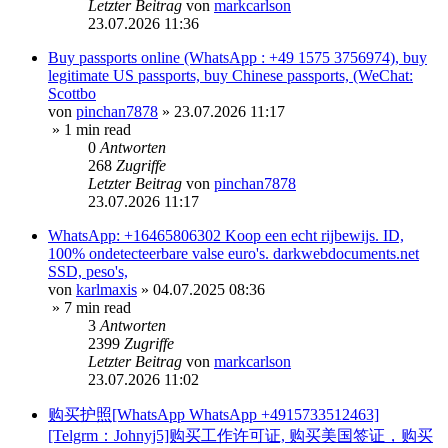
Letzter Beitrag
von
markcarlson
23.07.2026 11:36
Buy passports online (WhatsApp : +49 1575 3756974), buy
legitimate US passports, buy Chinese passports, (WeChat:
Scottbo
von
pinchan7878
»
23.07.2026 11:17
» 1 min read
0
Antworten
268
Zugriffe
Letzter Beitrag
von
pinchan7878
23.07.2026 11:17
WhatsApp: +16465806302 Koop een echt rijbewijs. ID,
100% ondetecteerbare valse euro's. darkwebdocuments.net
SSD, peso's,
von
karlmaxis
»
04.07.2025 08:36
» 7 min read
3
Antworten
2399
Zugriffe
Letzter Beitrag
von
markcarlson
23.07.2026 11:02
购买护照[WhatsApp WhatsApp +4915733512463]
[Telgrm：Johnyj5]购买工作许可证, 购买美国签证，购买