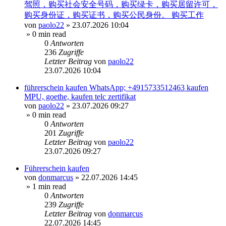
驾照，购买社会安全号码，购买绿卡，购买居留许可，
购买身份证，购买证书，购买公民身份。 购买工作
von
paolo22
»
23.07.2026 10:04
» 0 min read
0
Antworten
236
Zugriffe
Letzter Beitrag
von
paolo22
23.07.2026 10:04
führerschein kaufen WhatsApp; +4915733512463 kaufen
MPU, goethe, kaufen telc zertifikat
von
paolo22
»
23.07.2026 09:27
» 0 min read
0
Antworten
201
Zugriffe
Letzter Beitrag
von
paolo22
23.07.2026 09:27
Führerschein kaufen
von
donmarcus
»
22.07.2026 14:45
» 1 min read
0
Antworten
239
Zugriffe
Letzter Beitrag
von
donmarcus
22.07.2026 14:45