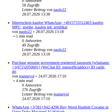
0
Antworten
58
Zugriffe
Letzter Beitrag
von
paolo22
28.07.2026 13:38
führerschein kaufen WhatsApp; +4915733512463 kaufen
MPU, goethe, kaufen telc zertifikat
von
paolo22
»
28.07.2026 13:18
» 1 min read
0
Antworten
49
Zugriffe
Letzter Beitrag
von
paolo22
28.07.2026 13:18
Purchase genuine government registered passports [whatsapp:
+1(672)2050601] (WeChat ID: mingofficialdocs) ID cards,
dri
von
jeannevol
»
24.07.2026 17:10
» 4 min read
0
Antworten
276
Zugriffe
Letzter Beitrag
von
jeannevol
24.07.2026 17:10
WhatsApp +1(581) 942-4296 Buy Weed Hashish Cocaine in
Qatar Doha Masaieed Al Wakrah