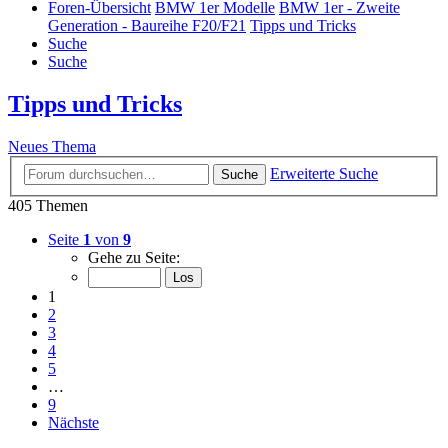
Foren-Übersicht
BMW 1er Modelle
BMW 1er - Zweite
Generation - Baureihe F20/F21
Tipps und Tricks
Suche
Suche
Tipps und Tricks
Neues Thema
Erweiterte Suche
Suche
405 Themen
Seite
1
von
9
Gehe zu Seite:
1
2
3
4
5
…
9
Nächste