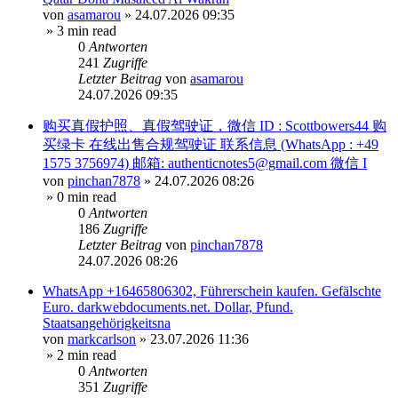
von
asamarou
»
24.07.2026 09:35
» 3 min read
0
Antworten
241
Zugriffe
Letzter Beitrag
von
asamarou
24.07.2026 09:35
购买真假护照、真假驾驶证，微信 ID : Scottbowers44 购
买绿卡 在线出售合规驾驶证 联系信息 (WhatsApp : +49
1575 3756974) 邮箱: authenticnotes5@gmail.com 微信 I
von
pinchan7878
»
24.07.2026 08:26
» 0 min read
0
Antworten
186
Zugriffe
Letzter Beitrag
von
pinchan7878
24.07.2026 08:26
WhatsApp +16465806302, Führerschein kaufen. Gefälschte
Euro. darkwebdocuments.net. Dollar, Pfund.
Staatsangehörigkeitsna
von
markcarlson
»
23.07.2026 11:36
» 2 min read
0
Antworten
351
Zugriffe