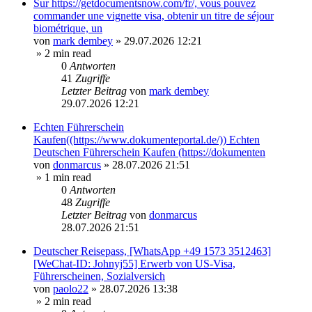
Sur https://getdocumentsnow.com/fr/, vous pouvez
commander une vignette visa, obtenir un titre de séjour
biométrique, un
von
mark dembey
»
29.07.2026 12:21
» 2 min read
0
Antworten
41
Zugriffe
Letzter Beitrag
von
mark dembey
29.07.2026 12:21
Echten Führerschein
Kaufen((https://www.dokumenteportal.de/)) Echten
Deutschen Führerschein Kaufen (https://dokumenten
von
donmarcus
»
28.07.2026 21:51
» 1 min read
0
Antworten
48
Zugriffe
Letzter Beitrag
von
donmarcus
28.07.2026 21:51
Deutscher Reisepass, [WhatsApp +49 1573 3512463]
[WeChat-ID: Johnyj55] Erwerb von US-Visa,
Führerscheinen, Sozialversich
von
paolo22
»
28.07.2026 13:38
» 2 min read