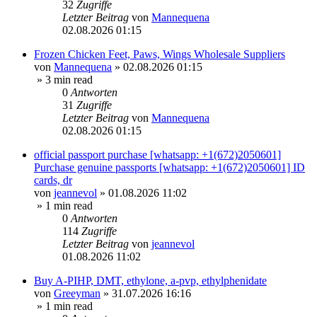
32
Zugriffe
Letzter Beitrag
von
Mannequena
02.08.2026 01:15
Frozen Chicken Feet, Paws, Wings Wholesale Suppliers
von
Mannequena
»
02.08.2026 01:15
» 3 min read
0
Antworten
31
Zugriffe
Letzter Beitrag
von
Mannequena
02.08.2026 01:15
official passport purchase [whatsapp: +1(672)2050601]
Purchase genuine passports [whatsapp: +1(672)2050601] ID
cards, dr
von
jeannevol
»
01.08.2026 11:02
» 1 min read
0
Antworten
114
Zugriffe
Letzter Beitrag
von
jeannevol
01.08.2026 11:02
Buy A-PIHP, DMT, ethylone, a-pvp, ethylphenidate
von
Greeyman
»
31.07.2026 16:16
» 1 min read