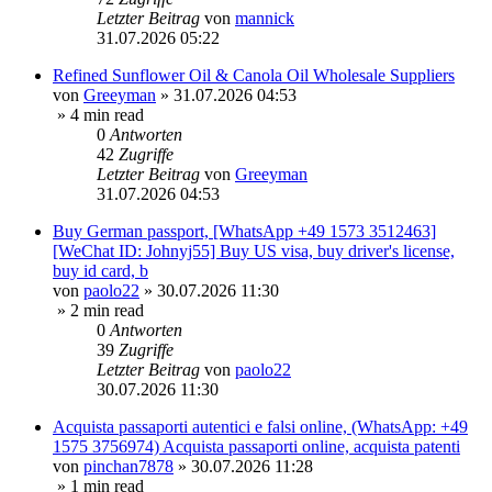
Letzter Beitrag
von
mannick
31.07.2026 05:22
Refined Sunflower Oil & Canola Oil Wholesale Suppliers
von
Greeyman
»
31.07.2026 04:53
» 4 min read
0
Antworten
42
Zugriffe
Letzter Beitrag
von
Greeyman
31.07.2026 04:53
Buy German passport, [WhatsApp +49 1573 3512463]
[WeChat ID: Johnyj55] Buy US visa, buy driver's license,
buy id card, b
von
paolo22
»
30.07.2026 11:30
» 2 min read
0
Antworten
39
Zugriffe
Letzter Beitrag
von
paolo22
30.07.2026 11:30
Acquista passaporti autentici e falsi online, (WhatsApp: +49
1575 3756974) Acquista passaporti online, acquista patenti
von
pinchan7878
»
30.07.2026 11:28
» 1 min read