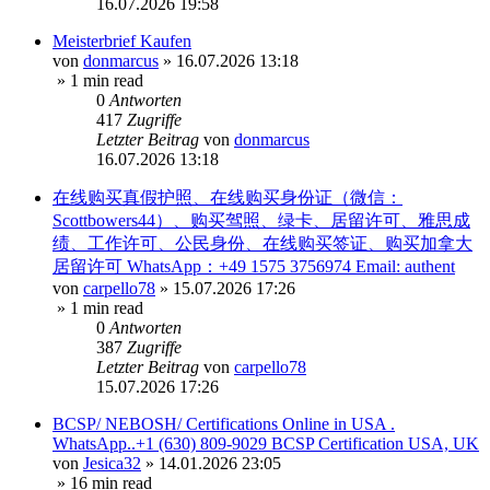
16.07.2026 19:58
Meisterbrief Kaufen
von
donmarcus
»
16.07.2026 13:18
» 1 min read
0
Antworten
417
Zugriffe
Letzter Beitrag
von
donmarcus
16.07.2026 13:18
在线购买真假护照、在线购买身份证（微信：
Scottbowers44）、购买驾照、绿卡、居留许可、雅思成
绩、工作许可、公民身份、在线购买签证、购买加拿大
居留许可 WhatsApp：+49 1575 3756974 Email: authent
von
carpello78
»
15.07.2026 17:26
» 1 min read
0
Antworten
387
Zugriffe
Letzter Beitrag
von
carpello78
15.07.2026 17:26
BCSP/ NEBOSH/ Certifications Online in USA .
WhatsApp..+1 (630) 809-9029 BCSP Certification USA, UK
von
Jesica32
»
14.01.2026 23:05
» 16 min read