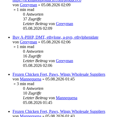
https://rickmasonproducts.com/product/co
von
Greeyman
»
05.08.2026 02:09
» 1 min read
0
Antworten
37
Zugriffe
Letzter Beitrag
von
Greeyman
05.08.2026 02:09
Buy A-PIHP, DMT, ethylone, a-pvp, ethylphenidate
von
Greeyman
»
05.08.2026 02:06
» 1 min read
0
Antworten
16
Zugriffe
Letzter Beitrag
von
Greeyman
05.08.2026 02:06
Frozen Chicken Feet, Paws, Wings Wholesale Suppliers
von
Mannequena
»
05.08.2026 01:45
» 3 min read
0
Antworten
10
Zugriffe
Letzter Beitrag
von
Mannequena
05.08.2026 01:45
Frozen Chicken Feet, Paws, Wings Wholesale Suppliers
von
Mannequena
»
05.08.2026 01:43