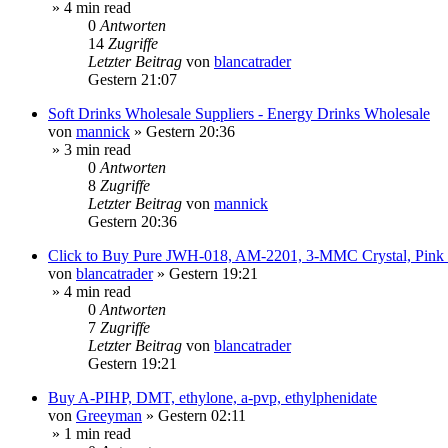
» 4 min read
0
Antworten
14
Zugriffe
Letzter Beitrag
von
blancatrader
Gestern 21:07
Soft Drinks Wholesale Suppliers - Energy Drinks Wholesale
von
mannick
»
Gestern 20:36
» 3 min read
0
Antworten
8
Zugriffe
Letzter Beitrag
von
mannick
Gestern 20:36
Click to Buy Pure JWH-018, AM-2201, 3-MMC Crystal, Pin
von
blancatrader
»
Gestern 19:21
» 4 min read
0
Antworten
7
Zugriffe
Letzter Beitrag
von
blancatrader
Gestern 19:21
Buy A-PIHP, DMT, ethylone, a-pvp, ethylphenidate
von
Greeyman
»
Gestern 02:11
» 1 min read