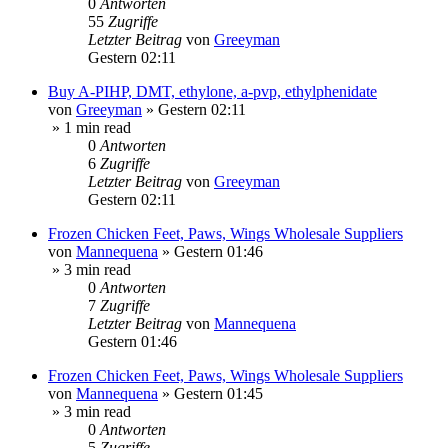
0
Antworten
55
Zugriffe
Letzter Beitrag
von
Greeyman
Gestern 02:11
Buy A-PIHP, DMT, ethylone, a-pvp, ethylphenidate
von
Greeyman
»
Gestern 02:11
» 1 min read
0
Antworten
6
Zugriffe
Letzter Beitrag
von
Greeyman
Gestern 02:11
Frozen Chicken Feet, Paws, Wings Wholesale Suppliers
von
Mannequena
»
Gestern 01:46
» 3 min read
0
Antworten
7
Zugriffe
Letzter Beitrag
von
Mannequena
Gestern 01:46
Frozen Chicken Feet, Paws, Wings Wholesale Suppliers
von
Mannequena
»
Gestern 01:45
» 3 min read
0
Antworten
5
Zugriffe