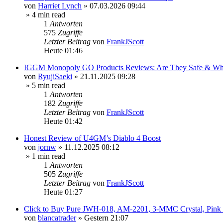
von
Harriet Lynch
»
07.03.2026 09:44
» 4 min read
1
Antworten
575
Zugriffe
Letzter Beitrag
von
FrankJScott
Heute 01:46
IGGM Monopoly GO Products Reviews: Are They Safe & Why 
von
RyujiSaeki
»
21.11.2025 09:28
» 5 min read
1
Antworten
182
Zugriffe
Letzter Beitrag
von
FrankJScott
Heute 01:42
Honest Review of U4GM’s Diablo 4 Boost
von
jornw
»
11.12.2025 08:12
» 1 min read
1
Antworten
505
Zugriffe
Letzter Beitrag
von
FrankJScott
Heute 01:27
Click to Buy Pure JWH-018, AM-2201, 3-MMC Crystal, Pin
von
blancatrader
»
Gestern 21:07