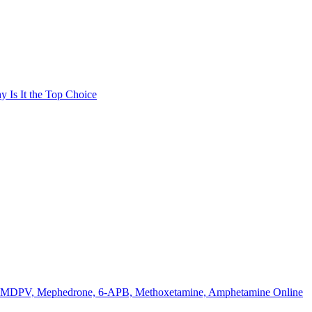
Is It the Top Choice
k MDPV, Mephedrone, 6-APB, Methoxetamine, Amphetamine Online