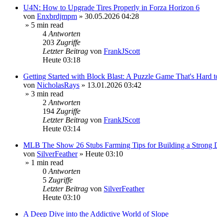
U4N: How to Upgrade Tires Properly in Forza Horizon 6
von
Enxbrdjmpm
»
30.05.2026 04:28
» 5 min read
4
Antworten
203
Zugriffe
Letzter Beitrag
von
FrankJScott
Heute 03:18
Getting Started with Block Blast: A Puzzle Game That's Hard
von
NicholasRays
»
13.01.2026 03:42
» 3 min read
2
Antworten
194
Zugriffe
Letzter Beitrag
von
FrankJScott
Heute 03:14
MLB The Show 26 Stubs Farming Tips for Building a Strong
von
SilverFeather
»
Heute 03:10
» 1 min read
0
Antworten
5
Zugriffe
Letzter Beitrag
von
SilverFeather
Heute 03:10
A Deep Dive into the Addictive World of Slope