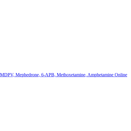
k MDPV, Mephedrone, 6-APB, Methoxetamine, Amphetamine Online