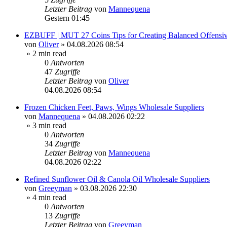
Letzter Beitrag
von
Mannequena
Gestern 01:45
EZBUFF | MUT 27 Coins Tips for Creating Balanced Offensiv
von
Oliver
»
04.08.2026 08:54
» 2 min read
0
Antworten
47
Zugriffe
Letzter Beitrag
von
Oliver
04.08.2026 08:54
Frozen Chicken Feet, Paws, Wings Wholesale Suppliers
von
Mannequena
»
04.08.2026 02:22
» 3 min read
0
Antworten
34
Zugriffe
Letzter Beitrag
von
Mannequena
04.08.2026 02:22
Refined Sunflower Oil & Canola Oil Wholesale Suppliers
von
Greeyman
»
03.08.2026 22:30
» 4 min read
0
Antworten
13
Zugriffe
Letzter Beitrag
von
Greeyman