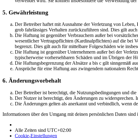
verwendet wird. Sie können insbesondere die Verwendung der S
5. Gewährleistung
Der Betreiber haftet mit Ausnahme der Verletzung von Leben, Kö
grob fahrlässiges Verhalten zurückzuführen sind. Dies gilt au
Die Haftung ist gegenüber Verbrauchern außer bei vorsätzlich
wesentlicher Vertragspflichten (Kardinalpflichten) auf die be
begrenzt. Dies gilt auch für mittelbare Folgeschäden wie ins
Die Haftung ist gegenüber Unternehmern außer bei der Verletzu
typischerweise vorhersehbaren Schäden und im Übrigen der Höh
Die Haftungsbegrenzung der Absätze a bis c gilt sinngemäß auc
Ansprüche für eine Haftung aus zwingendem nationalem Recht 
6. Änderungsvorbehalt
Der Betreiber ist berechtigt, die Nutzungsbedingungen und di
Der Nutzer ist berechtigt, den Änderungen zu widersprechen. I
Die Änderungen gelten als anerkannt und verbindlich, wenn d
Informationen über den Umgang mit deinen persönlichen Daten sind i
Alle Zeiten sind
UTC+02:00
Cookie-Einstellungen