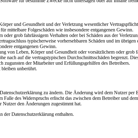
oftware für bestimmte Zwecke nicht untersagen oder auf Inhalte frem
rper und Gesundheit und der Verletzung wesentlicher Vertragspflichten
ch für mittelbare Folgeschäden wie insbesondere entgangenen Gewinn.
em oder grob fahrlässigem Verhalten oder bei Schäden aus der Verletz
i Vertragsschluss typischerweise vorhersehbaren Schäden und im übrigen
besondere entgangenen Gewinn.
ng von Leben, Körper und Gesundheit oder vorsätzlichem oder grob fah
e nach auf die vertragstypischen Durchschnittsschäden begrenzt. Dies
h zugunsten der Mitarbeiter und Erfüllungsgehilfen des Betreibers.
bleiben unberührt.
e Datenschutzerklärung zu ändern. Die Änderung wird dem Nutzer per E-
m Falle des Widerspruchs erlischt das zwischen dem Betreiber und dem 
er Nutzer den Änderungen zugestimmt hat.
n der Datenschutzerklärung enthalten.