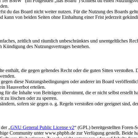
n 1er BMW“ (im Folgenden „das Board“) schließt du einen Nutzungsver
nden.
fst du das Board nicht weiter nutzen. Für die Nutzung des Boards gelten
 kann von beiden Seiten ohne Einhaltung einer Frist jederzeit gekünd
 einfaches, zeitlich und räumlich unbeschränktes und unentgeltliches R
ch Kündigung des Nutzungsvertrages bestehen.
alte enthält, die gegen geltendes Recht oder die guten Sitten verstoßen. 
rwenden.
n gegen diese Nutzungsbedingungen oder anderer im Board veröffentli
in Hausverbot erteilen.
für die Inhalte von Beiträgen übernimmt, die er nicht selbst erstellt 
it zu löschen oder zu sperren.
uändern, sofern sie gegen o. g. Regeln verstoßen oder geeignet sind, 
 der „
GNU General Public License v2
“ (GPL) bereitgestellten Foren
hige Community unter www.phpbb.de zur Verfügung gestellt. Beide hab