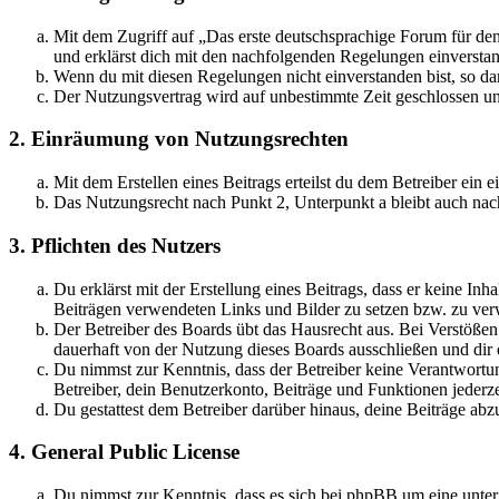
Mit dem Zugriff auf „Das erste deutschsprachige Forum für de
und erklärst dich mit den nachfolgenden Regelungen einversta
Wenn du mit diesen Regelungen nicht einverstanden bist, so dar
Der Nutzungsvertrag wird auf unbestimmte Zeit geschlossen und
2. Einräumung von Nutzungsrechten
Mit dem Erstellen eines Beitrags erteilst du dem Betreiber ein
Das Nutzungsrecht nach Punkt 2, Unterpunkt a bleibt auch na
3. Pflichten des Nutzers
Du erklärst mit der Erstellung eines Beitrags, dass er keine Inh
Beiträgen verwendeten Links und Bilder zu setzen bzw. zu ve
Der Betreiber des Boards übt das Hausrecht aus. Bei Verstöße
dauerhaft von der Nutzung dieses Boards ausschließen und dir e
Du nimmst zur Kenntnis, dass der Betreiber keine Verantwortung 
Betreiber, dein Benutzerkonto, Beiträge und Funktionen jederze
Du gestattest dem Betreiber darüber hinaus, deine Beiträge abz
4. General Public License
Du nimmst zur Kenntnis, dass es sich bei phpBB um eine unter