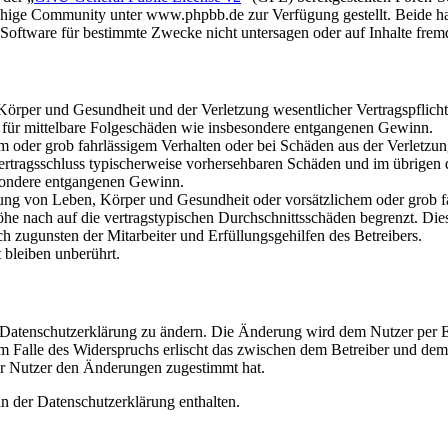
hige Community unter www.phpbb.de zur Verfügung gestellt. Beide hab
oftware für bestimmte Zwecke nicht untersagen oder auf Inhalte frem
rper und Gesundheit und der Verletzung wesentlicher Vertragspflichten
ch für mittelbare Folgeschäden wie insbesondere entgangenen Gewinn.
em oder grob fahrlässigem Verhalten oder bei Schäden aus der Verletz
i Vertragsschluss typischerweise vorhersehbaren Schäden und im übrigen
besondere entgangenen Gewinn.
ng von Leben, Körper und Gesundheit oder vorsätzlichem oder grob fah
e nach auf die vertragstypischen Durchschnittsschäden begrenzt. Dies
h zugunsten der Mitarbeiter und Erfüllungsgehilfen des Betreibers.
bleiben unberührt.
e Datenschutzerklärung zu ändern. Die Änderung wird dem Nutzer per E-
m Falle des Widerspruchs erlischt das zwischen dem Betreiber und dem 
er Nutzer den Änderungen zugestimmt hat.
n der Datenschutzerklärung enthalten.