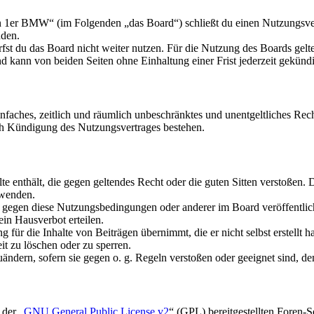
n 1er BMW“ (im Folgenden „das Board“) schließt du einen Nutzungsver
nden.
fst du das Board nicht weiter nutzen. Für die Nutzung des Boards gelten
 kann von beiden Seiten ohne Einhaltung einer Frist jederzeit gekünd
 einfaches, zeitlich und räumlich unbeschränktes und unentgeltliches R
ch Kündigung des Nutzungsvertrages bestehen.
alte enthält, die gegen geltendes Recht oder die guten Sitten verstoßen. 
rwenden.
n gegen diese Nutzungsbedingungen oder anderer im Board veröffentli
in Hausverbot erteilen.
für die Inhalte von Beiträgen übernimmt, die er nicht selbst erstellt 
it zu löschen oder zu sperren.
uändern, sofern sie gegen o. g. Regeln verstoßen oder geeignet sind, 
 der „
GNU General Public License v2
“ (GPL) bereitgestellten Foren