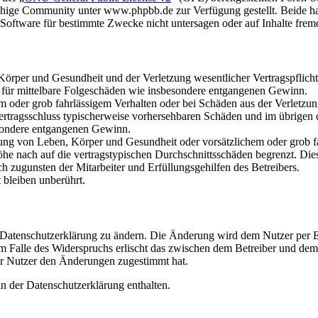
hige Community unter www.phpbb.de zur Verfügung gestellt. Beide hab
oftware für bestimmte Zwecke nicht untersagen oder auf Inhalte frem
rper und Gesundheit und der Verletzung wesentlicher Vertragspflichten
ch für mittelbare Folgeschäden wie insbesondere entgangenen Gewinn.
em oder grob fahrlässigem Verhalten oder bei Schäden aus der Verletz
i Vertragsschluss typischerweise vorhersehbaren Schäden und im übrigen
besondere entgangenen Gewinn.
ng von Leben, Körper und Gesundheit oder vorsätzlichem oder grob fah
e nach auf die vertragstypischen Durchschnittsschäden begrenzt. Dies
h zugunsten der Mitarbeiter und Erfüllungsgehilfen des Betreibers.
bleiben unberührt.
e Datenschutzerklärung zu ändern. Die Änderung wird dem Nutzer per E-
m Falle des Widerspruchs erlischt das zwischen dem Betreiber und dem 
er Nutzer den Änderungen zugestimmt hat.
n der Datenschutzerklärung enthalten.