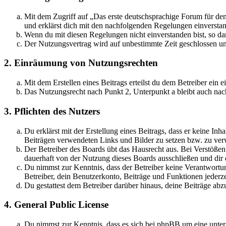
Mit dem Zugriff auf „Das erste deutschsprachige Forum für de
und erklärst dich mit den nachfolgenden Regelungen einversta
Wenn du mit diesen Regelungen nicht einverstanden bist, so dar
Der Nutzungsvertrag wird auf unbestimmte Zeit geschlossen und
2. Einräumung von Nutzungsrechten
Mit dem Erstellen eines Beitrags erteilst du dem Betreiber ein
Das Nutzungsrecht nach Punkt 2, Unterpunkt a bleibt auch na
3. Pflichten des Nutzers
Du erklärst mit der Erstellung eines Beitrags, dass er keine Inh
Beiträgen verwendeten Links und Bilder zu setzen bzw. zu ve
Der Betreiber des Boards übt das Hausrecht aus. Bei Verstöße
dauerhaft von der Nutzung dieses Boards ausschließen und dir e
Du nimmst zur Kenntnis, dass der Betreiber keine Verantwortung 
Betreiber, dein Benutzerkonto, Beiträge und Funktionen jederze
Du gestattest dem Betreiber darüber hinaus, deine Beiträge abz
4. General Public License
Du nimmst zur Kenntnis, dass es sich bei phpBB um eine unter