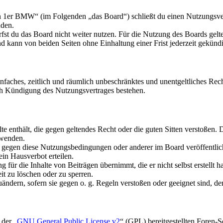
n 1er BMW“ (im Folgenden „das Board“) schließt du einen Nutzungsver
nden.
fst du das Board nicht weiter nutzen. Für die Nutzung des Boards gelten
 kann von beiden Seiten ohne Einhaltung einer Frist jederzeit gekünd
 einfaches, zeitlich und räumlich unbeschränktes und unentgeltliches R
ch Kündigung des Nutzungsvertrages bestehen.
alte enthält, die gegen geltendes Recht oder die guten Sitten verstoßen. 
rwenden.
n gegen diese Nutzungsbedingungen oder anderer im Board veröffentli
in Hausverbot erteilen.
für die Inhalte von Beiträgen übernimmt, die er nicht selbst erstellt 
it zu löschen oder zu sperren.
uändern, sofern sie gegen o. g. Regeln verstoßen oder geeignet sind, 
 der „
GNU General Public License v2
“ (GPL) bereitgestellten Foren