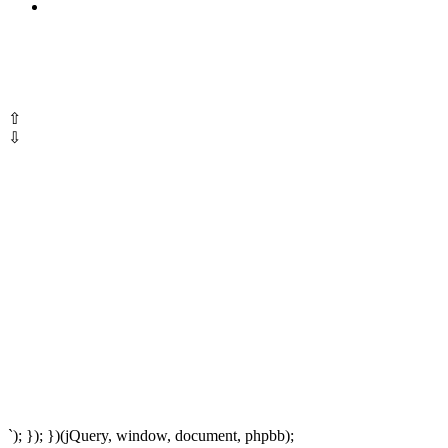
⇧
⇩
`); }); })(jQuery, window, document, phpbb);