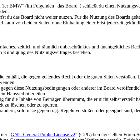
n 1er BMW“ (im Folgenden „das Board“) schließt du einen Nutzungsver
nden.
fst du das Board nicht weiter nutzen. Für die Nutzung des Boards gelten
 kann von beiden Seiten ohne Einhaltung einer Frist jederzeit gekünd
 einfaches, zeitlich und räumlich unbeschränktes und unentgeltliches R
ch Kündigung des Nutzungsvertrages bestehen.
alte enthält, die gegen geltendes Recht oder die guten Sitten verstoßen. 
rwenden.
n gegen diese Nutzungsbedingungen oder anderer im Board veröffentli
in Hausverbot erteilen.
für die Inhalte von Beiträgen übernimmt, die er nicht selbst erstellt 
it zu löschen oder zu sperren.
uändern, sofern sie gegen o. g. Regeln verstoßen oder geeignet sind, 
 der „
GNU General Public License v2
“ (GPL) bereitgestellten Foren