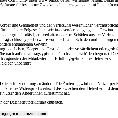
hige Community unter www.phpbb.de zur Verfügung gestellt. Beide hab
oftware für bestimmte Zwecke nicht untersagen oder auf Inhalte frem
rper und Gesundheit und der Verletzung wesentlicher Vertragspflichten
ch für mittelbare Folgeschäden wie insbesondere entgangenen Gewinn.
em oder grob fahrlässigem Verhalten oder bei Schäden aus der Verletz
i Vertragsschluss typischerweise vorhersehbaren Schäden und im übrigen
besondere entgangenen Gewinn.
ng von Leben, Körper und Gesundheit oder vorsätzlichem oder grob fah
e nach auf die vertragstypischen Durchschnittsschäden begrenzt. Dies
h zugunsten der Mitarbeiter und Erfüllungsgehilfen des Betreibers.
bleiben unberührt.
e Datenschutzerklärung zu ändern. Die Änderung wird dem Nutzer per E-
m Falle des Widerspruchs erlischt das zwischen dem Betreiber und dem 
er Nutzer den Änderungen zugestimmt hat.
n der Datenschutzerklärung enthalten.