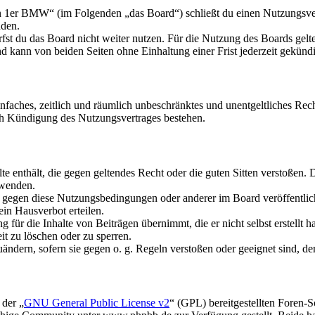
n 1er BMW“ (im Folgenden „das Board“) schließt du einen Nutzungsver
nden.
fst du das Board nicht weiter nutzen. Für die Nutzung des Boards gelten
 kann von beiden Seiten ohne Einhaltung einer Frist jederzeit gekünd
 einfaches, zeitlich und räumlich unbeschränktes und unentgeltliches R
ch Kündigung des Nutzungsvertrages bestehen.
alte enthält, die gegen geltendes Recht oder die guten Sitten verstoßen. 
rwenden.
n gegen diese Nutzungsbedingungen oder anderer im Board veröffentli
in Hausverbot erteilen.
für die Inhalte von Beiträgen übernimmt, die er nicht selbst erstellt 
it zu löschen oder zu sperren.
uändern, sofern sie gegen o. g. Regeln verstoßen oder geeignet sind, 
 der „
GNU General Public License v2
“ (GPL) bereitgestellten Foren