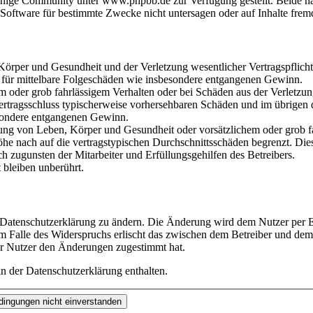
hige Community unter www.phpbb.de zur Verfügung gestellt. Beide hab
oftware für bestimmte Zwecke nicht untersagen oder auf Inhalte frem
rper und Gesundheit und der Verletzung wesentlicher Vertragspflichten
ch für mittelbare Folgeschäden wie insbesondere entgangenen Gewinn.
em oder grob fahrlässigem Verhalten oder bei Schäden aus der Verletz
i Vertragsschluss typischerweise vorhersehbaren Schäden und im übrigen
besondere entgangenen Gewinn.
ng von Leben, Körper und Gesundheit oder vorsätzlichem oder grob fah
e nach auf die vertragstypischen Durchschnittsschäden begrenzt. Dies
h zugunsten der Mitarbeiter und Erfüllungsgehilfen des Betreibers.
bleiben unberührt.
e Datenschutzerklärung zu ändern. Die Änderung wird dem Nutzer per E-
m Falle des Widerspruchs erlischt das zwischen dem Betreiber und dem 
er Nutzer den Änderungen zugestimmt hat.
n der Datenschutzerklärung enthalten.