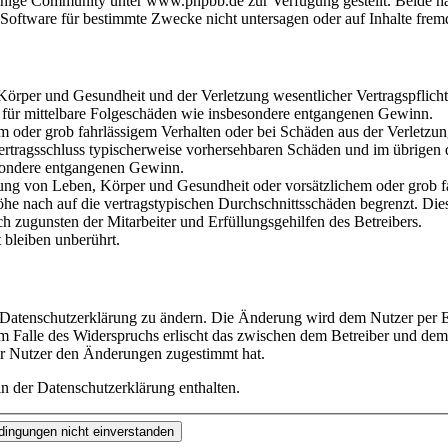
hige Community unter www.phpbb.de zur Verfügung gestellt. Beide hab
oftware für bestimmte Zwecke nicht untersagen oder auf Inhalte frem
rper und Gesundheit und der Verletzung wesentlicher Vertragspflichten
ch für mittelbare Folgeschäden wie insbesondere entgangenen Gewinn.
em oder grob fahrlässigem Verhalten oder bei Schäden aus der Verletz
i Vertragsschluss typischerweise vorhersehbaren Schäden und im übrigen
besondere entgangenen Gewinn.
ng von Leben, Körper und Gesundheit oder vorsätzlichem oder grob fah
e nach auf die vertragstypischen Durchschnittsschäden begrenzt. Dies
h zugunsten der Mitarbeiter und Erfüllungsgehilfen des Betreibers.
bleiben unberührt.
e Datenschutzerklärung zu ändern. Die Änderung wird dem Nutzer per E-
m Falle des Widerspruchs erlischt das zwischen dem Betreiber und dem 
er Nutzer den Änderungen zugestimmt hat.
n der Datenschutzerklärung enthalten.