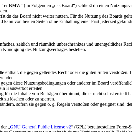
n 1er BMW“ (im Folgenden „das Board“) schließt du einen Nutzungsver
nden.
fst du das Board nicht weiter nutzen. Für die Nutzung des Boards gelten
 kann von beiden Seiten ohne Einhaltung einer Frist jederzeit gekünd
 einfaches, zeitlich und räumlich unbeschränktes und unentgeltliches R
ch Kündigung des Nutzungsvertrages bestehen.
alte enthält, die gegen geltendes Recht oder die guten Sitten verstoßen. 
rwenden.
n gegen diese Nutzungsbedingungen oder anderer im Board veröffentli
in Hausverbot erteilen.
für die Inhalte von Beiträgen übernimmt, die er nicht selbst erstellt 
it zu löschen oder zu sperren.
uändern, sofern sie gegen o. g. Regeln verstoßen oder geeignet sind, 
 der „
GNU General Public License v2
“ (GPL) bereitgestellten Foren