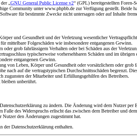
 der „
GNU General Public License v2
“ (GPL) bereitgestellten Foren
hige Community unter www.phpbb.de zur Verfügung gestellt. Beide hab
oftware für bestimmte Zwecke nicht untersagen oder auf Inhalte frem
rper und Gesundheit und der Verletzung wesentlicher Vertragspflichten
ch für mittelbare Folgeschäden wie insbesondere entgangenen Gewinn.
em oder grob fahrlässigem Verhalten oder bei Schäden aus der Verletz
i Vertragsschluss typischerweise vorhersehbaren Schäden und im übrigen
besondere entgangenen Gewinn.
ng von Leben, Körper und Gesundheit oder vorsätzlichem oder grob fah
e nach auf die vertragstypischen Durchschnittsschäden begrenzt. Dies
h zugunsten der Mitarbeiter und Erfüllungsgehilfen des Betreibers.
bleiben unberührt.
e Datenschutzerklärung zu ändern. Die Änderung wird dem Nutzer per E-
m Falle des Widerspruchs erlischt das zwischen dem Betreiber und dem 
er Nutzer den Änderungen zugestimmt hat.
n der Datenschutzerklärung enthalten.