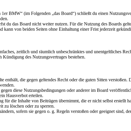
n 1er BMW“ (im Folgenden „das Board“) schließt du einen Nutzungsver
nden.
fst du das Board nicht weiter nutzen. Für die Nutzung des Boards gelten
 kann von beiden Seiten ohne Einhaltung einer Frist jederzeit gekünd
 einfaches, zeitlich und räumlich unbeschränktes und unentgeltliches R
ch Kündigung des Nutzungsvertrages bestehen.
alte enthält, die gegen geltendes Recht oder die guten Sitten verstoßen. 
rwenden.
n gegen diese Nutzungsbedingungen oder anderer im Board veröffentli
in Hausverbot erteilen.
für die Inhalte von Beiträgen übernimmt, die er nicht selbst erstellt 
it zu löschen oder zu sperren.
uändern, sofern sie gegen o. g. Regeln verstoßen oder geeignet sind, 