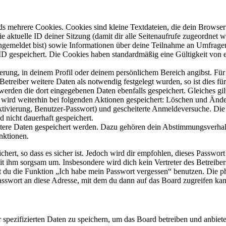
s mehrere Cookies. Cookies sind kleine Textdateien, die dein Browser 
ie aktuelle ID deiner Sitzung (damit dir alle Seitenaufrufe zugeordnet
angemeldet bist) sowie Informationen über deine Teilnahme an Umfragen
ID gespeichert. Die Cookies haben standardmäßig eine Gültigkeit von e
ierung, in deinem Profil oder deinem persönlichem Bereich angibst. Für
reiber weitere Daten als notwendig festgelegt wurden, so ist dies für 
 werden die dort eingegebenen Daten ebenfalls gespeichert. Gleiches gi
e wird weiterhin bei folgenden Aktionen gespeichert: Löschen und Änd
ktivierung, Benutzer-Passwort) und gescheiterte Anmeldeversuche. D
d nicht dauerhaft gespeichert.
eitere Daten gespeichert werden. Dazu gehören dein Abstimmungsverhal
nktionen.
ert, so dass es sicher ist. Jedoch wird dir empfohlen, dieses Passwor
it ihm sorgsam um. Insbesondere wird dich kein Vertreter des Betreibe
nst du die Funktion „Ich habe mein Passwort vergessen“ benutzen. Di
asswort an diese Adresse, mit dem du dann auf das Board zugreifen kan
r spezifizierten Daten zu speichern, um das Board betreiben und anbiet