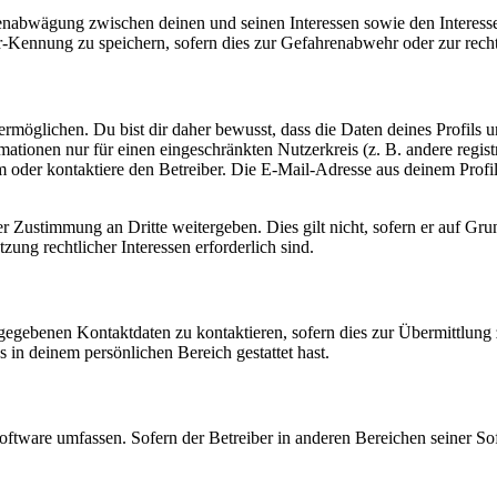
ssenabwägung zwischen deinen und seinen Interessen sowie den Interes
-Kennung zu speichern, sofern dies zur Gefahrenabwehr oder zur recht
möglichen. Du bist dir daher bewusst, dass die Daten deines Profils und
mationen nur für einen eingeschränkten Nutzerkreis (z. B. andere regist
oder kontaktiere den Betreiber. Die E-Mail-Adresse aus deinem Profil 
r Zustimmung an Dritte weitergeben. Dies gilt nicht, sofern er auf Gr
zung rechtlicher Interessen erforderlich sind.
ngegebenen Kontaktdaten zu kontaktieren, sofern dies zur Übermittlung z
s in deinem persönlichen Bereich gestattet hast.
oftware umfassen. Sofern der Betreiber in anderen Bereichen seiner So