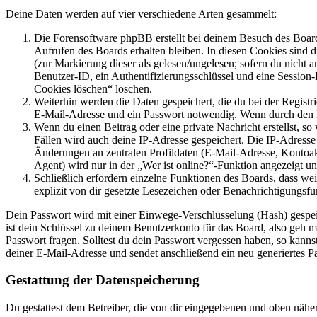
Deine Daten werden auf vier verschiedene Arten gesammelt:
Die Forensoftware phpBB erstellt bei deinem Besuch des Board
Aufrufen des Boards erhalten bleiben. In diesen Cookies sind d
(zur Markierung dieser als gelesen/ungelesen; sofern du nicht 
Benutzer-ID, ein Authentifizierungsschlüssel und eine Session-
Cookies löschen“ löschen.
Weiterhin werden die Daten gespeichert, die du bei der Registr
E-Mail-Adresse und ein Passwort notwendig. Wenn durch den Bet
Wenn du einen Beitrag oder eine private Nachricht erstellst, so
Fällen wird auch deine IP-Adresse gespeichert. Die IP-Adress
Änderungen an zentralen Profildaten (E-Mail-Adresse, Kontoa
Agent) wird nur in der „Wer ist online?“-Funktion angezeigt un
Schließlich erfordern einzelne Funktionen des Boards, dass w
explizit von dir gesetzte Lesezeichen oder Benachrichtigungsfu
Dein Passwort wird mit einer Einwege-Verschlüsselung (Hash) gespeich
ist dein Schlüssel zu deinem Benutzerkonto für das Board, also geh m
Passwort fragen. Solltest du dein Passwort vergessen haben, so kan
deiner E-Mail-Adresse und sendet anschließend ein neu generiertes P
Gestattung der Datenspeicherung
Du gestattest dem Betreiber, die von dir eingegebenen und oben nähe