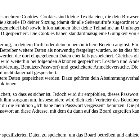
s mehrere Cookies. Cookies sind kleine Textdateien, die dein Browser 
ie aktuelle ID deiner Sitzung (damit dir alle Seitenaufrufe zugeordnet
angemeldet bist) sowie Informationen über deine Teilnahme an Umfragen
ID gespeichert. Die Cookies haben standardmäßig eine Gültigkeit von e
ierung, in deinem Profil oder deinem persönlichem Bereich angibst. Für
reiber weitere Daten als notwendig festgelegt wurden, so ist dies für 
 werden die dort eingegebenen Daten ebenfalls gespeichert. Gleiches gi
e wird weiterhin bei folgenden Aktionen gespeichert: Löschen und Änd
ktivierung, Benutzer-Passwort) und gescheiterte Anmeldeversuche. D
d nicht dauerhaft gespeichert.
eitere Daten gespeichert werden. Dazu gehören dein Abstimmungsverhal
nktionen.
ert, so dass es sicher ist. Jedoch wird dir empfohlen, dieses Passwor
it ihm sorgsam um. Insbesondere wird dich kein Vertreter des Betreibe
nst du die Funktion „Ich habe mein Passwort vergessen“ benutzen. Di
asswort an diese Adresse, mit dem du dann auf das Board zugreifen kan
r spezifizierten Daten zu speichern, um das Board betreiben und anbiet