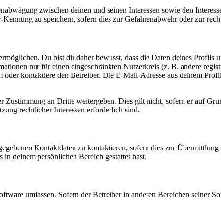
ssenabwägung zwischen deinen und seinen Interessen sowie den Interes
-Kennung zu speichern, sofern dies zur Gefahrenabwehr oder zur recht
möglichen. Du bist dir daher bewusst, dass die Daten deines Profils und
mationen nur für einen eingeschränkten Nutzerkreis (z. B. andere regist
oder kontaktiere den Betreiber. Die E-Mail-Adresse aus deinem Profil 
r Zustimmung an Dritte weitergeben. Dies gilt nicht, sofern er auf Gr
zung rechtlicher Interessen erforderlich sind.
ngegebenen Kontaktdaten zu kontaktieren, sofern dies zur Übermittlung z
s in deinem persönlichen Bereich gestattet hast.
oftware umfassen. Sofern der Betreiber in anderen Bereichen seiner So