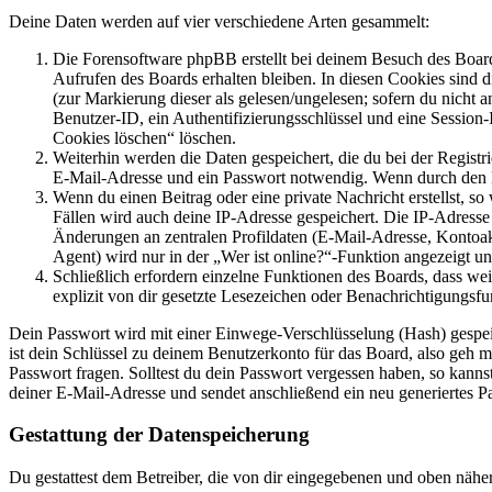
Deine Daten werden auf vier verschiedene Arten gesammelt:
Die Forensoftware phpBB erstellt bei deinem Besuch des Board
Aufrufen des Boards erhalten bleiben. In diesen Cookies sind d
(zur Markierung dieser als gelesen/ungelesen; sofern du nicht 
Benutzer-ID, ein Authentifizierungsschlüssel und eine Session-
Cookies löschen“ löschen.
Weiterhin werden die Daten gespeichert, die du bei der Registr
E-Mail-Adresse und ein Passwort notwendig. Wenn durch den Bet
Wenn du einen Beitrag oder eine private Nachricht erstellst, so
Fällen wird auch deine IP-Adresse gespeichert. Die IP-Adress
Änderungen an zentralen Profildaten (E-Mail-Adresse, Kontoa
Agent) wird nur in der „Wer ist online?“-Funktion angezeigt un
Schließlich erfordern einzelne Funktionen des Boards, dass w
explizit von dir gesetzte Lesezeichen oder Benachrichtigungsfu
Dein Passwort wird mit einer Einwege-Verschlüsselung (Hash) gespeich
ist dein Schlüssel zu deinem Benutzerkonto für das Board, also geh m
Passwort fragen. Solltest du dein Passwort vergessen haben, so kan
deiner E-Mail-Adresse und sendet anschließend ein neu generiertes P
Gestattung der Datenspeicherung
Du gestattest dem Betreiber, die von dir eingegebenen und oben nähe