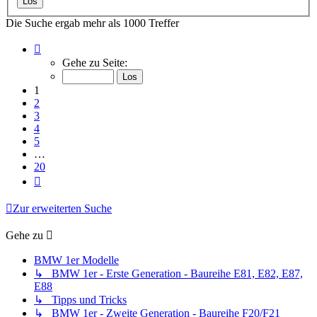
Die Suche ergab mehr als 1000 Treffer
Seite
1
Gehe zu Seite:
von
20
1
2
3
4
5
…
20
Nächste
Zur erweiterten Suche
Gehe zu
BMW 1er Modelle
↳ BMW 1er - Erste Generation - Baureihe E81, E82, E87,
E88
↳ Tipps und Tricks
↳ BMW 1er - Zweite Generation - Baureihe F20/F21