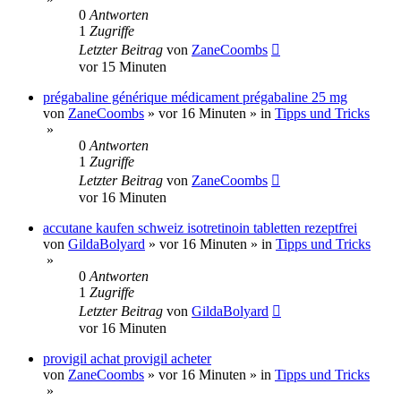
0
Antworten
1
Zugriffe
Letzter Beitrag
von
ZaneCoombs
vor 15 Minuten
prégabaline générique médicament prégabaline 25 mg
von
ZaneCoombs
»
vor 16 Minuten
» in
Tipps und Tricks
»
0
Antworten
1
Zugriffe
Letzter Beitrag
von
ZaneCoombs
vor 16 Minuten
accutane kaufen schweiz isotretinoin tabletten rezeptfrei
von
GildaBolyard
»
vor 16 Minuten
» in
Tipps und Tricks
»
0
Antworten
1
Zugriffe
Letzter Beitrag
von
GildaBolyard
vor 16 Minuten
provigil achat provigil acheter
von
ZaneCoombs
»
vor 16 Minuten
» in
Tipps und Tricks
»