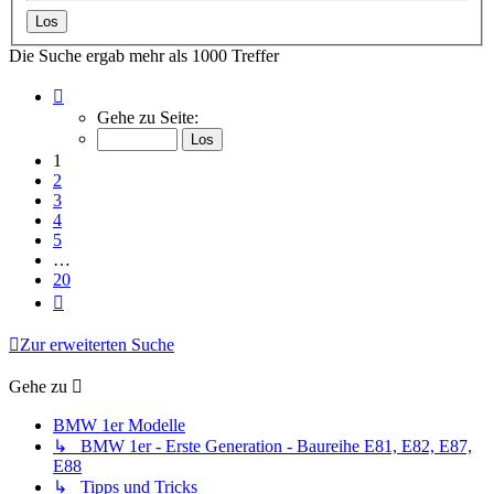
Die Suche ergab mehr als 1000 Treffer
Seite
1
Gehe zu Seite:
von
20
1
2
3
4
5
…
20
Nächste
Zur erweiterten Suche
Gehe zu
BMW 1er Modelle
↳ BMW 1er - Erste Generation - Baureihe E81, E82, E87,
E88
↳ Tipps und Tricks