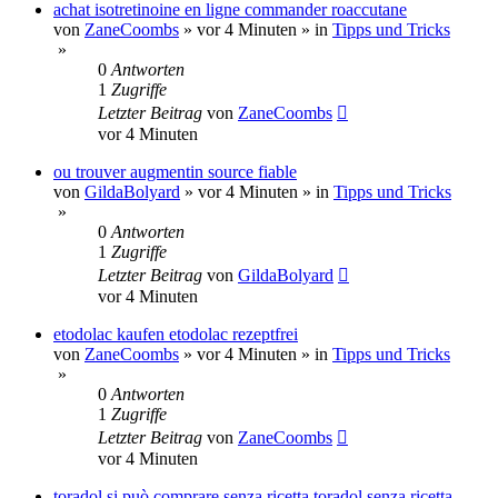
achat isotretinoine en ligne commander roaccutane
von
ZaneCoombs
»
vor 4 Minuten
» in
Tipps und Tricks
»
0
Antworten
1
Zugriffe
Letzter Beitrag
von
ZaneCoombs
vor 4 Minuten
ou trouver augmentin source fiable
von
GildaBolyard
»
vor 4 Minuten
» in
Tipps und Tricks
»
0
Antworten
1
Zugriffe
Letzter Beitrag
von
GildaBolyard
vor 4 Minuten
etodolac kaufen etodolac rezeptfrei
von
ZaneCoombs
»
vor 4 Minuten
» in
Tipps und Tricks
»
0
Antworten
1
Zugriffe
Letzter Beitrag
von
ZaneCoombs
vor 4 Minuten
toradol si può comprare senza ricetta toradol senza ricetta