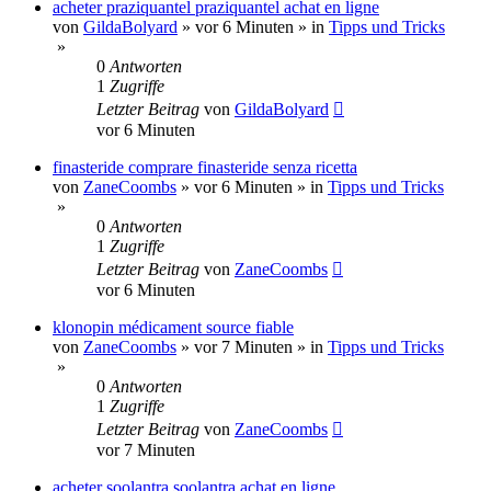
acheter praziquantel praziquantel achat en ligne
von
GildaBolyard
»
vor 6 Minuten
» in
Tipps und Tricks
»
0
Antworten
1
Zugriffe
Letzter Beitrag
von
GildaBolyard
vor 6 Minuten
finasteride comprare finasteride senza ricetta
von
ZaneCoombs
»
vor 6 Minuten
» in
Tipps und Tricks
»
0
Antworten
1
Zugriffe
Letzter Beitrag
von
ZaneCoombs
vor 6 Minuten
klonopin médicament source fiable
von
ZaneCoombs
»
vor 7 Minuten
» in
Tipps und Tricks
»
0
Antworten
1
Zugriffe
Letzter Beitrag
von
ZaneCoombs
vor 7 Minuten
acheter soolantra soolantra achat en ligne