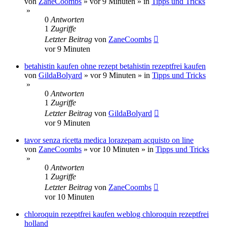
von
ZaneCoombs
»
vor 9 Minuten
» in
Tipps und Tricks
»
0
Antworten
1
Zugriffe
Letzter Beitrag
von
ZaneCoombs
vor 9 Minuten
betahistin kaufen ohne rezept betahistin rezeptfrei kaufen
von
GildaBolyard
»
vor 9 Minuten
» in
Tipps und Tricks
»
0
Antworten
1
Zugriffe
Letzter Beitrag
von
GildaBolyard
vor 9 Minuten
tavor senza ricetta medica lorazepam acquisto on line
von
ZaneCoombs
»
vor 10 Minuten
» in
Tipps und Tricks
»
0
Antworten
1
Zugriffe
Letzter Beitrag
von
ZaneCoombs
vor 10 Minuten
chloroquin rezeptfrei kaufen weblog chloroquin rezeptfrei
holland