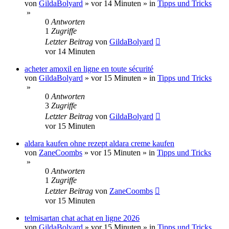
von
GildaBolyard
»
vor 14 Minuten
» in
Tipps und Tricks
»
0
Antworten
1
Zugriffe
Letzter Beitrag
von
GildaBolyard
vor 14 Minuten
acheter amoxil en ligne en toute sécurité
von
GildaBolyard
»
vor 15 Minuten
» in
Tipps und Tricks
»
0
Antworten
3
Zugriffe
Letzter Beitrag
von
GildaBolyard
vor 15 Minuten
aldara kaufen ohne rezept aldara creme kaufen
von
ZaneCoombs
»
vor 15 Minuten
» in
Tipps und Tricks
»
0
Antworten
1
Zugriffe
Letzter Beitrag
von
ZaneCoombs
vor 15 Minuten
telmisartan chat achat en ligne 2026
von
GildaBolyard
»
vor 15 Minuten
» in
Tipps und Tricks