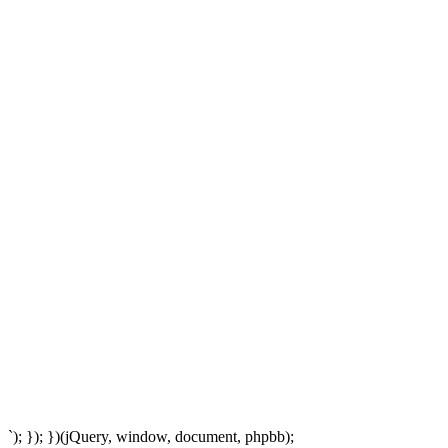
`); }); })(jQuery, window, document, phpbb);