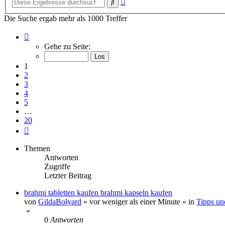
Suche
Suche
Die Suche ergab mehr als 1000 Treffer
Seite
1
Gehe zu Seite:
von
20
1
2
3
4
5
…
20
Nächste
Themen
Antworten
Zugriffe
Letzter Beitrag
brahmi tabletten kaufen brahmi kapseln kaufen
von
GildaBolyard
»
vor weniger als einer Minute
» in
Tipps un
»
0
Antworten