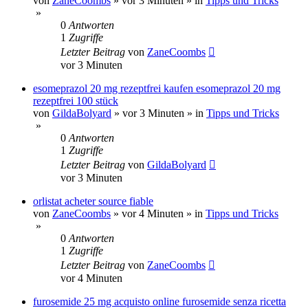
von
ZaneCoombs
»
vor 3 Minuten
» in
Tipps und Tricks
»
0
Antworten
1
Zugriffe
Letzter Beitrag
von
ZaneCoombs
vor 3 Minuten
esomeprazol 20 mg rezeptfrei kaufen esomeprazol 20 mg
rezeptfrei 100 stück
von
GildaBolyard
»
vor 3 Minuten
» in
Tipps und Tricks
»
0
Antworten
1
Zugriffe
Letzter Beitrag
von
GildaBolyard
vor 3 Minuten
orlistat acheter source fiable
von
ZaneCoombs
»
vor 4 Minuten
» in
Tipps und Tricks
»
0
Antworten
1
Zugriffe
Letzter Beitrag
von
ZaneCoombs
vor 4 Minuten
furosemide 25 mg acquisto online furosemide senza ricetta