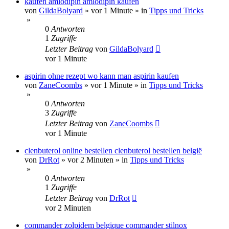
kaufen amlodipin amlodipin kaufen
von
GildaBolyard
»
vor 1 Minute
» in
Tipps und Tricks
»
0
Antworten
1
Zugriffe
Letzter Beitrag
von
GildaBolyard
vor 1 Minute
aspirin ohne rezept wo kann man aspirin kaufen
von
ZaneCoombs
»
vor 1 Minute
» in
Tipps und Tricks
»
0
Antworten
3
Zugriffe
Letzter Beitrag
von
ZaneCoombs
vor 1 Minute
clenbuterol online bestellen clenbuterol bestellen belgië
von
DrRot
»
vor 2 Minuten
» in
Tipps und Tricks
»
0
Antworten
1
Zugriffe
Letzter Beitrag
von
DrRot
vor 2 Minuten
commander zolpidem belgique commander stilnox