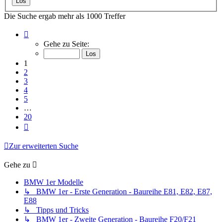
Die Suche ergab mehr als 1000 Treffer
Seite
1
Gehe zu Seite:
von
20
1
2
3
4
5
…
20
Nächste
Zur erweiterten Suche
Gehe zu
BMW 1er Modelle
↳ BMW 1er - Erste Generation - Baureihe E81, E82, E87,
E88
↳ Tipps und Tricks
↳ BMW 1er - Zweite Generation - Baureihe F20/F21