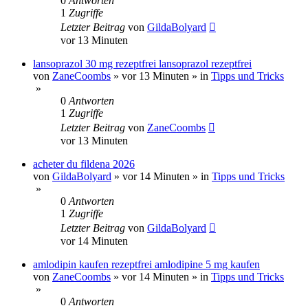
0
Antworten
1
Zugriffe
Letzter Beitrag
von
GildaBolyard
vor 13 Minuten
lansoprazol 30 mg rezeptfrei lansoprazol rezeptfrei
von
ZaneCoombs
»
vor 13 Minuten
» in
Tipps und Tricks
»
0
Antworten
1
Zugriffe
Letzter Beitrag
von
ZaneCoombs
vor 13 Minuten
acheter du fildena 2026
von
GildaBolyard
»
vor 14 Minuten
» in
Tipps und Tricks
»
0
Antworten
1
Zugriffe
Letzter Beitrag
von
GildaBolyard
vor 14 Minuten
amlodipin kaufen rezeptfrei amlodipine 5 mg kaufen
von
ZaneCoombs
»
vor 14 Minuten
» in
Tipps und Tricks
»
0
Antworten