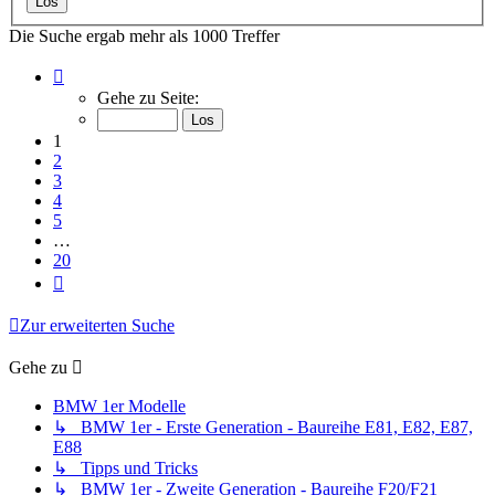
Die Suche ergab mehr als 1000 Treffer
Seite
1
Gehe zu Seite:
von
20
1
2
3
4
5
…
20
Nächste
Zur erweiterten Suche
Gehe zu
BMW 1er Modelle
↳ BMW 1er - Erste Generation - Baureihe E81, E82, E87,
E88
↳ Tipps und Tricks
↳ BMW 1er - Zweite Generation - Baureihe F20/F21