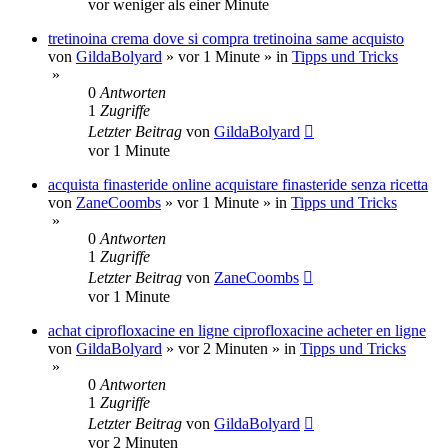
vor weniger als einer Minute
tretinoina crema dove si compra tretinoina same acquisto
von
GildaBolyard
»
vor 1 Minute
» in
Tipps und Tricks
»
0
Antworten
1
Zugriffe
Letzter Beitrag
von
GildaBolyard
vor 1 Minute
acquista finasteride online acquistare finasteride senza ricetta
von
ZaneCoombs
»
vor 1 Minute
» in
Tipps und Tricks
»
0
Antworten
1
Zugriffe
Letzter Beitrag
von
ZaneCoombs
vor 1 Minute
achat ciprofloxacine en ligne ciprofloxacine acheter en ligne
von
GildaBolyard
»
vor 2 Minuten
» in
Tipps und Tricks
»
0
Antworten
1
Zugriffe
Letzter Beitrag
von
GildaBolyard
vor 2 Minuten