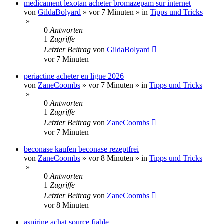
medicament lexotan acheter bromazepam sur internet
von
GildaBolyard
»
vor 7 Minuten
» in
Tipps und Tricks
»
0
Antworten
1
Zugriffe
Letzter Beitrag
von
GildaBolyard
vor 7 Minuten
periactine acheter en ligne 2026
von
ZaneCoombs
»
vor 7 Minuten
» in
Tipps und Tricks
»
0
Antworten
1
Zugriffe
Letzter Beitrag
von
ZaneCoombs
vor 7 Minuten
beconase kaufen beconase rezeptfrei
von
ZaneCoombs
»
vor 8 Minuten
» in
Tipps und Tricks
»
0
Antworten
1
Zugriffe
Letzter Beitrag
von
ZaneCoombs
vor 8 Minuten
aspirine achat source fiable