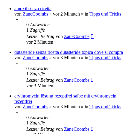
amoxil senza ricetta
von
ZaneCoombs
»
vor 2 Minuten
» in
Tipps und Tricks
»
0
Antworten
1
Zugriffe
Letzter Beitrag
von
ZaneCoombs
vor 2 Minuten
dutasteride senza ricetta dutasteride topica dove si compra
von
ZaneCoombs
»
vor 3 Minuten
» in
Tipps und Tricks
»
0
Antworten
1
Zugriffe
Letzter Beitrag
von
ZaneCoombs
vor 3 Minuten
erythromycin lösung rezeptfrei salbe mit erythromycin
rezeptfrei
von
ZaneCoombs
»
vor 3 Minuten
» in
Tipps und Tricks
»
0
Antworten
1
Zugriffe
Letzter Beitrag
von
ZaneCoombs