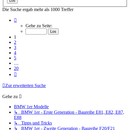
Die Suche ergab mehr als 1000 Treffer
Seite
1
Gehe zu Seite:
von
20
1
2
3
4
5
…
20
Nächste
Zur erweiterten Suche
Gehe zu
BMW 1er Modelle
↳ BMW 1er - Erste Generation - Baureihe E81, E82, E87,
E88
↳ Tipps und Tricks
↳ BMW 1er - Zweite Generation - Baureihe F20/F21