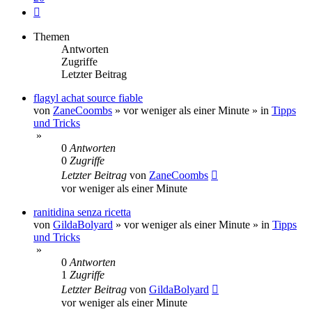
Nächste
Themen
Antworten
Zugriffe
Letzter Beitrag
flagyl achat source fiable
von
ZaneCoombs
»
vor weniger als einer Minute
» in
Tipps
und Tricks
»
0
Antworten
0
Zugriffe
Letzter Beitrag
von
ZaneCoombs
vor weniger als einer Minute
ranitidina senza ricetta
von
GildaBolyard
»
vor weniger als einer Minute
» in
Tipps
und Tricks
»
0
Antworten
1
Zugriffe
Letzter Beitrag
von
GildaBolyard
vor weniger als einer Minute