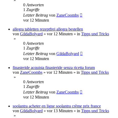
»
0
Antworten
1
Zugriffe
Letzter Beitrag
von
ZaneCoombs
vor 12 Minuten
allegra tabletten rezeptfrei allegra bestellen
von
GildaBolyard
»
vor 12 Minuten
» in
Tipps und Tricks
»
0
Antworten
1
Zugriffe
Letzter Beitrag
von
GildaBolyard
vor 12 Minuten
finasteride acquista finasteride senza ricetta forum
von
ZaneCoombs
»
vor 12 Minuten
» in
Tipps und Tricks
»
0
Antworten
1
Zugriffe
Letzter Beitrag
von
ZaneCoombs
vor 12 Minuten
soolantra acheter en ligne soolantra crème prix france
von
GildaBolyard
»
vor 13 Minuten
» in
Tipps und Tricks
»