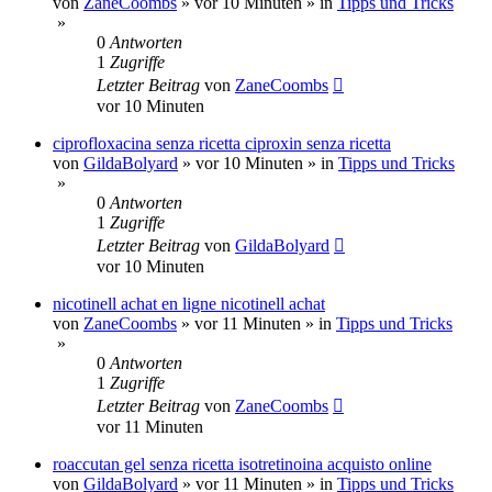
von
ZaneCoombs
»
vor 10 Minuten
» in
Tipps und Tricks
»
0
Antworten
1
Zugriffe
Letzter Beitrag
von
ZaneCoombs
vor 10 Minuten
ciprofloxacina senza ricetta ciproxin senza ricetta
von
GildaBolyard
»
vor 10 Minuten
» in
Tipps und Tricks
»
0
Antworten
1
Zugriffe
Letzter Beitrag
von
GildaBolyard
vor 10 Minuten
nicotinell achat en ligne nicotinell achat
von
ZaneCoombs
»
vor 11 Minuten
» in
Tipps und Tricks
»
0
Antworten
1
Zugriffe
Letzter Beitrag
von
ZaneCoombs
vor 11 Minuten
roaccutan gel senza ricetta isotretinoina acquisto online
von
GildaBolyard
»
vor 11 Minuten
» in
Tipps und Tricks