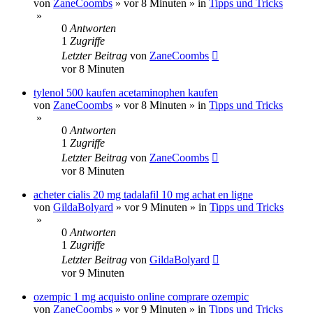
von
ZaneCoombs
»
vor 8 Minuten
» in
Tipps und Tricks
»
0
Antworten
1
Zugriffe
Letzter Beitrag
von
ZaneCoombs
vor 8 Minuten
tylenol 500 kaufen acetaminophen kaufen
von
ZaneCoombs
»
vor 8 Minuten
» in
Tipps und Tricks
»
0
Antworten
1
Zugriffe
Letzter Beitrag
von
ZaneCoombs
vor 8 Minuten
acheter cialis 20 mg tadalafil 10 mg achat en ligne
von
GildaBolyard
»
vor 9 Minuten
» in
Tipps und Tricks
»
0
Antworten
1
Zugriffe
Letzter Beitrag
von
GildaBolyard
vor 9 Minuten
ozempic 1 mg acquisto online comprare ozempic
von
ZaneCoombs
»
vor 9 Minuten
» in
Tipps und Tricks