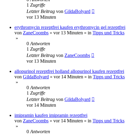
1
Zugriffe
Letzter Beitrag
von
GildaBolyard
vor 13 Minuten
erythromycin rezeptfrei kaufen erythromycin gel rezeptfrei
von
ZaneCoombs
»
vor 13 Minuten
» in
Tipps und Tricks
»
0
Antworten
1
Zugriffe
Letzter Beitrag
von
ZaneCoombs
vor 13 Minuten
allopurinol rezeptfrei holland allopurinol kaufen rezeptfrei
von
GildaBolyard
»
vor 14 Minuten
» in
Tipps und Tricks
»
0
Antworten
1
Zugriffe
Letzter Beitrag
von
GildaBolyard
vor 14 Minuten
imipramin kaufen imipramin rezeptfrei
von
ZaneCoombs
»
vor 14 Minuten
» in
Tipps und Tricks
»
0
Antworten