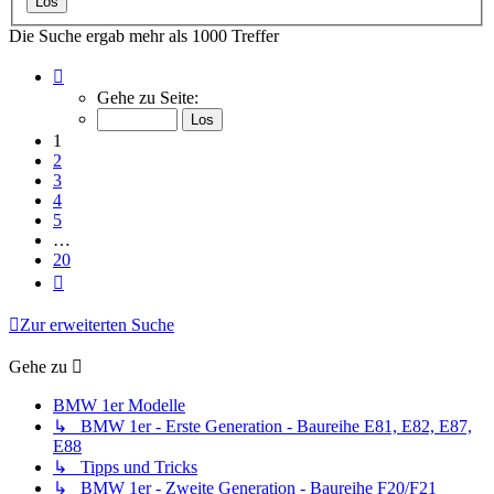
Die Suche ergab mehr als 1000 Treffer
Seite
1
Gehe zu Seite:
von
20
1
2
3
4
5
…
20
Nächste
Zur erweiterten Suche
Gehe zu
BMW 1er Modelle
↳ BMW 1er - Erste Generation - Baureihe E81, E82, E87,
E88
↳ Tipps und Tricks
↳ BMW 1er - Zweite Generation - Baureihe F20/F21