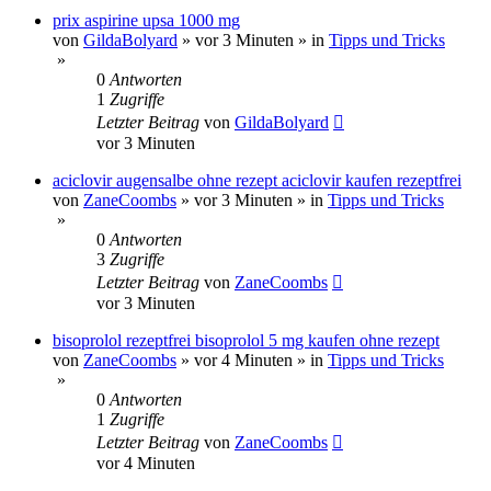
prix aspirine upsa 1000 mg
von
GildaBolyard
»
vor 3 Minuten
» in
Tipps und Tricks
»
0
Antworten
1
Zugriffe
Letzter Beitrag
von
GildaBolyard
vor 3 Minuten
aciclovir augensalbe ohne rezept aciclovir kaufen rezeptfrei
von
ZaneCoombs
»
vor 3 Minuten
» in
Tipps und Tricks
»
0
Antworten
3
Zugriffe
Letzter Beitrag
von
ZaneCoombs
vor 3 Minuten
bisoprolol rezeptfrei bisoprolol 5 mg kaufen ohne rezept
von
ZaneCoombs
»
vor 4 Minuten
» in
Tipps und Tricks
»
0
Antworten
1
Zugriffe
Letzter Beitrag
von
ZaneCoombs
vor 4 Minuten