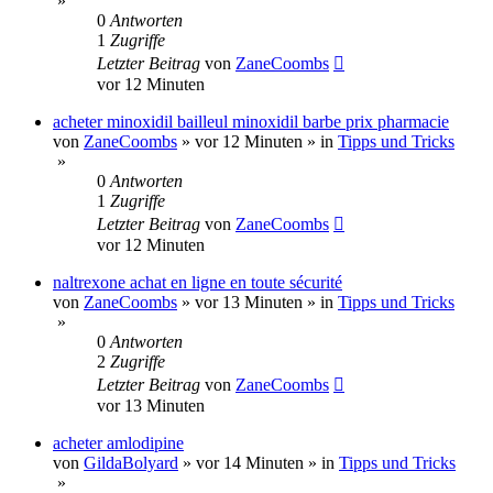
»
0
Antworten
1
Zugriffe
Letzter Beitrag
von
ZaneCoombs
vor 12 Minuten
acheter minoxidil bailleul minoxidil barbe prix pharmacie
von
ZaneCoombs
»
vor 12 Minuten
» in
Tipps und Tricks
»
0
Antworten
1
Zugriffe
Letzter Beitrag
von
ZaneCoombs
vor 12 Minuten
naltrexone achat en ligne en toute sécurité
von
ZaneCoombs
»
vor 13 Minuten
» in
Tipps und Tricks
»
0
Antworten
2
Zugriffe
Letzter Beitrag
von
ZaneCoombs
vor 13 Minuten
acheter amlodipine
von
GildaBolyard
»
vor 14 Minuten
» in
Tipps und Tricks
»