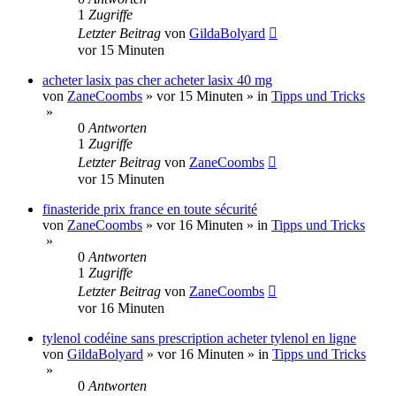
1
Zugriffe
Letzter Beitrag
von
GildaBolyard
vor 15 Minuten
acheter lasix pas cher acheter lasix 40 mg
von
ZaneCoombs
»
vor 15 Minuten
» in
Tipps und Tricks
»
0
Antworten
1
Zugriffe
Letzter Beitrag
von
ZaneCoombs
vor 15 Minuten
finasteride prix france en toute sécurité
von
ZaneCoombs
»
vor 16 Minuten
» in
Tipps und Tricks
»
0
Antworten
1
Zugriffe
Letzter Beitrag
von
ZaneCoombs
vor 16 Minuten
tylenol codéine sans prescription acheter tylenol en ligne
von
GildaBolyard
»
vor 16 Minuten
» in
Tipps und Tricks
»
0
Antworten