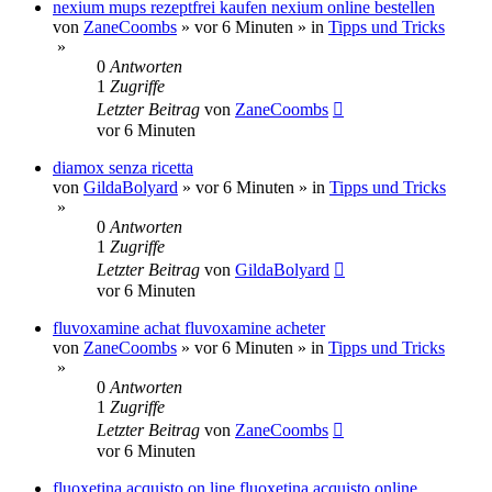
nexium mups rezeptfrei kaufen nexium online bestellen
von
ZaneCoombs
»
vor 6 Minuten
» in
Tipps und Tricks
»
0
Antworten
1
Zugriffe
Letzter Beitrag
von
ZaneCoombs
vor 6 Minuten
diamox senza ricetta
von
GildaBolyard
»
vor 6 Minuten
» in
Tipps und Tricks
»
0
Antworten
1
Zugriffe
Letzter Beitrag
von
GildaBolyard
vor 6 Minuten
fluvoxamine achat fluvoxamine acheter
von
ZaneCoombs
»
vor 6 Minuten
» in
Tipps und Tricks
»
0
Antworten
1
Zugriffe
Letzter Beitrag
von
ZaneCoombs
vor 6 Minuten
fluoxetina acquisto on line fluoxetina acquisto online