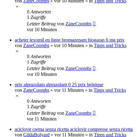
von
ZaneCoombs
»
vor 10 Minuten
» in
Tipps und Tricks
»
0
Antworten
1
Zugriffe
Letzter Beitrag
von
ZaneCoombs
vor 10 Minuten
acheter lexomil en ligne bromazepam biogaran 6 mg prix
von
ZaneCoombs
»
vor 10 Minuten
» in
Tipps und Tricks
»
0
Antworten
1
Zugriffe
Letzter Beitrag
von
ZaneCoombs
vor 10 Minuten
prix alprazolam alprazolam 0 25 prix belgique
von
ZaneCoombs
»
vor 11 Minuten
» in
Tipps und Tricks
»
0
Antworten
1
Zugriffe
Letzter Beitrag
von
ZaneCoombs
vor 11 Minuten
aciclovir crema senza ricetta aciclovir compresse senza ricetta
von
GildaBolyard
»
vor 11 Minuten
» in
Tipps und Tricks