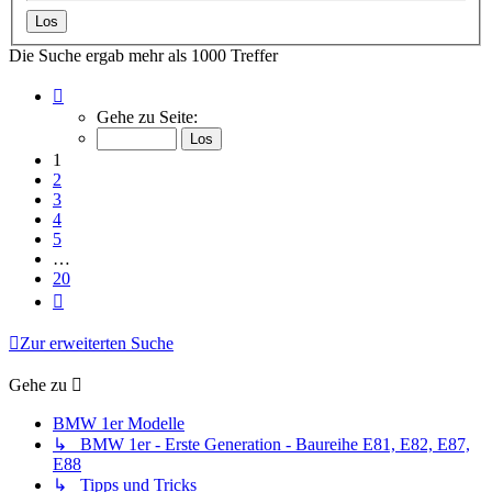
Die Suche ergab mehr als 1000 Treffer
Seite
1
Gehe zu Seite:
von
20
1
2
3
4
5
…
20
Nächste
Zur erweiterten Suche
Gehe zu
BMW 1er Modelle
↳ BMW 1er - Erste Generation - Baureihe E81, E82, E87,
E88
↳ Tipps und Tricks