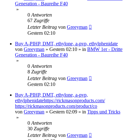
Generation - Baureihe F40
»
0
Antworten
67
Zugriffe
Letzter Beitrag
von
Greeyman
Gestern 02:10
Buy A-PIHP, DMT, ethylone, a-pvp, ethylphenidate
von
Greeyman
»
Gestern 02:10
» in
BMW 1er - Dritte
Generation - Baureihe F40
»
0
Antworten
8
Zugriffe
Letzter Beitrag
von
Greeyman
Gestern 02:10
Buy A-PIHP, DMT, ethylone, a-pvp,
ethylphenidatehttps://rickmasonproducts.com/
https://rickmasonproducts.com/product/co
von
Greeyman
»
Gestern 02:09
» in
Tipps und Tricks
»
0
Antworten
30
Zugriffe
Letzter Beitrag
von
Greeyman