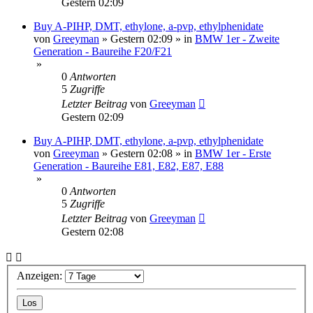
Gestern 02:09
Buy A-PIHP, DMT, ethylone, a-pvp, ethylphenidate
von
Greeyman
»
Gestern 02:09
» in
BMW 1er - Zweite
Generation - Baureihe F20/F21
»
0
Antworten
5
Zugriffe
Letzter Beitrag
von
Greeyman
Gestern 02:09
Buy A-PIHP, DMT, ethylone, a-pvp, ethylphenidate
von
Greeyman
»
Gestern 02:08
» in
BMW 1er - Erste
Generation - Baureihe E81, E82, E87, E88
»
0
Antworten
5
Zugriffe
Letzter Beitrag
von
Greeyman
Gestern 02:08
Anzeigen: