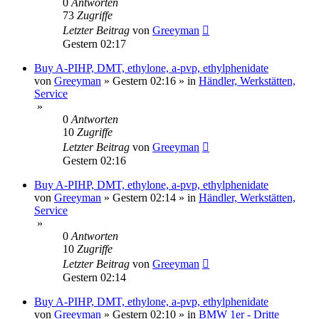
0
Antworten
73
Zugriffe
Letzter Beitrag
von
Greeyman
Gestern 02:17
Buy A-PIHP, DMT, ethylone, a-pvp, ethylphenidate
von
Greeyman
»
Gestern 02:16
» in
Händler, Werkstätten,
Service
»
0
Antworten
10
Zugriffe
Letzter Beitrag
von
Greeyman
Gestern 02:16
Buy A-PIHP, DMT, ethylone, a-pvp, ethylphenidate
von
Greeyman
»
Gestern 02:14
» in
Händler, Werkstätten,
Service
»
0
Antworten
10
Zugriffe
Letzter Beitrag
von
Greeyman
Gestern 02:14
Buy A-PIHP, DMT, ethylone, a-pvp, ethylphenidate
von
Greeyman
»
Gestern 02:10
» in
BMW 1er - Dritte