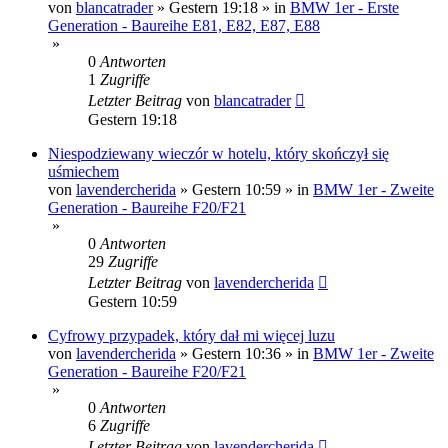
von
blancatrader
»
Gestern 19:18
» in
BMW 1er - Erste
Generation - Baureihe E81, E82, E87, E88
»
0
Antworten
1
Zugriffe
Letzter Beitrag
von
blancatrader
Gestern 19:18
Niespodziewany wieczór w hotelu, który skończył się
uśmiechem
von
lavendercherida
»
Gestern 10:59
» in
BMW 1er - Zweite
Generation - Baureihe F20/F21
»
0
Antworten
29
Zugriffe
Letzter Beitrag
von
lavendercherida
Gestern 10:59
Cyfrowy przypadek, który dał mi więcej luzu
von
lavendercherida
»
Gestern 10:36
» in
BMW 1er - Zweite
Generation - Baureihe F20/F21
»
0
Antworten
6
Zugriffe
Letzter Beitrag
von
lavendercherida