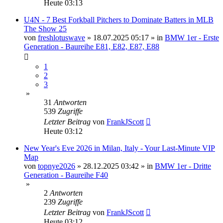
Heute 03:13
U4N - 7 Best Forkball Pitchers to Dominate Batters in MLB
The Show 25
von
freshlotuswave
»
18.07.2025 05:17
» in
BMW 1er - Erste
Generation - Baureihe E81, E82, E87, E88
1
2
3
»
31
Antworten
539
Zugriffe
Letzter Beitrag
von
FrankJScott
Heute 03:12
New Year's Eve 2026 in Milan, Italy - Your Last-Minute VIP
Map
von
topnye2026
»
28.12.2025 03:42
» in
BMW 1er - Dritte
Generation - Baureihe F40
»
2
Antworten
239
Zugriffe
Letzter Beitrag
von
FrankJScott
Heute 03:12