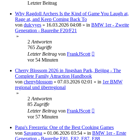
Letzter Beitrag
Why Ragdoll Archers Is the Kind of Game You Laugh at,
Rage at, and Keep Coming Back To
von
dulcyyes
»
16.03.2026 04:08
» in
BMW 1er - Zweite
Generation - Baureihe F20/F21
»
2
Antworten
765
Zugriffe
Letzter Beitrag
von
FrankJScott
vor 54 Minuten
Cherry Blossom 2026 in Jingshan Park, Beijing - The
Complete Family Attraction Handbook
von
cherryblossom
»
07.03.2026 02:01
» in
1er BMW
regional und überregional
»
2
Antworten
85
Zugriffe
Letzter Beitrag
von
FrankJScott
vor 57 Minuten
Papa's Freezeria: One of the Best Cooking Games
von
Savagesa
»
01.06.2026 03:54
» in
BMW 1er - Erste
Generation - Baureihe E81, E82, E87, E88