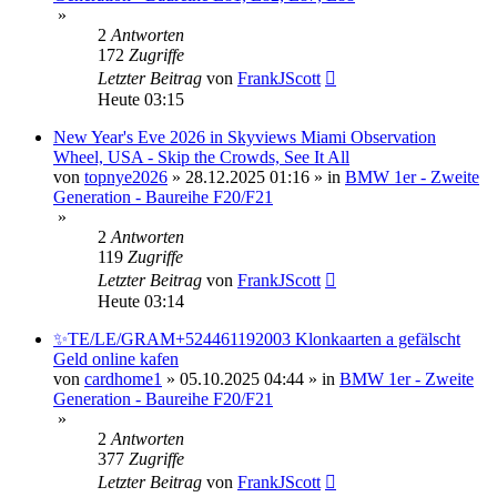
»
2
Antworten
172
Zugriffe
Letzter Beitrag
von
FrankJScott
Heute 03:15
New Year's Eve 2026 in Skyviews Miami Observation
Wheel, USA - Skip the Crowds, See It All
von
topnye2026
»
28.12.2025 01:16
» in
BMW 1er - Zweite
Generation - Baureihe F20/F21
»
2
Antworten
119
Zugriffe
Letzter Beitrag
von
FrankJScott
Heute 03:14
✨TE/LE/GRAM+524461192003 Klonkaarten a gefälscht
Geld online kafen
von
cardhome1
»
05.10.2025 04:44
» in
BMW 1er - Zweite
Generation - Baureihe F20/F21
»
2
Antworten
377
Zugriffe
Letzter Beitrag
von
FrankJScott