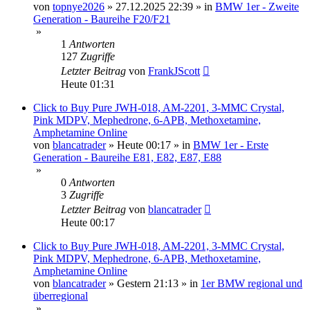
von
topnye2026
»
27.12.2025 22:39
» in
BMW 1er - Zweite
Generation - Baureihe F20/F21
»
1
Antworten
127
Zugriffe
Letzter Beitrag
von
FrankJScott
Heute 01:31
Click to Buy Pure JWH-018, AM-2201, 3-MMC Crystal,
Pink MDPV, Mephedrone, 6-APB, Methoxetamine,
Amphetamine Online
von
blancatrader
»
Heute 00:17
» in
BMW 1er - Erste
Generation - Baureihe E81, E82, E87, E88
»
0
Antworten
3
Zugriffe
Letzter Beitrag
von
blancatrader
Heute 00:17
Click to Buy Pure JWH-018, AM-2201, 3-MMC Crystal,
Pink MDPV, Mephedrone, 6-APB, Methoxetamine,
Amphetamine Online
von
blancatrader
»
Gestern 21:13
» in
1er BMW regional und
überregional
»