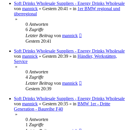
Soft Drinks Wholesale Suppliers - Energy Drinks Wholesale
von
mannick
»
Gestern 20:41
» in
1er BMW regional und
überregional
»
0
Antworten
6
Zugriffe
Letzter Beitrag
von
mannick
Gestern 20:41
Soft Drinks Wholesale Suppliers - Energy Drinks Wholesale
von
mannick
»
Gestern 20:39
» in
Händler, Werkstätten,
Service
»
0
Antworten
4
Zugriffe
Letzter Beitrag
von
mannick
Gestern 20:39
Soft Drinks Wholesale Suppliers - Energy Drinks Wholesale
von
mannick
»
Gestern 20:35
» in
BMW 1er - Dritte
Generation - Baureihe F40
»
0
Antworten
1
Zugriffe