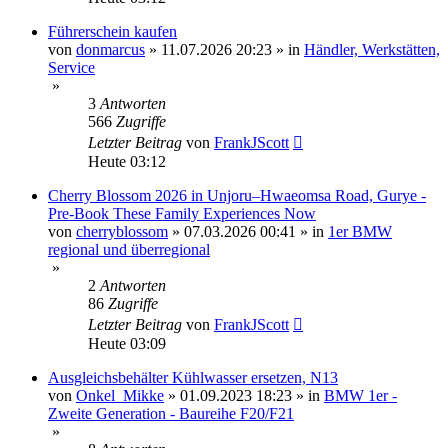
Führerschein kaufen
von
donmarcus
»
11.07.2026 20:23
» in
Händler, Werkstätten,
Service
»
3
Antworten
566
Zugriffe
Letzter Beitrag
von
FrankJScott
Heute 03:12
Cherry Blossom 2026 in Unjoru–Hwaeomsa Road, Gurye -
Pre-Book These Family Experiences Now
von
cherryblossom
»
07.03.2026 00:41
» in
1er BMW
regional und überregional
»
2
Antworten
86
Zugriffe
Letzter Beitrag
von
FrankJScott
Heute 03:09
Ausgleichsbehälter Kühlwasser ersetzen, N13
von
Onkel_Mikke
»
01.09.2023 18:23
» in
BMW 1er -
Zweite Generation - Baureihe F20/F21
»