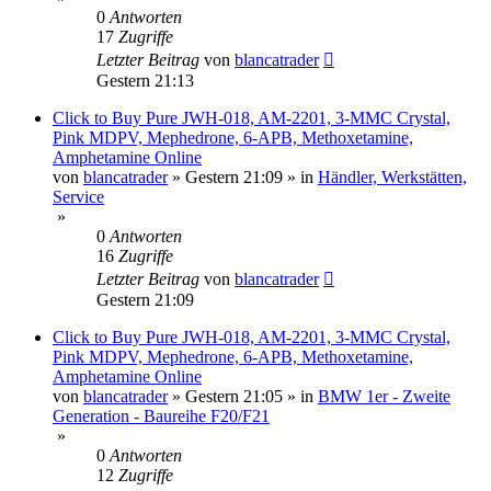
0
Antworten
17
Zugriffe
Letzter Beitrag
von
blancatrader
Gestern 21:13
Click to Buy Pure JWH-018, AM-2201, 3-MMC Crystal,
Pink MDPV, Mephedrone, 6-APB, Methoxetamine,
Amphetamine Online
von
blancatrader
»
Gestern 21:09
» in
Händler, Werkstätten,
Service
»
0
Antworten
16
Zugriffe
Letzter Beitrag
von
blancatrader
Gestern 21:09
Click to Buy Pure JWH-018, AM-2201, 3-MMC Crystal,
Pink MDPV, Mephedrone, 6-APB, Methoxetamine,
Amphetamine Online
von
blancatrader
»
Gestern 21:05
» in
BMW 1er - Zweite
Generation - Baureihe F20/F21
»
0
Antworten
12
Zugriffe