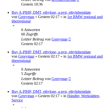
Gestern 10:36
Buy A-PIHP, DMT, ethylone, a-pvp, ethylphenidate
von
Greeyman
»
Gestern 02:17
» in
1er BMW regional und
überregional
»
0
Antworten
60
Zugriffe
Letzter Beitrag
von
Greeyman
Gestern 02:17
Buy A-PIHP, DMT, ethylone, a-pvp, ethylphenidate
von
Greeyman
»
Gestern 02:17
» in
1er BMW regional und
überregional
»
0
Antworten
5
Zugriffe
Letzter Beitrag
von
Greeyman
Gestern 02:17
Buy A-PIHP, DMT, ethylone, a-pvp, ethylphenidate
von
Greeyman
»
Gestern 02:17
» in
Händler, Werkstätten,
Service
»