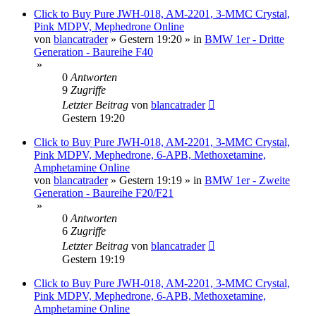
Click to Buy Pure JWH-018, AM-2201, 3-MMC Crystal,
Pink MDPV, Mephedrone Online
von
blancatrader
»
Gestern 19:20
» in
BMW 1er - Dritte
Generation - Baureihe F40
»
0
Antworten
9
Zugriffe
Letzter Beitrag
von
blancatrader
Gestern 19:20
Click to Buy Pure JWH-018, AM-2201, 3-MMC Crystal,
Pink MDPV, Mephedrone, 6-APB, Methoxetamine,
Amphetamine Online
von
blancatrader
»
Gestern 19:19
» in
BMW 1er - Zweite
Generation - Baureihe F20/F21
»
0
Antworten
6
Zugriffe
Letzter Beitrag
von
blancatrader
Gestern 19:19
Click to Buy Pure JWH-018, AM-2201, 3-MMC Crystal,
Pink MDPV, Mephedrone, 6-APB, Methoxetamine,
Amphetamine Online