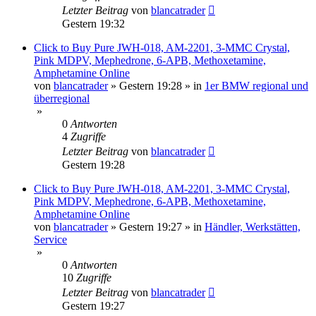
Letzter Beitrag
von
blancatrader
Gestern 19:32
Click to Buy Pure JWH-018, AM-2201, 3-MMC Crystal,
Pink MDPV, Mephedrone, 6-APB, Methoxetamine,
Amphetamine Online
von
blancatrader
»
Gestern 19:28
» in
1er BMW regional und
überregional
»
0
Antworten
4
Zugriffe
Letzter Beitrag
von
blancatrader
Gestern 19:28
Click to Buy Pure JWH-018, AM-2201, 3-MMC Crystal,
Pink MDPV, Mephedrone, 6-APB, Methoxetamine,
Amphetamine Online
von
blancatrader
»
Gestern 19:27
» in
Händler, Werkstätten,
Service
»
0
Antworten
10
Zugriffe
Letzter Beitrag
von
blancatrader
Gestern 19:27