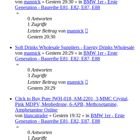
von
mannick
»
Gestern 20:30
» in
BMW 1er - Erste
Generation - Baureihe E81, E82, E87, E88
»
0
Antworten
1
Zugriffe
Letzter Beitrag
von
mannick
Gestern 20:30
Soft Drinks Wholesale Suppliers - Energy Drinks Wholesale
von
mannick
»
Gestern 20:29
» in
BMW 1er - Erste
Generation - Baureihe E81, E82, E87, E88
»
0
Antworten
3
Zugriffe
Letzter Beitrag
von
mannick
Gestern 20:29
Click to Buy Pure JWH-018, AM-2201, 3-MMC Crystal,
Pink MDPV, Mephedrone, 6-APB, Methoxetamine,
Amphetamine Online
von
blancatrader
»
Gestern 19:32
» in
BMW 1er - Erste
Generation - Baureihe E81, E82, E87, E88
»
0
Antworten
1
Zugriffe