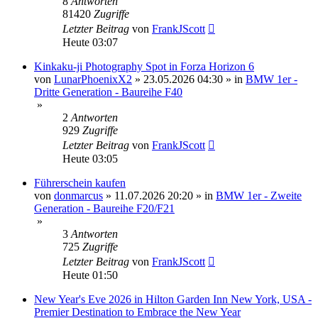
8
Antworten
81420
Zugriffe
Letzter Beitrag
von
FrankJScott
Heute 03:07
Kinkaku-ji Photography Spot in Forza Horizon 6
von
LunarPhoenixX2
»
23.05.2026 04:30
» in
BMW 1er -
Dritte Generation - Baureihe F40
»
2
Antworten
929
Zugriffe
Letzter Beitrag
von
FrankJScott
Heute 03:05
Führerschein kaufen
von
donmarcus
»
11.07.2026 20:20
» in
BMW 1er - Zweite
Generation - Baureihe F20/F21
»
3
Antworten
725
Zugriffe
Letzter Beitrag
von
FrankJScott
Heute 01:50
New Year's Eve 2026 in Hilton Garden Inn New York, USA -
Premier Destination to Embrace the New Year