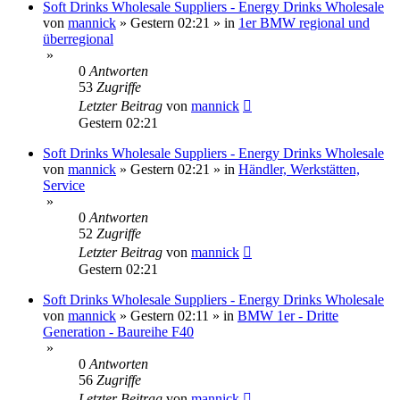
Soft Drinks Wholesale Suppliers - Energy Drinks Wholesale
von
mannick
»
Gestern 02:21
» in
1er BMW regional und
überregional
»
0
Antworten
53
Zugriffe
Letzter Beitrag
von
mannick
Gestern 02:21
Soft Drinks Wholesale Suppliers - Energy Drinks Wholesale
von
mannick
»
Gestern 02:21
» in
Händler, Werkstätten,
Service
»
0
Antworten
52
Zugriffe
Letzter Beitrag
von
mannick
Gestern 02:21
Soft Drinks Wholesale Suppliers - Energy Drinks Wholesale
von
mannick
»
Gestern 02:11
» in
BMW 1er - Dritte
Generation - Baureihe F40
»
0
Antworten
56
Zugriffe
Letzter Beitrag
von
mannick