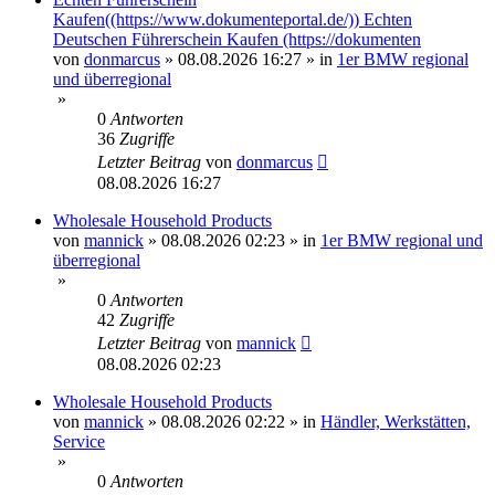
Kaufen((https://www.dokumenteportal.de/)) Echten
Deutschen Führerschein Kaufen (https://dokumenten
von
donmarcus
»
08.08.2026 16:27
» in
1er BMW regional
und überregional
»
0
Antworten
36
Zugriffe
Letzter Beitrag
von
donmarcus
08.08.2026 16:27
Wholesale Household Products
von
mannick
»
08.08.2026 02:23
» in
1er BMW regional und
überregional
»
0
Antworten
42
Zugriffe
Letzter Beitrag
von
mannick
08.08.2026 02:23
Wholesale Household Products
von
mannick
»
08.08.2026 02:22
» in
Händler, Werkstätten,
Service
»
0
Antworten