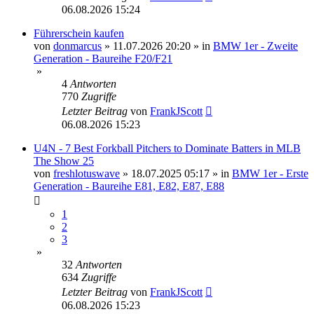
06.08.2026 15:24
Führerschein kaufen
von
donmarcus
»
11.07.2026 20:20
» in
BMW 1er - Zweite
Generation - Baureihe F20/F21
»
4
Antworten
770
Zugriffe
Letzter Beitrag
von
FrankJScott
06.08.2026 15:23
U4N - 7 Best Forkball Pitchers to Dominate Batters in MLB
The Show 25
von
freshlotuswave
»
18.07.2025 05:17
» in
BMW 1er - Erste
Generation - Baureihe E81, E82, E87, E88
1
2
3
»
32
Antworten
634
Zugriffe
Letzter Beitrag
von
FrankJScott
06.08.2026 15:23