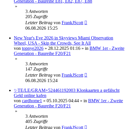
Generation - Baureihe E81, E82, E87, E88
»
3
Antworten
205
Zugriffe
Letzter Beitrag
von
FrankJScott
06.08.2026 15:25
New Year's Eve 2026 in Skyviews Miami Observation
Wheel, USA - Skip the Crowds, See It All
von
topnye2026
»
28.12.2025 01:16
» in
BMW 1er - Zweite
Generation - Baureihe F20/F21
»
3
Antworten
147
Zugriffe
Letzter Beitrag
von
FrankJScott
06.08.2026 15:24
✨TE/LE/GRAM+524461192003 Klonkaarten a gefälscht
Geld online kafen
von
cardhome1
»
05.10.2025 04:44
» in
BMW 1er - Zweite
Generation - Baureihe F20/F21
»
3
Antworten
405
Zugriffe
Letzter Beitrag
von
FrankJScott