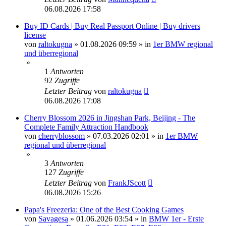
06.08.2026 17:58
Buy ID Cards | Buy Real Passport Online | Buy drivers
license
von
raltokugna
»
01.08.2026 09:59
» in
1er BMW regional
und überregional
»
1
Antworten
92
Zugriffe
Letzter Beitrag
von
raltokugna
06.08.2026 17:08
Cherry Blossom 2026 in Jingshan Park, Beijing - The
Complete Family Attraction Handbook
von
cherryblossom
»
07.03.2026 02:01
» in
1er BMW
regional und überregional
»
3
Antworten
127
Zugriffe
Letzter Beitrag
von
FrankJScott
06.08.2026 15:26
Papa's Freezeria: One of the Best Cooking Games
von
Savagesa
»
01.06.2026 03:54
» in
BMW 1er - Erste