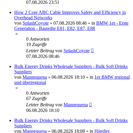
07.08.2026 23:51
How 2 Core ABC Cable Improves Safety and Efficiency in
Overhead Networks
von
SplashCoyote
»
07.08.2026 08:46
» in
BMW 1er - Erste
Generation - Baureihe E81, E82, E87, E88
»
0
Antworten
19
Zugriffe
Letzter Beitrag
von
SplashCoyote
07.08.2026 08:46
Bulk Energy Drinks Wholesale Suppliers - Bulk Soft Drinks
Suppliers
von
Mannequena
»
06.08.2026 18:10
» in
1er BMW regional
und überregional
»
0
Antworten
67
Zugriffe
Letzter Beitrag
von
Mannequena
06.08.2026 18:10
Bulk Energy Drinks Wholesale Suppliers - Bulk Soft Drinks
Suppliers
von
Mannequena
»
06.08.2026 18:08
» in
Händler,