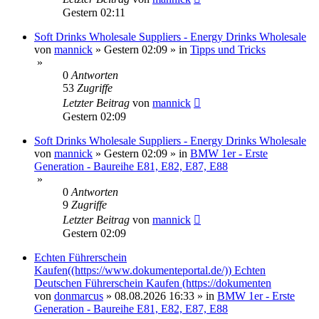
Gestern 02:11
Soft Drinks Wholesale Suppliers - Energy Drinks Wholesale
von
mannick
»
Gestern 02:09
» in
Tipps und Tricks
»
0
Antworten
53
Zugriffe
Letzter Beitrag
von
mannick
Gestern 02:09
Soft Drinks Wholesale Suppliers - Energy Drinks Wholesale
von
mannick
»
Gestern 02:09
» in
BMW 1er - Erste
Generation - Baureihe E81, E82, E87, E88
»
0
Antworten
9
Zugriffe
Letzter Beitrag
von
mannick
Gestern 02:09
Echten Führerschein
Kaufen((https://www.dokumenteportal.de/)) Echten
Deutschen Führerschein Kaufen (https://dokumenten
von
donmarcus
»
08.08.2026 16:33
» in
BMW 1er - Erste
Generation - Baureihe E81, E82, E87, E88