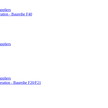
ppliers
ation - Baureihe F40
ppliers
ppliers
ration - Baureihe F20/F21