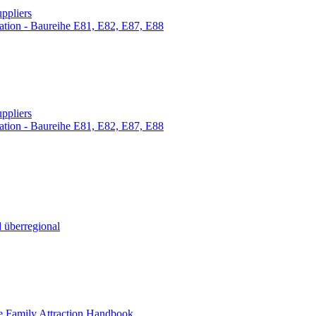
ppliers
tion - Baureihe E81, E82, E87, E88
ppliers
tion - Baureihe E81, E82, E87, E88
 überregional
e Family Attraction Handbook