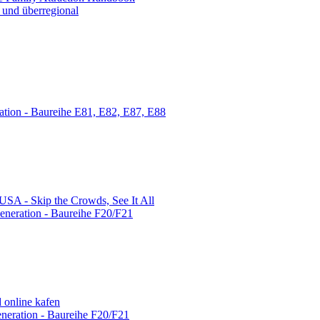
und überregional
tion - Baureihe E81, E82, E87, E88
SA - Skip the Crowds, See It All
neration - Baureihe F20/F21
online kafen
eration - Baureihe F20/F21