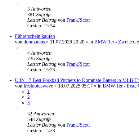
»
3
Antworten
381
Zugriffe
Letzter Beitrag
von
FrankJScott
Gestern 15:24
Führerschein kaufen
von
donmarcus
»
11.07.2026 20:20
» in
BMW 1er - Zweite Gen
»
4
Antworten
736
Zugriffe
Letzter Beitrag
von
FrankJScott
Gestern 15:23
U4N - 7 Best Forkball Pitchers to Dominate Batters in MLB 
von
freshlotuswave
»
18.07.2025 05:17
» in
BMW 1er - Erste G
1
2
3
»
32
Antworten
548
Zugriffe
Letzter Beitrag
von
FrankJScott
Gestern 15:23