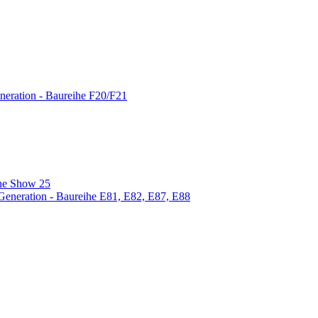
eration - Baureihe F20/F21
The Show 25
eneration - Baureihe E81, E82, E87, E88