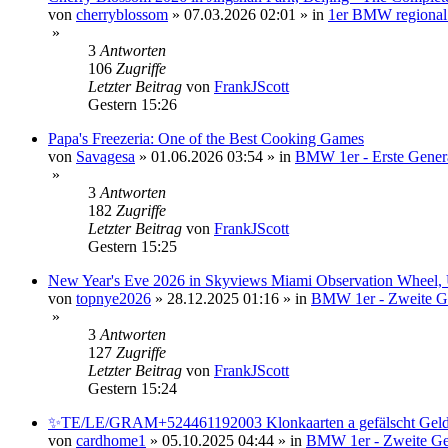
von
cherryblossom
»
07.03.2026 02:01
» in
1er BMW regional 
»
3
Antworten
106
Zugriffe
Letzter Beitrag
von
FrankJScott
Gestern 15:26
Papa's Freezeria: One of the Best Cooking Games
von
Savagesa
»
01.06.2026 03:54
» in
BMW 1er - Erste Genera
»
3
Antworten
182
Zugriffe
Letzter Beitrag
von
FrankJScott
Gestern 15:25
New Year's Eve 2026 in Skyviews Miami Observation Wheel, U
von
topnye2026
»
28.12.2025 01:16
» in
BMW 1er - Zweite Ge
»
3
Antworten
127
Zugriffe
Letzter Beitrag
von
FrankJScott
Gestern 15:24
✨TE/LE/GRAM+524461192003 Klonkaarten a gefälscht Geld 
von
cardhome1
»
05.10.2025 04:44
» in
BMW 1er - Zweite Gen