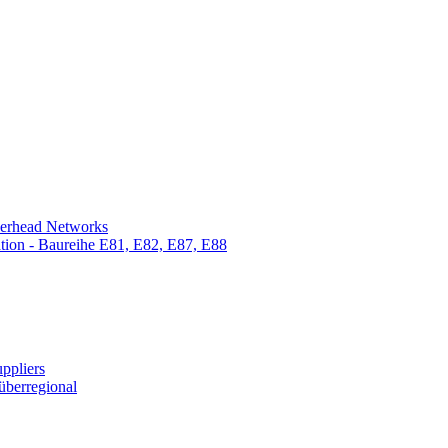
verhead Networks
tion - Baureihe E81, E82, E87, E88
ppliers
überregional