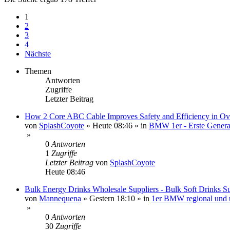
1
2
3
4
Nächste
Themen
Antworten
Zugriffe
Letzter Beitrag
How 2 Core ABC Cable Improves Safety and Efficiency in O
von
SplashCoyote
»
Heute 08:46
» in
BMW 1er - Erste Genera
»
0
Antworten
1
Zugriffe
Letzter Beitrag
von
SplashCoyote
Heute 08:46
Bulk Energy Drinks Wholesale Suppliers - Bulk Soft Drinks Su
von
Mannequena
»
Gestern 18:10
» in
1er BMW regional und 
»
0
Antworten
30
Zugriffe