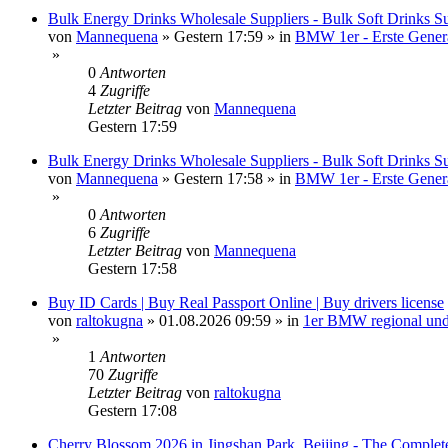
Bulk Energy Drinks Wholesale Suppliers - Bulk Soft Drinks Su
von
Mannequena
»
Gestern 17:59
» in
BMW 1er - Erste Genera
»
0
Antworten
4
Zugriffe
Letzter Beitrag
von
Mannequena
Gestern 17:59
Bulk Energy Drinks Wholesale Suppliers - Bulk Soft Drinks Su
von
Mannequena
»
Gestern 17:58
» in
BMW 1er - Erste Genera
»
0
Antworten
6
Zugriffe
Letzter Beitrag
von
Mannequena
Gestern 17:58
Buy ID Cards | Buy Real Passport Online | Buy drivers license
von
raltokugna
»
01.08.2026 09:59
» in
1er BMW regional und
»
1
Antworten
70
Zugriffe
Letzter Beitrag
von
raltokugna
Gestern 17:08
Cherry Blossom 2026 in Jingshan Park, Beijing - The Complet