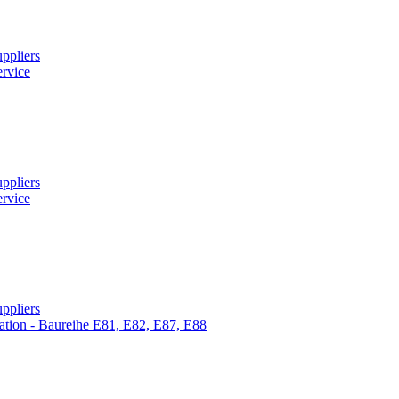
ppliers
ervice
ppliers
ervice
ppliers
tion - Baureihe E81, E82, E87, E88