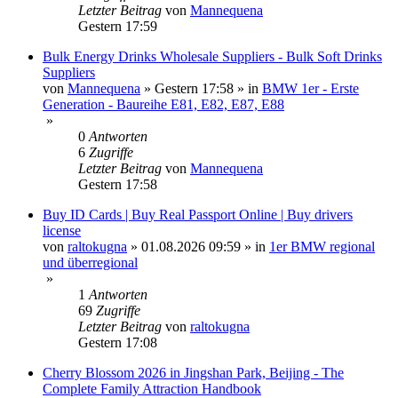
Letzter Beitrag
von
Mannequena
Gestern 17:59
Bulk Energy Drinks Wholesale Suppliers - Bulk Soft Drinks
Suppliers
von
Mannequena
»
Gestern 17:58
» in
BMW 1er - Erste
Generation - Baureihe E81, E82, E87, E88
»
0
Antworten
6
Zugriffe
Letzter Beitrag
von
Mannequena
Gestern 17:58
Buy ID Cards | Buy Real Passport Online | Buy drivers
license
von
raltokugna
»
01.08.2026 09:59
» in
1er BMW regional
und überregional
»
1
Antworten
69
Zugriffe
Letzter Beitrag
von
raltokugna
Gestern 17:08
Cherry Blossom 2026 in Jingshan Park, Beijing - The
Complete Family Attraction Handbook