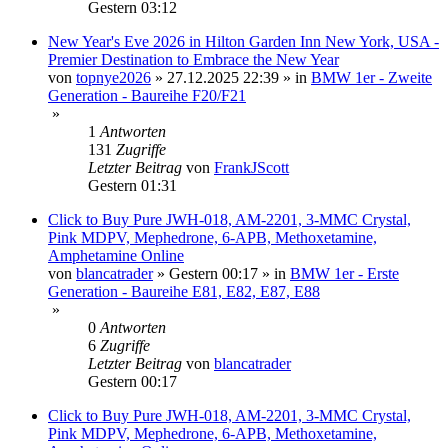
Gestern 03:12
New Year's Eve 2026 in Hilton Garden Inn New York, USA -
Premier Destination to Embrace the New Year
von
topnye2026
»
27.12.2025 22:39
» in
BMW 1er - Zweite
Generation - Baureihe F20/F21
»
1
Antworten
131
Zugriffe
Letzter Beitrag
von
FrankJScott
Gestern 01:31
Click to Buy Pure JWH-018, AM-2201, 3-MMC Crystal,
Pink MDPV, Mephedrone, 6-APB, Methoxetamine,
Amphetamine Online
von
blancatrader
»
Gestern 00:17
» in
BMW 1er - Erste
Generation - Baureihe E81, E82, E87, E88
»
0
Antworten
6
Zugriffe
Letzter Beitrag
von
blancatrader
Gestern 00:17
Click to Buy Pure JWH-018, AM-2201, 3-MMC Crystal,
Pink MDPV, Mephedrone, 6-APB, Methoxetamine,