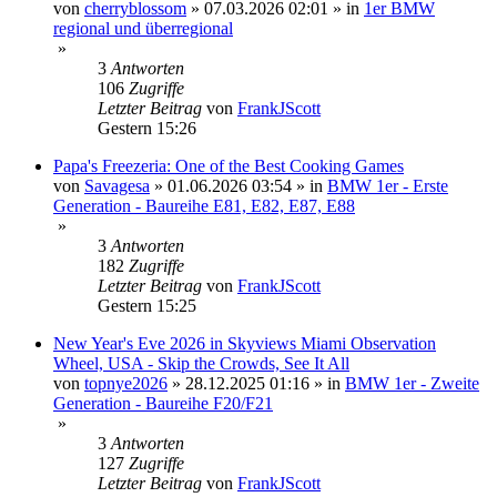
von
cherryblossom
»
07.03.2026 02:01
» in
1er BMW
regional und überregional
»
3
Antworten
106
Zugriffe
Letzter Beitrag
von
FrankJScott
Gestern 15:26
Papa's Freezeria: One of the Best Cooking Games
von
Savagesa
»
01.06.2026 03:54
» in
BMW 1er - Erste
Generation - Baureihe E81, E82, E87, E88
»
3
Antworten
182
Zugriffe
Letzter Beitrag
von
FrankJScott
Gestern 15:25
New Year's Eve 2026 in Skyviews Miami Observation
Wheel, USA - Skip the Crowds, See It All
von
topnye2026
»
28.12.2025 01:16
» in
BMW 1er - Zweite
Generation - Baureihe F20/F21
»
3
Antworten
127
Zugriffe
Letzter Beitrag
von
FrankJScott