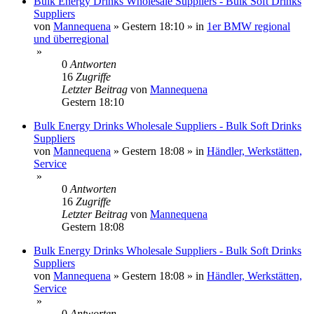
Bulk Energy Drinks Wholesale Suppliers - Bulk Soft Drinks
Suppliers
von
Mannequena
»
Gestern 18:10
» in
1er BMW regional
und überregional
»
0
Antworten
16
Zugriffe
Letzter Beitrag
von
Mannequena
Gestern 18:10
Bulk Energy Drinks Wholesale Suppliers - Bulk Soft Drinks
Suppliers
von
Mannequena
»
Gestern 18:08
» in
Händler, Werkstätten,
Service
»
0
Antworten
16
Zugriffe
Letzter Beitrag
von
Mannequena
Gestern 18:08
Bulk Energy Drinks Wholesale Suppliers - Bulk Soft Drinks
Suppliers
von
Mannequena
»
Gestern 18:08
» in
Händler, Werkstätten,
Service
»
0
Antworten