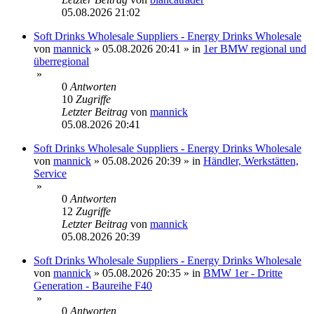
05.08.2026 21:02
Soft Drinks Wholesale Suppliers - Energy Drinks Wholesale
von
mannick
»
05.08.2026 20:41
» in
1er BMW regional und
überregional
»
0
Antworten
10
Zugriffe
Letzter Beitrag
von
mannick
05.08.2026 20:41
Soft Drinks Wholesale Suppliers - Energy Drinks Wholesale
von
mannick
»
05.08.2026 20:39
» in
Händler, Werkstätten,
Service
»
0
Antworten
12
Zugriffe
Letzter Beitrag
von
mannick
05.08.2026 20:39
Soft Drinks Wholesale Suppliers - Energy Drinks Wholesale
von
mannick
»
05.08.2026 20:35
» in
BMW 1er - Dritte
Generation - Baureihe F40
»
0
Antworten