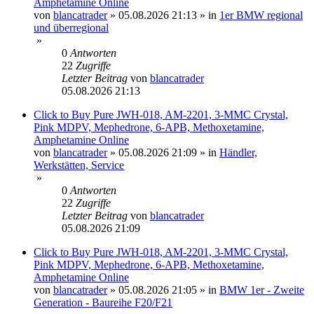
Amphetamine Online
von
blancatrader
»
05.08.2026 21:13
» in
1er BMW regional
und überregional
»
0
Antworten
22
Zugriffe
Letzter Beitrag
von
blancatrader
05.08.2026 21:13
Click to Buy Pure JWH-018, AM-2201, 3-MMC Crystal,
Pink MDPV, Mephedrone, 6-APB, Methoxetamine,
Amphetamine Online
von
blancatrader
»
05.08.2026 21:09
» in
Händler,
Werkstätten, Service
»
0
Antworten
22
Zugriffe
Letzter Beitrag
von
blancatrader
05.08.2026 21:09
Click to Buy Pure JWH-018, AM-2201, 3-MMC Crystal,
Pink MDPV, Mephedrone, 6-APB, Methoxetamine,
Amphetamine Online
von
blancatrader
»
05.08.2026 21:05
» in
BMW 1er - Zweite
Generation - Baureihe F20/F21