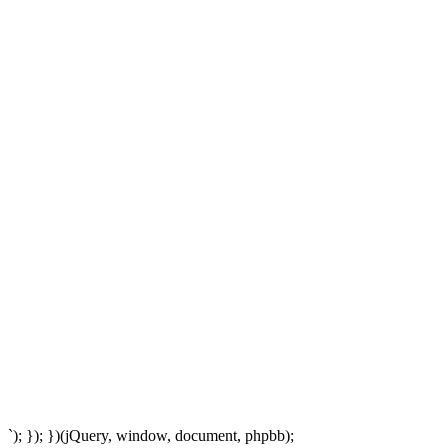
`); }); })(jQuery, window, document, phpbb);