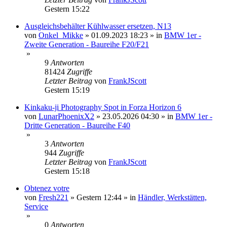
Gestern 15:22
Ausgleichsbehälter Kühlwasser ersetzen, N13
von
Onkel_Mikke
»
01.09.2023 18:23
» in
BMW 1er -
Zweite Generation - Baureihe F20/F21
»
9
Antworten
81424
Zugriffe
Letzter Beitrag
von
FrankJScott
Gestern 15:19
Kinkaku-ji Photography Spot in Forza Horizon 6
von
LunarPhoenixX2
»
23.05.2026 04:30
» in
BMW 1er -
Dritte Generation - Baureihe F40
»
3
Antworten
944
Zugriffe
Letzter Beitrag
von
FrankJScott
Gestern 15:18
Obtenez votre
von
Fresh221
»
Gestern 12:44
» in
Händler, Werkstätten,
Service
»
0
Antworten