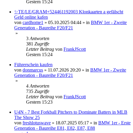
Gestern 15:24
✨TE/LE/GRAM+524461192003 Klonkaarten a gefälscht
Geld online kafen
von
cardhome1
»
05.10.2025 04:44
» in
BMW 1er - Zweite
Generation - Baureihe F20/F21
»
3
Antworten
381
Zugriffe
Letzter Beitrag
von
FrankJScott
Gestern 15:24
Führerschein kaufen
von
donmarcus
»
11.07.2026 20:20
» in
BMW 1er - Zweite
Generation - Baureihe F20/F21
»
4
Antworten
735
Zugriffe
Letzter Beitrag
von
FrankJScott
Gestern 15:23
U4N - 7 Best Forkball Pitchers to Dominate Batters in MLB
The Show 25
von
freshlotuswave
»
18.07.2025 05:17
» in
BMW 1er - Erste
Generation - Baureihe E81, E82, E87, E88