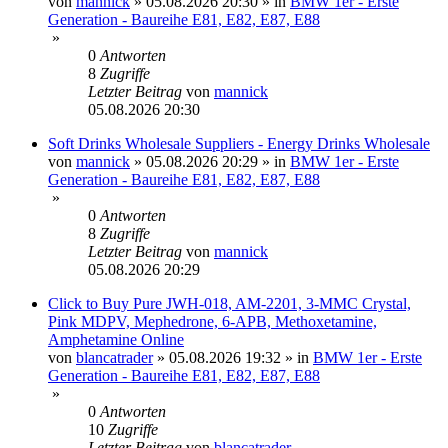
von
mannick
»
05.08.2026 20:30
» in
BMW 1er - Erste
Generation - Baureihe E81, E82, E87, E88
»
0
Antworten
8
Zugriffe
Letzter Beitrag
von
mannick
05.08.2026 20:30
Soft Drinks Wholesale Suppliers - Energy Drinks Wholesale
von
mannick
»
05.08.2026 20:29
» in
BMW 1er - Erste
Generation - Baureihe E81, E82, E87, E88
»
0
Antworten
8
Zugriffe
Letzter Beitrag
von
mannick
05.08.2026 20:29
Click to Buy Pure JWH-018, AM-2201, 3-MMC Crystal,
Pink MDPV, Mephedrone, 6-APB, Methoxetamine,
Amphetamine Online
von
blancatrader
»
05.08.2026 19:32
» in
BMW 1er - Erste
Generation - Baureihe E81, E82, E87, E88
»
0
Antworten
10
Zugriffe
Letzter Beitrag
von
blancatrader