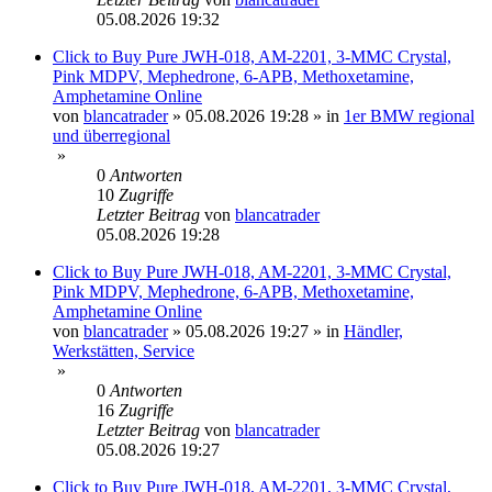
05.08.2026 19:32
Click to Buy Pure JWH-018, AM-2201, 3-MMC Crystal,
Pink MDPV, Mephedrone, 6-APB, Methoxetamine,
Amphetamine Online
von
blancatrader
»
05.08.2026 19:28
» in
1er BMW regional
und überregional
»
0
Antworten
10
Zugriffe
Letzter Beitrag
von
blancatrader
05.08.2026 19:28
Click to Buy Pure JWH-018, AM-2201, 3-MMC Crystal,
Pink MDPV, Mephedrone, 6-APB, Methoxetamine,
Amphetamine Online
von
blancatrader
»
05.08.2026 19:27
» in
Händler,
Werkstätten, Service
»
0
Antworten
16
Zugriffe
Letzter Beitrag
von
blancatrader
05.08.2026 19:27
Click to Buy Pure JWH-018, AM-2201, 3-MMC Crystal,