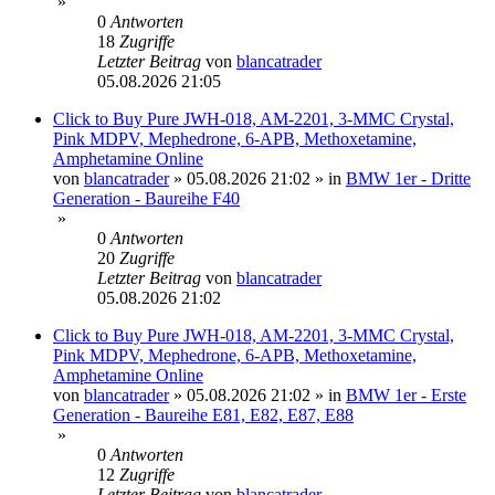
»
0
Antworten
18
Zugriffe
Letzter Beitrag
von
blancatrader
05.08.2026 21:05
Click to Buy Pure JWH-018, AM-2201, 3-MMC Crystal,
Pink MDPV, Mephedrone, 6-APB, Methoxetamine,
Amphetamine Online
von
blancatrader
»
05.08.2026 21:02
» in
BMW 1er - Dritte
Generation - Baureihe F40
»
0
Antworten
20
Zugriffe
Letzter Beitrag
von
blancatrader
05.08.2026 21:02
Click to Buy Pure JWH-018, AM-2201, 3-MMC Crystal,
Pink MDPV, Mephedrone, 6-APB, Methoxetamine,
Amphetamine Online
von
blancatrader
»
05.08.2026 21:02
» in
BMW 1er - Erste
Generation - Baureihe E81, E82, E87, E88
»
0
Antworten
12
Zugriffe
Letzter Beitrag
von
blancatrader