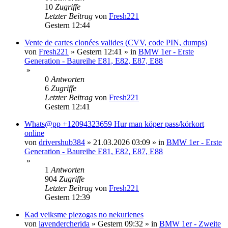
10
Zugriffe
Letzter Beitrag
von
Fresh221
Gestern 12:44
Vente de cartes clonées valides (CVV, code PIN, dumps)
von
Fresh221
»
Gestern 12:41
» in
BMW 1er - Erste
Generation - Baureihe E81, E82, E87, E88
»
0
Antworten
6
Zugriffe
Letzter Beitrag
von
Fresh221
Gestern 12:41
Whats@pp +12094323659 Hur man köper pass/körkort
online
von
drivershub384
»
21.03.2026 03:09
» in
BMW 1er - Erste
Generation - Baureihe E81, E82, E87, E88
»
1
Antworten
904
Zugriffe
Letzter Beitrag
von
Fresh221
Gestern 12:39
Kad veiksme piezogas no nekurienes
von
lavendercherida
»
Gestern 09:32
» in
BMW 1er - Zweite