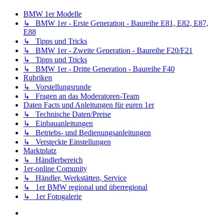
BMW 1er Modelle
↳ BMW 1er - Erste Generation - Baureihe E81, E82, E87,
E88
↳ Tipps und Tricks
↳ BMW 1er - Zweite Generation - Baureihe F20/F21
↳ Tipps und Tricks
↳ BMW 1er - Dritte Generation - Baureihe F40
Rubriken
↳ Vorstellungsrunde
↳ Fragen an das Moderatoren-Team
Daten Facts und Anleitungen für euren 1er
↳ Technische Daten/Preise
↳ Einbauanleitungen
↳ Betriebs- und Bedienungsanleitungen
↳ Versteckte Einstellungen
Marktplatz
↳ Händlerbereich
1er-online Comunity
↳ Händler, Werkstätten, Service
↳ 1er BMW regional und überregional
↳ 1er Fotogalerie