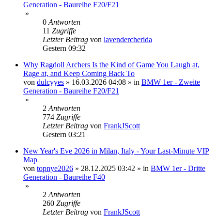
Generation - Baureihe F20/F21
»
0
Antworten
11
Zugriffe
Letzter Beitrag
von
lavendercherida
Gestern 09:32
Why Ragdoll Archers Is the Kind of Game You Laugh at,
Rage at, and Keep Coming Back To
von
dulcyyes
»
16.03.2026 04:08
» in
BMW 1er - Zweite
Generation - Baureihe F20/F21
»
2
Antworten
774
Zugriffe
Letzter Beitrag
von
FrankJScott
Gestern 03:21
New Year's Eve 2026 in Milan, Italy - Your Last-Minute VIP
Map
von
topnye2026
»
28.12.2025 03:42
» in
BMW 1er - Dritte
Generation - Baureihe F40
»
2
Antworten
260
Zugriffe
Letzter Beitrag
von
FrankJScott