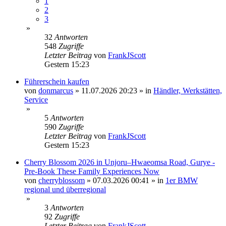
1
2
3
»
32
Antworten
548
Zugriffe
Letzter Beitrag
von
FrankJScott
Gestern 15:23
Führerschein kaufen
von
donmarcus
»
11.07.2026 20:23
» in
Händler, Werkstätten,
Service
»
5
Antworten
590
Zugriffe
Letzter Beitrag
von
FrankJScott
Gestern 15:23
Cherry Blossom 2026 in Unjoru–Hwaeomsa Road, Gurye -
Pre-Book These Family Experiences Now
von
cherryblossom
»
07.03.2026 00:41
» in
1er BMW
regional und überregional
»
3
Antworten
92
Zugriffe
Letzter Beitrag
von
FrankJScott