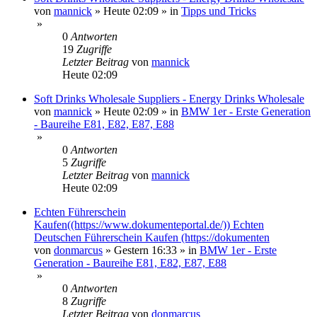
von
mannick
»
Heute 02:09
» in
Tipps und Tricks
»
0
Antworten
19
Zugriffe
Letzter Beitrag
von
mannick
Heute 02:09
Soft Drinks Wholesale Suppliers - Energy Drinks Wholesale
von
mannick
»
Heute 02:09
» in
BMW 1er - Erste Generation
- Baureihe E81, E82, E87, E88
»
0
Antworten
5
Zugriffe
Letzter Beitrag
von
mannick
Heute 02:09
Echten Führerschein
Kaufen((https://www.dokumenteportal.de/)) Echten
Deutschen Führerschein Kaufen (https://dokumenten
von
donmarcus
»
Gestern 16:33
» in
BMW 1er - Erste
Generation - Baureihe E81, E82, E87, E88
»
0
Antworten
8
Zugriffe
Letzter Beitrag
von
donmarcus