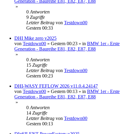
Generation - Baureihe E81, E82, E87, E88
»
0
Antworten
9
Zugriffe
Letzter Beitrag
von
Testdown00
Gestern 00:33
DHI Mike zero v2025
von
Testdown00
»
Gestern 00:23
» in
BMW 1er - Erste
Generation - Baureihe E81, E82, E87, E88
»
0
Antworten
15
Zugriffe
Letzter Beitrag
von
Testdown00
Gestern 00:23
DHI-WASY FEFLOW 2026 v11.0.4.24147
von
Testdown00
»
Gestern 00:13
» in
BMW 1er - Erste
Generation - Baureihe E81, E82, E87, E88
»
0
Antworten
14
Zugriffe
Letzter Beitrag
von
Testdown00
Gestern 00:13
DIgSILENT PowerFactory v2025