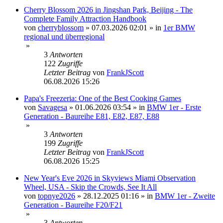
Cherry Blossom 2026 in Jingshan Park, Beijing - The
Complete Family Attraction Handbook
von
cherryblossom
»
07.03.2026 02:01
» in
1er BMW
regional und überregional
»
3
Antworten
122
Zugriffe
Letzter Beitrag
von
FrankJScott
06.08.2026 15:26
Papa's Freezeria: One of the Best Cooking Games
von
Savagesa
»
01.06.2026 03:54
» in
BMW 1er - Erste
Generation - Baureihe E81, E82, E87, E88
»
3
Antworten
199
Zugriffe
Letzter Beitrag
von
FrankJScott
06.08.2026 15:25
New Year's Eve 2026 in Skyviews Miami Observation
Wheel, USA - Skip the Crowds, See It All
von
topnye2026
»
28.12.2025 01:16
» in
BMW 1er - Zweite
Generation - Baureihe F20/F21
»
3
Antworten