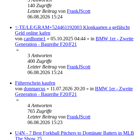
140
Zugriffe
Letzter Beitrag
von
FrankJScott
06.08.2026 15:24
✨TE/LE/GRAM+524461192003 Klonkaarten a gefälscht
Geld online kafen
von
cardhome1
»
05.10.2025 04:44
» in
BMW 1er - Zweite
Generation - Baureihe F20/F21
»
3
Antworten
400
Zugriffe
Letzter Beitrag
von
FrankJScott
06.08.2026 15:24
Führerschein kaufen
von
donmarcus
»
11.07.2026 20:20
» in
BMW 1er - Zweite
Generation - Baureihe F20/F21
»
4
Antworten
765
Zugriffe
Letzter Beitrag
von
FrankJScott
06.08.2026 15:23
U4N - 7 Best Forkball Pitchers to Dominate Batters in MLB
The Show 25