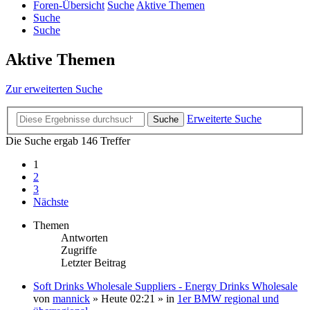
Foren-Übersicht
Suche
Aktive Themen
Suche
Suche
Aktive Themen
Zur erweiterten Suche
Erweiterte Suche
Suche
Die Suche ergab 146 Treffer
1
2
3
Nächste
Themen
Antworten
Zugriffe
Letzter Beitrag
Soft Drinks Wholesale Suppliers - Energy Drinks Wholesale
von
mannick
»
Heute 02:21
» in
1er BMW regional und