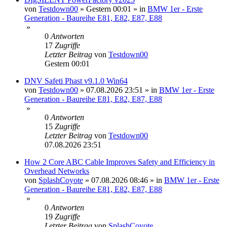
von
Testdown00
»
Gestern 00:01
» in
BMW 1er - Erste
Generation - Baureihe E81, E82, E87, E88
»
0
Antworten
17
Zugriffe
Letzter Beitrag
von
Testdown00
Gestern 00:01
DNV Safeti Phast v9.1.0 Win64
von
Testdown00
»
07.08.2026 23:51
» in
BMW 1er - Erste
Generation - Baureihe E81, E82, E87, E88
»
0
Antworten
15
Zugriffe
Letzter Beitrag
von
Testdown00
07.08.2026 23:51
How 2 Core ABC Cable Improves Safety and Efficiency in
Overhead Networks
von
SplashCoyote
»
07.08.2026 08:46
» in
BMW 1er - Erste
Generation - Baureihe E81, E82, E87, E88
»
0
Antworten
19
Zugriffe
Letzter Beitrag
von
SplashCoyote