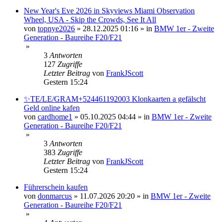
New Year's Eve 2026 in Skyviews Miami Observation
Wheel, USA - Skip the Crowds, See It All
von
topnye2026
»
28.12.2025 01:16
» in
BMW 1er - Zweite
Generation - Baureihe F20/F21
»
3
Antworten
127
Zugriffe
Letzter Beitrag
von
FrankJScott
Gestern 15:24
✨TE/LE/GRAM+524461192003 Klonkaarten a gefälscht
Geld online kafen
von
cardhome1
»
05.10.2025 04:44
» in
BMW 1er - Zweite
Generation - Baureihe F20/F21
»
3
Antworten
383
Zugriffe
Letzter Beitrag
von
FrankJScott
Gestern 15:24
Führerschein kaufen
von
donmarcus
»
11.07.2026 20:20
» in
BMW 1er - Zweite
Generation - Baureihe F20/F21
»