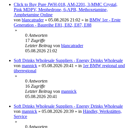
Click to Buy Pure JWH-018, AM-2201, 3-MMC Crystal,
Pink MDPV, Mephedrone, 6-APB, Methoxetamine,
Amphetamine Online
von
blancatrader
»
05.08.2026 21:02
» in
BMW 1er - Erste
Generation - Baureihe E81, E82, E87, E88
»
0
Antworten
17
Zugriffe
Letzter Beitrag
von
blancatrader
05.08.2026 21:02
Soft Drinks Wholesale Suppliers - Energy Drinks Wholesale
von
mannick
»
05.08.2026 20:41
» in
1er BMW regional und
überregional
»
0
Antworten
16
Zugriffe
Letzter Beitrag
von
mannick
05.08.2026 20:41
Soft Drinks Wholesale Suppliers - Energy Drinks Wholesale
von
mannick
»
05.08.2026 20:39
» in
Händler, Werkstätten,
Service
»
0
Antworten