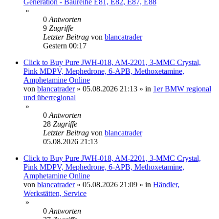
Generation - Baureihe E81, E82, E87, E88
»
0
Antworten
9
Zugriffe
Letzter Beitrag
von
blancatrader
Gestern 00:17
Click to Buy Pure JWH-018, AM-2201, 3-MMC Crystal,
Pink MDPV, Mephedrone, 6-APB, Methoxetamine,
Amphetamine Online
von
blancatrader
»
05.08.2026 21:13
» in
1er BMW regional
und überregional
»
0
Antworten
28
Zugriffe
Letzter Beitrag
von
blancatrader
05.08.2026 21:13
Click to Buy Pure JWH-018, AM-2201, 3-MMC Crystal,
Pink MDPV, Mephedrone, 6-APB, Methoxetamine,
Amphetamine Online
von
blancatrader
»
05.08.2026 21:09
» in
Händler,
Werkstätten, Service
»
0
Antworten