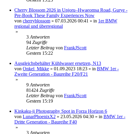
Cherry Blossom 2026 in Unjoru–Hwaeomsa Road, Gurye -
Pre-Book These Family Experiences Now
von
cherryblossom
»
07.03.2026 00:41
» in
1er BMW
regional und überregional
»
3
Antworten
94
Zugriffe
Letzter Beitrag
von
FrankJScott
Gestern 15:22
Ausgleichsbehälter Kühlwasser ersetzen, N13
von
Onkel_Mikke
»
01.09.2023 18:23
» in
BMW 1er -
Zweite Generation - Baureihe F20/F21
»
9
Antworten
81424
Zugriffe
Letzter Beitrag
von
FrankJScott
Gestern 15:19
Kinkaku-ji Photography Spot in Forza Horizon 6
von
LunarPhoenixX2
»
23.05.2026 04:30
» in
BMW 1er -
Dritte Generation - Baureihe F40
»
3
Antworten