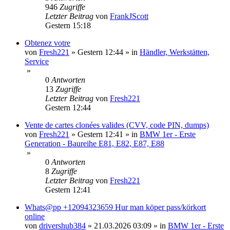
946
Zugriffe
Letzter Beitrag
von
FrankJScott
Gestern 15:18
Obtenez votre
von
Fresh221
»
Gestern 12:44
» in
Händler, Werkstätten,
Service
»
0
Antworten
13
Zugriffe
Letzter Beitrag
von
Fresh221
Gestern 12:44
Vente de cartes clonées valides (CVV, code PIN, dumps)
von
Fresh221
»
Gestern 12:41
» in
BMW 1er - Erste
Generation - Baureihe E81, E82, E87, E88
»
0
Antworten
8
Zugriffe
Letzter Beitrag
von
Fresh221
Gestern 12:41
Whats@pp +12094323659 Hur man köper pass/körkort
online
von
drivershub384
»
21.03.2026 03:09
» in
BMW 1er - Erste