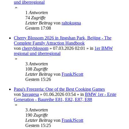
und überregional
»
1
Antworten
74
Zugriffe
Letzter Beitrag
von
raltokugna
Gestern 17:08
Cherry Blossom 2026 in Jingshan Park, Beijing - The
Complete Family Attraction Handbook
von
cherryblossom
»
07.03.2026 02:01
» in
1er BMW
regional und überregional
»
3
Antworten
108
Zugriffe
Letzter Beitrag
von
FrankJScott
Gestern 15:26
Papa's Freezeria: One of the Best Cooking Games
von
Savagesa
»
01.06.2026 03:54
» in
BMW 1er - Erste
Generation - Baureihe E81, E82, E87, E88
»
3
Antworten
190
Zugriffe
Letzter Beitrag
von
FrankJScott
Gestern 15:25