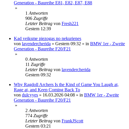
Generation - Baureihe E81, E82, E87, E88
»
1
Antworten
906
Zugriffe
Letzter Beitrag
von
Fresh221
Gestern 12:39
Kad veiksme piezogas no nekurienes
von
lavendercherida
»
Gestern 09:32
» in
BMW 1er - Zweite
Generation - Baureihe F20/F21
»
0
Antworten
11
Zugriffe
Letzter Beitrag
von
lavendercherida
Gestern 09:32
Why Ragdoll Archers Is the Kind of Game You Laugh at,
Rage at, and Keep Coming Back To
von
dulcyyes
»
16.03.2026 04:08
» in
BMW 1er - Zweite
Generation - Baureihe F20/F21
»
2
Antworten
774
Zugriffe
Letzter Beitrag
von
FrankJScott
Gestern 03:21