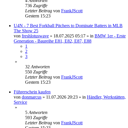
4
Antworten
736
Zugriffe
Letzter Beitrag
von
FrankJScott
Gestern 15:23
U4N - 7 Best Forkball Pitchers to Dominate Batters in MLB
The Show 25
von
freshlotuswave
»
18.07.2025 05:17
» in
BMW 1er - Erste
Generation - Baureihe E81, E82, E87, E88
1
2
3
»
32
Antworten
550
Zugriffe
Letzter Beitrag
von
FrankJScott
Gestern 15:23
Führerschein kaufen
von
donmarcus
»
11.07.2026 20:23
» in
Händler, Werkstätten,
Service
»
5
Antworten
593
Zugriffe
Letzter Beitrag
von
FrankJScott
Gestern 15:23