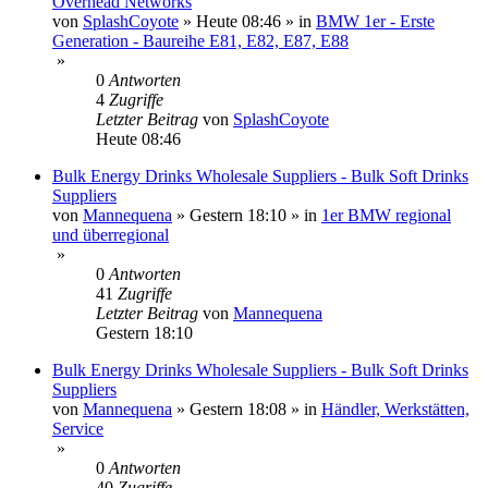
Overhead Networks
von
SplashCoyote
»
Heute 08:46
» in
BMW 1er - Erste
Generation - Baureihe E81, E82, E87, E88
»
0
Antworten
4
Zugriffe
Letzter Beitrag
von
SplashCoyote
Heute 08:46
Bulk Energy Drinks Wholesale Suppliers - Bulk Soft Drinks
Suppliers
von
Mannequena
»
Gestern 18:10
» in
1er BMW regional
und überregional
»
0
Antworten
41
Zugriffe
Letzter Beitrag
von
Mannequena
Gestern 18:10
Bulk Energy Drinks Wholesale Suppliers - Bulk Soft Drinks
Suppliers
von
Mannequena
»
Gestern 18:08
» in
Händler, Werkstätten,
Service
»
0
Antworten
40
Zugriffe