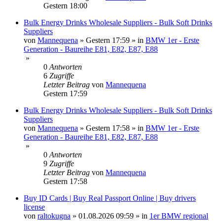
Gestern 18:00
Bulk Energy Drinks Wholesale Suppliers - Bulk Soft Drinks
Suppliers
von
Mannequena
»
Gestern 17:59
» in
BMW 1er - Erste
Generation - Baureihe E81, E82, E87, E88
»
0
Antworten
6
Zugriffe
Letzter Beitrag
von
Mannequena
Gestern 17:59
Bulk Energy Drinks Wholesale Suppliers - Bulk Soft Drinks
Suppliers
von
Mannequena
»
Gestern 17:58
» in
BMW 1er - Erste
Generation - Baureihe E81, E82, E87, E88
»
0
Antworten
9
Zugriffe
Letzter Beitrag
von
Mannequena
Gestern 17:58
Buy ID Cards | Buy Real Passport Online | Buy drivers
license
von
raltokugna
»
01.08.2026 09:59
» in
1er BMW regional