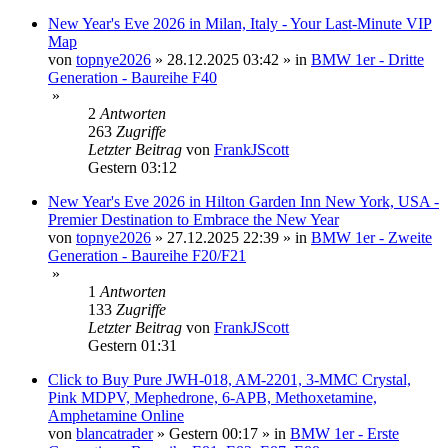
New Year's Eve 2026 in Milan, Italy - Your Last-Minute VIP
Map
von
topnye2026
»
28.12.2025 03:42
» in
BMW 1er - Dritte
Generation - Baureihe F40
»
2
Antworten
263
Zugriffe
Letzter Beitrag
von
FrankJScott
Gestern 03:12
New Year's Eve 2026 in Hilton Garden Inn New York, USA -
Premier Destination to Embrace the New Year
von
topnye2026
»
27.12.2025 22:39
» in
BMW 1er - Zweite
Generation - Baureihe F20/F21
»
1
Antworten
133
Zugriffe
Letzter Beitrag
von
FrankJScott
Gestern 01:31
Click to Buy Pure JWH-018, AM-2201, 3-MMC Crystal,
Pink MDPV, Mephedrone, 6-APB, Methoxetamine,
Amphetamine Online
von
blancatrader
»
Gestern 00:17
» in
BMW 1er - Erste