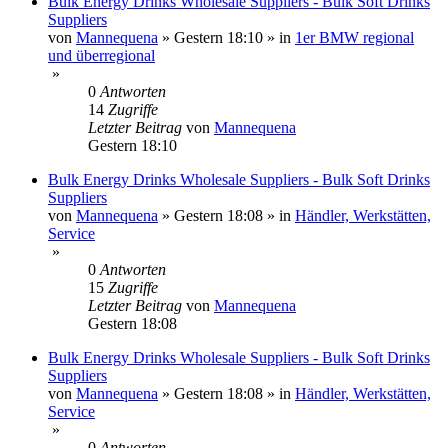
Bulk Energy Drinks Wholesale Suppliers - Bulk Soft Drinks
Suppliers
von
Mannequena
»
Gestern 18:10
» in
1er BMW regional
und überregional
»
0
Antworten
14
Zugriffe
Letzter Beitrag
von
Mannequena
Gestern 18:10
Bulk Energy Drinks Wholesale Suppliers - Bulk Soft Drinks
Suppliers
von
Mannequena
»
Gestern 18:08
» in
Händler, Werkstätten,
Service
»
0
Antworten
15
Zugriffe
Letzter Beitrag
von
Mannequena
Gestern 18:08
Bulk Energy Drinks Wholesale Suppliers - Bulk Soft Drinks
Suppliers
von
Mannequena
»
Gestern 18:08
» in
Händler, Werkstätten,
Service
»
0
Antworten