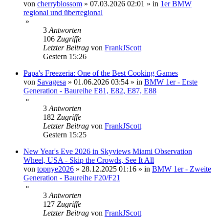
von
cherryblossom
»
07.03.2026 02:01
» in
1er BMW
regional und überregional
»
3
Antworten
106
Zugriffe
Letzter Beitrag
von
FrankJScott
Gestern 15:26
Papa's Freezeria: One of the Best Cooking Games
von
Savagesa
»
01.06.2026 03:54
» in
BMW 1er - Erste
Generation - Baureihe E81, E82, E87, E88
»
3
Antworten
182
Zugriffe
Letzter Beitrag
von
FrankJScott
Gestern 15:25
New Year's Eve 2026 in Skyviews Miami Observation
Wheel, USA - Skip the Crowds, See It All
von
topnye2026
»
28.12.2025 01:16
» in
BMW 1er - Zweite
Generation - Baureihe F20/F21
»
3
Antworten
127
Zugriffe
Letzter Beitrag
von
FrankJScott