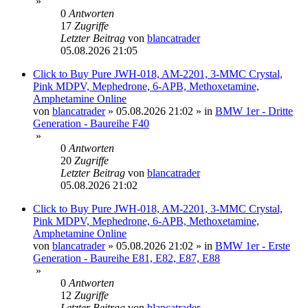
»
0
Antworten
17
Zugriffe
Letzter Beitrag
von
blancatrader
05.08.2026 21:05
Click to Buy Pure JWH-018, AM-2201, 3-MMC Crystal,
Pink MDPV, Mephedrone, 6-APB, Methoxetamine,
Amphetamine Online
von
blancatrader
»
05.08.2026 21:02
» in
BMW 1er - Dritte
Generation - Baureihe F40
»
0
Antworten
20
Zugriffe
Letzter Beitrag
von
blancatrader
05.08.2026 21:02
Click to Buy Pure JWH-018, AM-2201, 3-MMC Crystal,
Pink MDPV, Mephedrone, 6-APB, Methoxetamine,
Amphetamine Online
von
blancatrader
»
05.08.2026 21:02
» in
BMW 1er - Erste
Generation - Baureihe E81, E82, E87, E88
»
0
Antworten
12
Zugriffe
Letzter Beitrag
von
blancatrader