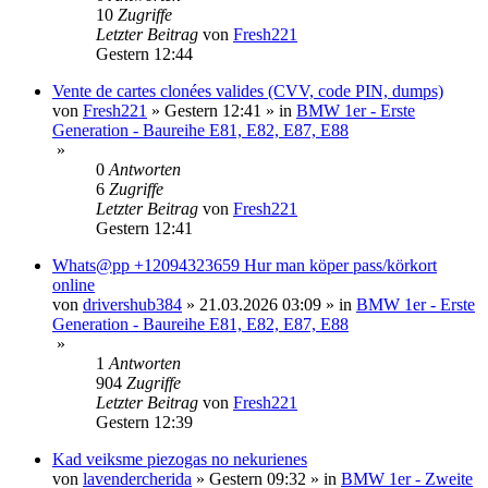
10
Zugriffe
Letzter Beitrag
von
Fresh221
Gestern 12:44
Vente de cartes clonées valides (CVV, code PIN, dumps)
von
Fresh221
»
Gestern 12:41
» in
BMW 1er - Erste
Generation - Baureihe E81, E82, E87, E88
»
0
Antworten
6
Zugriffe
Letzter Beitrag
von
Fresh221
Gestern 12:41
Whats@pp +12094323659 Hur man köper pass/körkort
online
von
drivershub384
»
21.03.2026 03:09
» in
BMW 1er - Erste
Generation - Baureihe E81, E82, E87, E88
»
1
Antworten
904
Zugriffe
Letzter Beitrag
von
Fresh221
Gestern 12:39
Kad veiksme piezogas no nekurienes
von
lavendercherida
»
Gestern 09:32
» in
BMW 1er - Zweite