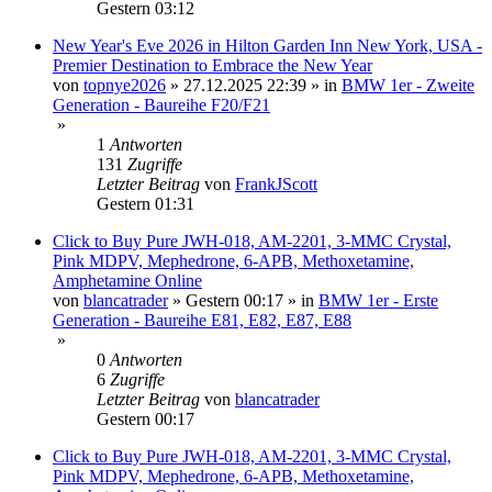
Gestern 03:12
New Year's Eve 2026 in Hilton Garden Inn New York, USA -
Premier Destination to Embrace the New Year
von
topnye2026
»
27.12.2025 22:39
» in
BMW 1er - Zweite
Generation - Baureihe F20/F21
»
1
Antworten
131
Zugriffe
Letzter Beitrag
von
FrankJScott
Gestern 01:31
Click to Buy Pure JWH-018, AM-2201, 3-MMC Crystal,
Pink MDPV, Mephedrone, 6-APB, Methoxetamine,
Amphetamine Online
von
blancatrader
»
Gestern 00:17
» in
BMW 1er - Erste
Generation - Baureihe E81, E82, E87, E88
»
0
Antworten
6
Zugriffe
Letzter Beitrag
von
blancatrader
Gestern 00:17
Click to Buy Pure JWH-018, AM-2201, 3-MMC Crystal,
Pink MDPV, Mephedrone, 6-APB, Methoxetamine,