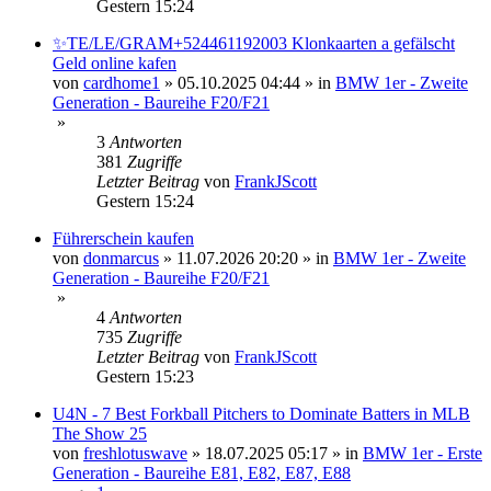
Gestern 15:24
✨TE/LE/GRAM+524461192003 Klonkaarten a gefälscht
Geld online kafen
von
cardhome1
»
05.10.2025 04:44
» in
BMW 1er - Zweite
Generation - Baureihe F20/F21
»
3
Antworten
381
Zugriffe
Letzter Beitrag
von
FrankJScott
Gestern 15:24
Führerschein kaufen
von
donmarcus
»
11.07.2026 20:20
» in
BMW 1er - Zweite
Generation - Baureihe F20/F21
»
4
Antworten
735
Zugriffe
Letzter Beitrag
von
FrankJScott
Gestern 15:23
U4N - 7 Best Forkball Pitchers to Dominate Batters in MLB
The Show 25
von
freshlotuswave
»
18.07.2025 05:17
» in
BMW 1er - Erste
Generation - Baureihe E81, E82, E87, E88