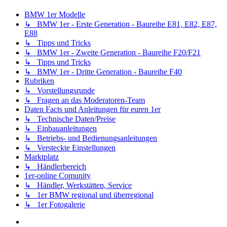
BMW 1er Modelle
↳ BMW 1er - Erste Generation - Baureihe E81, E82, E87,
E88
↳ Tipps und Tricks
↳ BMW 1er - Zweite Generation - Baureihe F20/F21
↳ Tipps und Tricks
↳ BMW 1er - Dritte Generation - Baureihe F40
Rubriken
↳ Vorstellungsrunde
↳ Fragen an das Moderatoren-Team
Daten Facts und Anleitungen für euren 1er
↳ Technische Daten/Preise
↳ Einbauanleitungen
↳ Betriebs- und Bedienungsanleitungen
↳ Versteckte Einstellungen
Marktplatz
↳ Händlerbereich
1er-online Comunity
↳ Händler, Werkstätten, Service
↳ 1er BMW regional und überregional
↳ 1er Fotogalerie