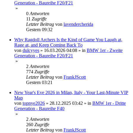
Generation - Baureihe F20/F21
»
0
Antworten
11
Zugriffe
Letzter Beitrag
von
lavendercherida
Gestern 09:32
Why Ragdoll Archers Is the Kind of Game You Laugh at,
Rage at, and Keep Coming Back To
von
dulcyyes
»
16.03.2026 04:08
» in
BMW 1er - Zweite
Generation - Baureihe F20/F21
»
2
Antworten
774
Zugriffe
Letzter Beitrag
von
FrankJScott
Gestern 03:21
New Year's Eve 2026 in Milan, Italy - Your Last-Minute VIP
Map
von
topnye2026
»
28.12.2025 03:42
» in
BMW 1er - Dritte
Generation - Baureihe F40
»
2
Antworten
260
Zugriffe
Letzter Beitrag
von
FrankJScott