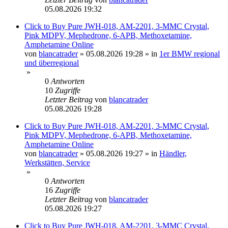
05.08.2026 19:32
Click to Buy Pure JWH-018, AM-2201, 3-MMC Crystal,
Pink MDPV, Mephedrone, 6-APB, Methoxetamine,
Amphetamine Online
von
blancatrader
»
05.08.2026 19:28
» in
1er BMW regional
und überregional
»
0
Antworten
10
Zugriffe
Letzter Beitrag
von
blancatrader
05.08.2026 19:28
Click to Buy Pure JWH-018, AM-2201, 3-MMC Crystal,
Pink MDPV, Mephedrone, 6-APB, Methoxetamine,
Amphetamine Online
von
blancatrader
»
05.08.2026 19:27
» in
Händler,
Werkstätten, Service
»
0
Antworten
16
Zugriffe
Letzter Beitrag
von
blancatrader
05.08.2026 19:27
Click to Buy Pure JWH-018, AM-2201, 3-MMC Crystal,