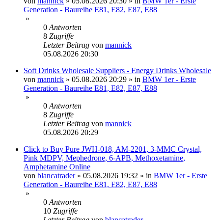
von
mannick
»
05.08.2026 20:30
» in
BMW 1er - Erste
Generation - Baureihe E81, E82, E87, E88
»
0
Antworten
8
Zugriffe
Letzter Beitrag
von
mannick
05.08.2026 20:30
Soft Drinks Wholesale Suppliers - Energy Drinks Wholesale
von
mannick
»
05.08.2026 20:29
» in
BMW 1er - Erste
Generation - Baureihe E81, E82, E87, E88
»
0
Antworten
8
Zugriffe
Letzter Beitrag
von
mannick
05.08.2026 20:29
Click to Buy Pure JWH-018, AM-2201, 3-MMC Crystal,
Pink MDPV, Mephedrone, 6-APB, Methoxetamine,
Amphetamine Online
von
blancatrader
»
05.08.2026 19:32
» in
BMW 1er - Erste
Generation - Baureihe E81, E82, E87, E88
»
0
Antworten
10
Zugriffe
Letzter Beitrag
von
blancatrader