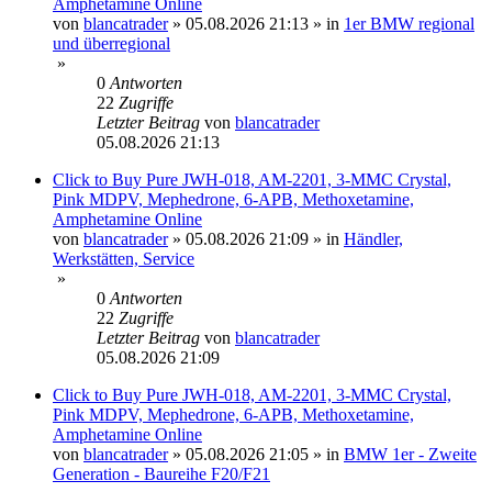
Amphetamine Online
von
blancatrader
»
05.08.2026 21:13
» in
1er BMW regional
und überregional
»
0
Antworten
22
Zugriffe
Letzter Beitrag
von
blancatrader
05.08.2026 21:13
Click to Buy Pure JWH-018, AM-2201, 3-MMC Crystal,
Pink MDPV, Mephedrone, 6-APB, Methoxetamine,
Amphetamine Online
von
blancatrader
»
05.08.2026 21:09
» in
Händler,
Werkstätten, Service
»
0
Antworten
22
Zugriffe
Letzter Beitrag
von
blancatrader
05.08.2026 21:09
Click to Buy Pure JWH-018, AM-2201, 3-MMC Crystal,
Pink MDPV, Mephedrone, 6-APB, Methoxetamine,
Amphetamine Online
von
blancatrader
»
05.08.2026 21:05
» in
BMW 1er - Zweite
Generation - Baureihe F20/F21