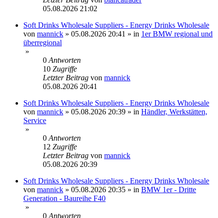
05.08.2026 21:02
Soft Drinks Wholesale Suppliers - Energy Drinks Wholesale
von
mannick
»
05.08.2026 20:41
» in
1er BMW regional und
überregional
»
0
Antworten
10
Zugriffe
Letzter Beitrag
von
mannick
05.08.2026 20:41
Soft Drinks Wholesale Suppliers - Energy Drinks Wholesale
von
mannick
»
05.08.2026 20:39
» in
Händler, Werkstätten,
Service
»
0
Antworten
12
Zugriffe
Letzter Beitrag
von
mannick
05.08.2026 20:39
Soft Drinks Wholesale Suppliers - Energy Drinks Wholesale
von
mannick
»
05.08.2026 20:35
» in
BMW 1er - Dritte
Generation - Baureihe F40
»
0
Antworten