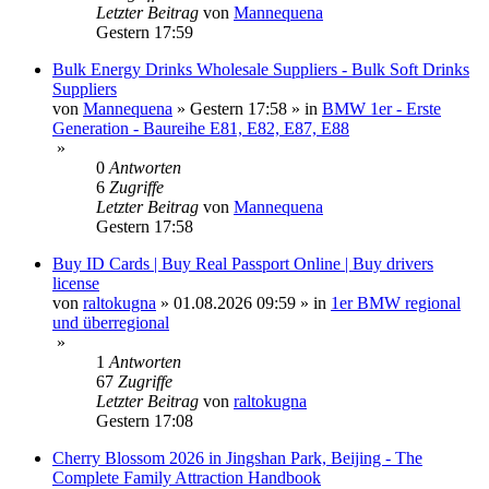
Letzter Beitrag
von
Mannequena
Gestern 17:59
Bulk Energy Drinks Wholesale Suppliers - Bulk Soft Drinks
Suppliers
von
Mannequena
»
Gestern 17:58
» in
BMW 1er - Erste
Generation - Baureihe E81, E82, E87, E88
»
0
Antworten
6
Zugriffe
Letzter Beitrag
von
Mannequena
Gestern 17:58
Buy ID Cards | Buy Real Passport Online | Buy drivers
license
von
raltokugna
»
01.08.2026 09:59
» in
1er BMW regional
und überregional
»
1
Antworten
67
Zugriffe
Letzter Beitrag
von
raltokugna
Gestern 17:08
Cherry Blossom 2026 in Jingshan Park, Beijing - The
Complete Family Attraction Handbook