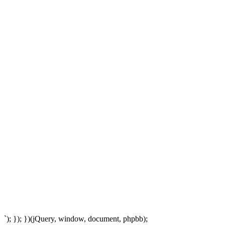
`); }); })(jQuery, window, document, phpbb);