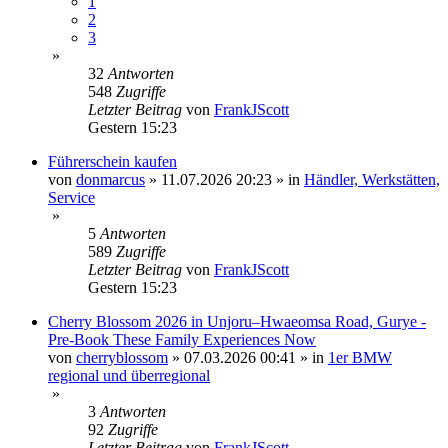
1
2
3
»
32
Antworten
548
Zugriffe
Letzter Beitrag
von
FrankJScott
Gestern 15:23
Führerschein kaufen
von
donmarcus
»
11.07.2026 20:23
» in
Händler, Werkstätten,
Service
»
5
Antworten
589
Zugriffe
Letzter Beitrag
von
FrankJScott
Gestern 15:23
Cherry Blossom 2026 in Unjoru–Hwaeomsa Road, Gurye -
Pre-Book These Family Experiences Now
von
cherryblossom
»
07.03.2026 00:41
» in
1er BMW
regional und überregional
»
3
Antworten
92
Zugriffe
Letzter Beitrag
von
FrankJScott