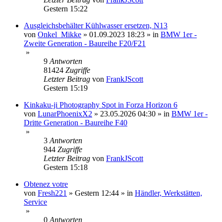
Gestern 15:22
Ausgleichsbehälter Kühlwasser ersetzen, N13
von
Onkel_Mikke
»
01.09.2023 18:23
» in
BMW 1er -
Zweite Generation - Baureihe F20/F21
»
9
Antworten
81424
Zugriffe
Letzter Beitrag
von
FrankJScott
Gestern 15:19
Kinkaku-ji Photography Spot in Forza Horizon 6
von
LunarPhoenixX2
»
23.05.2026 04:30
» in
BMW 1er -
Dritte Generation - Baureihe F40
»
3
Antworten
944
Zugriffe
Letzter Beitrag
von
FrankJScott
Gestern 15:18
Obtenez votre
von
Fresh221
»
Gestern 12:44
» in
Händler, Werkstätten,
Service
»
0
Antworten