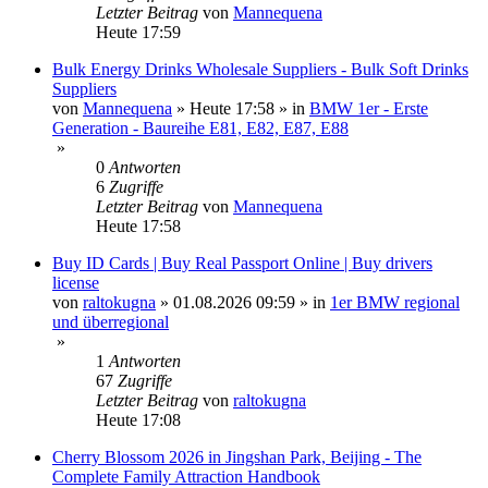
Letzter Beitrag
von
Mannequena
Heute 17:59
Bulk Energy Drinks Wholesale Suppliers - Bulk Soft Drinks
Suppliers
von
Mannequena
»
Heute 17:58
» in
BMW 1er - Erste
Generation - Baureihe E81, E82, E87, E88
»
0
Antworten
6
Zugriffe
Letzter Beitrag
von
Mannequena
Heute 17:58
Buy ID Cards | Buy Real Passport Online | Buy drivers
license
von
raltokugna
»
01.08.2026 09:59
» in
1er BMW regional
und überregional
»
1
Antworten
67
Zugriffe
Letzter Beitrag
von
raltokugna
Heute 17:08
Cherry Blossom 2026 in Jingshan Park, Beijing - The
Complete Family Attraction Handbook