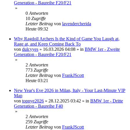
Generation - Baureihe F20/F21
»
0
Antworten
10
Zugriffe
Letzter Beitrag
von
lavendercherida
Heute 09:32
Why Ragdoll Archers Is the Kind of Game You Laugh at,
Rage at, and Keep Coming Back To
von
dulcyyes
»
16.03.2026 04:08
» in
BMW 1er - Zweite
Generation - Baureihe F20/F21
»
2
Antworten
773
Zugriffe
Letzter Beitrag
von
FrankJScott
Heute 03:21
New Year's Eve 2026 in Milan, Italy - Your Last-Minute VIP
Map
von
topnye2026
»
28.12.2025 03:42
» in
BMW 1er - Dritte
Generation - Baureihe F40
»
2
Antworten
259
Zugriffe
Letzter Beitrag
von
FrankJScott