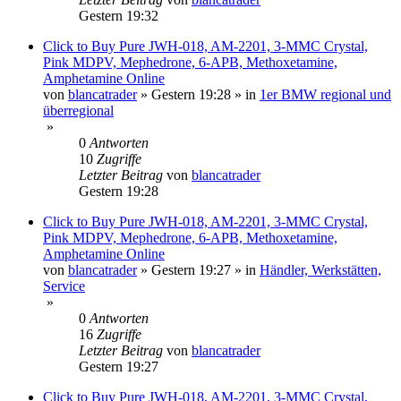
Gestern 19:32
Click to Buy Pure JWH-018, AM-2201, 3-MMC Crystal,
Pink MDPV, Mephedrone, 6-APB, Methoxetamine,
Amphetamine Online
von
blancatrader
»
Gestern 19:28
» in
1er BMW regional und
überregional
»
0
Antworten
10
Zugriffe
Letzter Beitrag
von
blancatrader
Gestern 19:28
Click to Buy Pure JWH-018, AM-2201, 3-MMC Crystal,
Pink MDPV, Mephedrone, 6-APB, Methoxetamine,
Amphetamine Online
von
blancatrader
»
Gestern 19:27
» in
Händler, Werkstätten,
Service
»
0
Antworten
16
Zugriffe
Letzter Beitrag
von
blancatrader
Gestern 19:27
Click to Buy Pure JWH-018, AM-2201, 3-MMC Crystal,