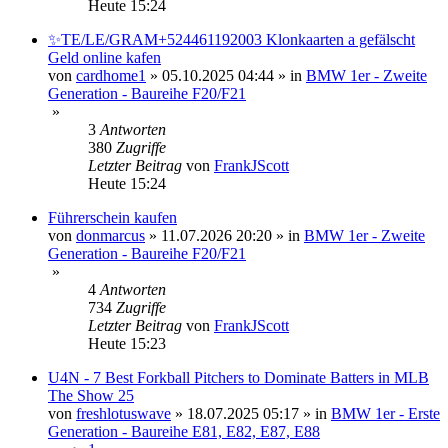
Heute 15:24
✨TE/LE/GRAM+524461192003 Klonkaarten a gefälscht
Geld online kafen
von
cardhome1
»
05.10.2025 04:44
» in
BMW 1er - Zweite
Generation - Baureihe F20/F21
»
3
Antworten
380
Zugriffe
Letzter Beitrag
von
FrankJScott
Heute 15:24
Führerschein kaufen
von
donmarcus
»
11.07.2026 20:20
» in
BMW 1er - Zweite
Generation - Baureihe F20/F21
»
4
Antworten
734
Zugriffe
Letzter Beitrag
von
FrankJScott
Heute 15:23
U4N - 7 Best Forkball Pitchers to Dominate Batters in MLB
The Show 25
von
freshlotuswave
»
18.07.2025 05:17
» in
BMW 1er - Erste
Generation - Baureihe E81, E82, E87, E88