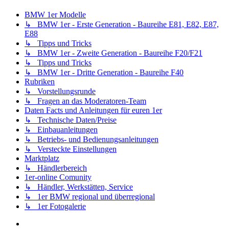
BMW 1er Modelle
↳ BMW 1er - Erste Generation - Baureihe E81, E82, E87,
E88
↳ Tipps und Tricks
↳ BMW 1er - Zweite Generation - Baureihe F20/F21
↳ Tipps und Tricks
↳ BMW 1er - Dritte Generation - Baureihe F40
Rubriken
↳ Vorstellungsrunde
↳ Fragen an das Moderatoren-Team
Daten Facts und Anleitungen für euren 1er
↳ Technische Daten/Preise
↳ Einbauanleitungen
↳ Betriebs- und Bedienungsanleitungen
↳ Versteckte Einstellungen
Marktplatz
↳ Händlerbereich
1er-online Comunity
↳ Händler, Werkstätten, Service
↳ 1er BMW regional und überregional
↳ 1er Fotogalerie