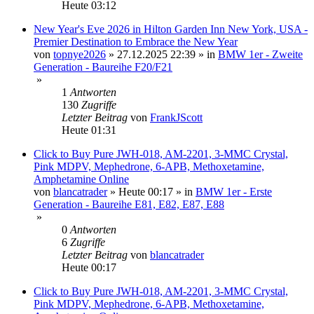
Heute 03:12
New Year's Eve 2026 in Hilton Garden Inn New York, USA -
Premier Destination to Embrace the New Year
von
topnye2026
»
27.12.2025 22:39
» in
BMW 1er - Zweite
Generation - Baureihe F20/F21
»
1
Antworten
130
Zugriffe
Letzter Beitrag
von
FrankJScott
Heute 01:31
Click to Buy Pure JWH-018, AM-2201, 3-MMC Crystal,
Pink MDPV, Mephedrone, 6-APB, Methoxetamine,
Amphetamine Online
von
blancatrader
»
Heute 00:17
» in
BMW 1er - Erste
Generation - Baureihe E81, E82, E87, E88
»
0
Antworten
6
Zugriffe
Letzter Beitrag
von
blancatrader
Heute 00:17
Click to Buy Pure JWH-018, AM-2201, 3-MMC Crystal,
Pink MDPV, Mephedrone, 6-APB, Methoxetamine,