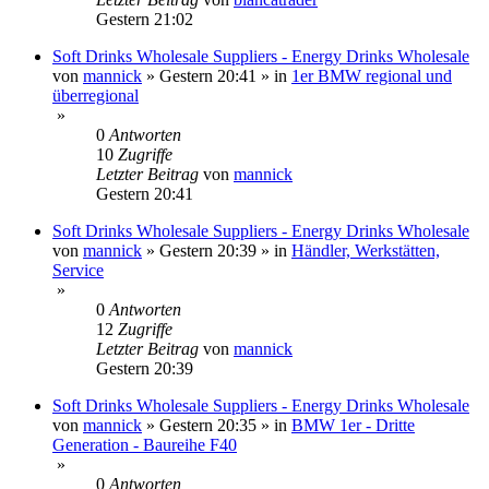
Gestern 21:02
Soft Drinks Wholesale Suppliers - Energy Drinks Wholesale
von
mannick
»
Gestern 20:41
» in
1er BMW regional und
überregional
»
0
Antworten
10
Zugriffe
Letzter Beitrag
von
mannick
Gestern 20:41
Soft Drinks Wholesale Suppliers - Energy Drinks Wholesale
von
mannick
»
Gestern 20:39
» in
Händler, Werkstätten,
Service
»
0
Antworten
12
Zugriffe
Letzter Beitrag
von
mannick
Gestern 20:39
Soft Drinks Wholesale Suppliers - Energy Drinks Wholesale
von
mannick
»
Gestern 20:35
» in
BMW 1er - Dritte
Generation - Baureihe F40
»
0
Antworten