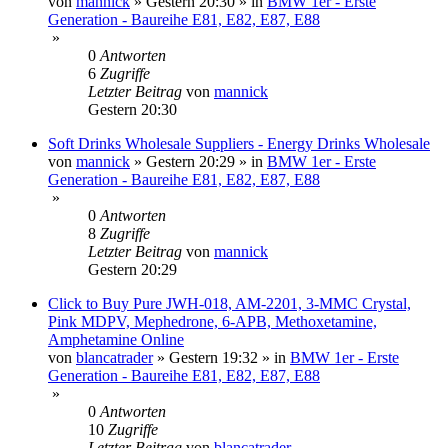
von
mannick
»
Gestern 20:30
» in
BMW 1er - Erste
Generation - Baureihe E81, E82, E87, E88
»
0
Antworten
6
Zugriffe
Letzter Beitrag
von
mannick
Gestern 20:30
Soft Drinks Wholesale Suppliers - Energy Drinks Wholesale
von
mannick
»
Gestern 20:29
» in
BMW 1er - Erste
Generation - Baureihe E81, E82, E87, E88
»
0
Antworten
8
Zugriffe
Letzter Beitrag
von
mannick
Gestern 20:29
Click to Buy Pure JWH-018, AM-2201, 3-MMC Crystal,
Pink MDPV, Mephedrone, 6-APB, Methoxetamine,
Amphetamine Online
von
blancatrader
»
Gestern 19:32
» in
BMW 1er - Erste
Generation - Baureihe E81, E82, E87, E88
»
0
Antworten
10
Zugriffe
Letzter Beitrag
von
blancatrader