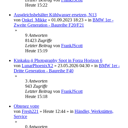
Heute 15:22
Ausgleichsbehälter Kühlwasser ersetzen, N13
von
Onkel_Mikke
»
01.09.2023 18:23
» in
BMW 1er -
Zweite Generation - Baureihe F20/F21
»
9
Antworten
81423
Zugriffe
Letzter Beitrag
von
FrankJScott
Heute 15:19
Kinkaku-ji Photography Spot in Forza Horizon 6
von
LunarPhoenixX2
»
23.05.2026 04:30
» in
BMW 1er -
Dritte Generation - Baureihe F40
»
3
Antworten
943
Zugriffe
Letzter Beitrag
von
FrankJScott
Heute 15:18
Obtenez votre
von
Fresh221
»
Heute 12:44
» in
Händler, Werkstätten,
Service
»
0
Antworten