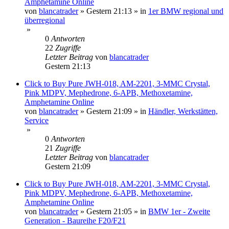
Amphetamine Online
von
blancatrader
»
Gestern 21:13
» in
1er BMW regional und
überregional
»
0
Antworten
22
Zugriffe
Letzter Beitrag
von
blancatrader
Gestern 21:13
Click to Buy Pure JWH-018, AM-2201, 3-MMC Crystal,
Pink MDPV, Mephedrone, 6-APB, Methoxetamine,
Amphetamine Online
von
blancatrader
»
Gestern 21:09
» in
Händler, Werkstätten,
Service
»
0
Antworten
21
Zugriffe
Letzter Beitrag
von
blancatrader
Gestern 21:09
Click to Buy Pure JWH-018, AM-2201, 3-MMC Crystal,
Pink MDPV, Mephedrone, 6-APB, Methoxetamine,
Amphetamine Online
von
blancatrader
»
Gestern 21:05
» in
BMW 1er - Zweite
Generation - Baureihe F20/F21