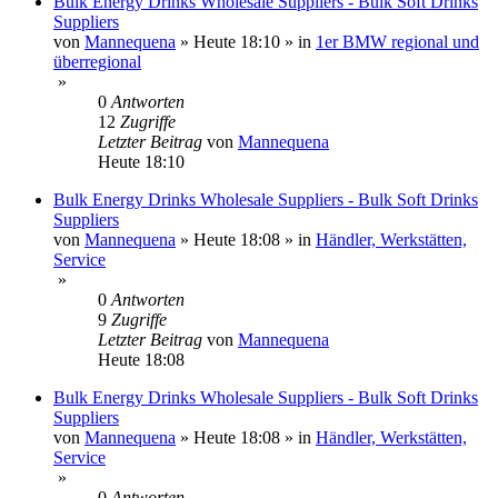
Bulk Energy Drinks Wholesale Suppliers - Bulk Soft Drinks
Suppliers
von
Mannequena
»
Heute 18:10
» in
1er BMW regional und
überregional
»
0
Antworten
12
Zugriffe
Letzter Beitrag
von
Mannequena
Heute 18:10
Bulk Energy Drinks Wholesale Suppliers - Bulk Soft Drinks
Suppliers
von
Mannequena
»
Heute 18:08
» in
Händler, Werkstätten,
Service
»
0
Antworten
9
Zugriffe
Letzter Beitrag
von
Mannequena
Heute 18:08
Bulk Energy Drinks Wholesale Suppliers - Bulk Soft Drinks
Suppliers
von
Mannequena
»
Heute 18:08
» in
Händler, Werkstätten,
Service
»
0
Antworten