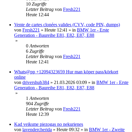
10
Zugriffe
Letzter Beitrag
von
Fresh221
Heute 12:44
Vente de cartes clonées valides (CVV, code PIN, dumps)
von
Fresh221
»
Heute 12:41
» in
BMW 1er - Erste
Generation - Baureihe E81, E82, E87, E88
»
0
Antworten
6
Zugriffe
Letzter Beitrag
von
Fresh221
Heute 12:41
Whats@pp +12094323659 Hur man köper pass/körkort
online
von
drivershub384
»
21.03.2026 03:09
» in
BMW 1er - Erste
Generation - Baureihe E81, E82, E87, E88
»
1
Antworten
904
Zugriffe
Letzter Beitrag
von
Fresh221
Heute 12:39
Kad veiksme piezogas no nekurienes
von
lavendercherida
»
Heute 09:32
» in
BMW 1er - Zweite