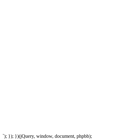
`); }); })(jQuery, window, document, phpbb);