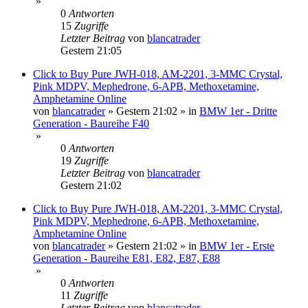
»
0
Antworten
15
Zugriffe
Letzter Beitrag
von
blancatrader
Gestern 21:05
Click to Buy Pure JWH-018, AM-2201, 3-MMC Crystal,
Pink MDPV, Mephedrone, 6-APB, Methoxetamine,
Amphetamine Online
von
blancatrader
»
Gestern 21:02
» in
BMW 1er - Dritte
Generation - Baureihe F40
»
0
Antworten
19
Zugriffe
Letzter Beitrag
von
blancatrader
Gestern 21:02
Click to Buy Pure JWH-018, AM-2201, 3-MMC Crystal,
Pink MDPV, Mephedrone, 6-APB, Methoxetamine,
Amphetamine Online
von
blancatrader
»
Gestern 21:02
» in
BMW 1er - Erste
Generation - Baureihe E81, E82, E87, E88
»
0
Antworten
11
Zugriffe
Letzter Beitrag
von
blancatrader