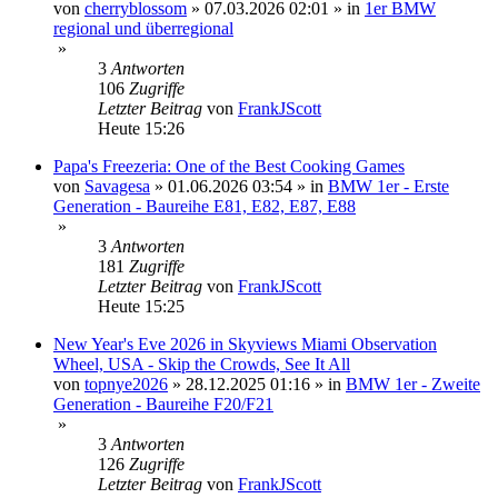
von
cherryblossom
»
07.03.2026 02:01
» in
1er BMW
regional und überregional
»
3
Antworten
106
Zugriffe
Letzter Beitrag
von
FrankJScott
Heute 15:26
Papa's Freezeria: One of the Best Cooking Games
von
Savagesa
»
01.06.2026 03:54
» in
BMW 1er - Erste
Generation - Baureihe E81, E82, E87, E88
»
3
Antworten
181
Zugriffe
Letzter Beitrag
von
FrankJScott
Heute 15:25
New Year's Eve 2026 in Skyviews Miami Observation
Wheel, USA - Skip the Crowds, See It All
von
topnye2026
»
28.12.2025 01:16
» in
BMW 1er - Zweite
Generation - Baureihe F20/F21
»
3
Antworten
126
Zugriffe
Letzter Beitrag
von
FrankJScott